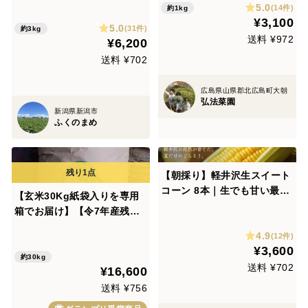
5.0
(14件)
約1kg
¥3,100
5.0
(31件)
約3kg
送料 ¥972
¥6,200
送料 ¥702
広島県山県郡北広島町大朝
弘法菜園
新潟県新潟市
ふくのまめ
【朝採り】軽井沢生スイート
コーン 8本｜生でも甘い最高
【玄米30Kg紙袋入りを専用
糖度22度以上｜まるでフルー
箱でお届け】【令7年産残り3
ツ。初めて！のお声沢山頂い
袋限定最終セール】コシヒカ
4.9
ています。 美味しい食べ方
(12件)
リ新潟秋山農場産「Riki-Sak
¥3,600
を同梱してします☆【夏ギフ
u」農薬を減らしてイネを健
約30kg
ト】
送料 ¥702
¥16,600
康に育てました 🏆食べチョ
クお米グランプリ2025銀賞
送料 ¥756