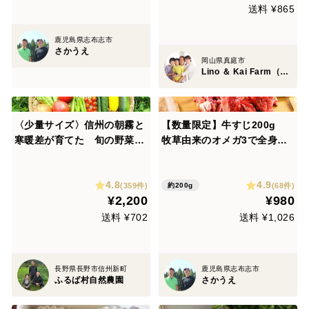
送料 ¥865
鹿児島県志布志市
さかうえ
岡山県真庭市
Lino ＆ Kai Farm（リノ アンド カイファーム）
〈少量サイズ〉信州の朝霧と
【数量限定】牛すじ200g
寒暖差が育てた 旬の野菜セ
牧草由来のオメガ3で全身の
ット【10品目】【朝どれ】
細胞膜と脂が良質化♪
4.8
4.9
(359件)
(68件)
約200g
¥2,200
¥980
送料 ¥702
送料 ¥1,026
長野県長野市信州新町
鹿児島県志布志市
ふるば村自然農園
さかうえ