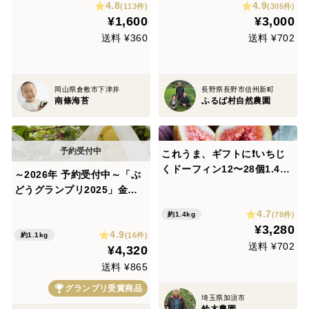
4.8
4.9
(113件)
(305件)
¥1,600
¥3,000
送料 ¥360
送料 ¥702
岡山県倉敷市下津井
長野県長野市信州新町
南條海苔
ふるば村自然農園
これうま、ギフトに❗️いちじ
くドーフィン12〜28個1.4〜
～2026年 予約受付中～「ぶ
1.6kgボリーム感たっぷりで
どうグランプリ2025」金賞
す❗️
受賞 果汁たっぷり！マスカ・
4.7
(78件)
約1.4kg
サーティーン（ぶどう）1.0
¥3,280
4.9
～1.2kg
(16件)
約1.1kg
送料 ¥702
¥4,320
送料 ¥865
グランプリ受賞商品
埼玉県加須市