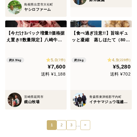
鈴木農園
島根県出雲市大社町
ヤシロファーム
【今だけ3パック増量‼価格据
【食べ過ぎ注意!!】旨味ギュ
え置き‼︎数量限定】八崎牛牛
ッと凝縮 蒸しほたて（80~
スジ約300g×13パック【カレ
100粒前後 1kg分）
ーやおでん煮込みに♪】
5.0
4.9
(7件)
(228件)
約3.9kg
約1kg
¥7,600
¥5,280
送料 ¥1,188
送料 ¥702
宮崎県延岡市
青森県東津軽郡平内町
鏡山牧場
イチヤマジュウ塩越商店
...
1
2
3
>