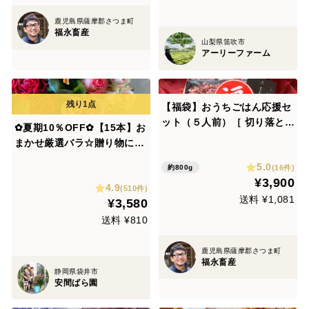
鹿児島県薩摩郡さつま町
福永畜産
山梨県笛吹市
アーリーファーム
【福袋】おうちごはん応援セ
ット（５人前）［ 切り落とし
✿夏期10％OFF✿【15本】お
300g ・ ミンチ肉 250g×２P
まかせ厳選バラ☆贈り物にも
］鹿児島県 黒毛和牛 牛肉 さ
おすすめ（ご自宅用簡易包装/
5.0
つま福永牛 受賞歴多数［福袋
(16件)
約800g
50cm）
¥3,900
おうちごはん 牧場直送 お取
4.9
(510件)
り寄せ お得］
送料 ¥1,081
¥3,580
送料 ¥810
鹿児島県薩摩郡さつま町
福永畜産
静岡県袋井市
安間ばら園