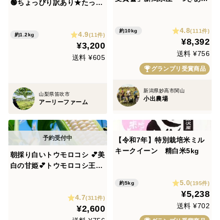
🟢ちょっぴり訳あり★たっぷ
り 10キロ 無洗米 令和7年
り約1.1〜1.2kg(2〜3房)★種
産 (tukiakari-10kg-m)
なしシャインマスカット【朝
4.8
(111件)
約10kg
4.9
どれ】【2026年先行予約】9
(11件)
約1.2kg
¥8,392
¥3,200
月中旬〜順次発送★冷蔵配送
送料 ¥756
📦
送料 ¥605
グランプリ受賞商品
新潟県妙高市関山
山梨県笛吹市
小出農場
アーリーファーム
【令和7年】特別栽培米ミル
キークイーン 精白米5kg
朝採り白いトウモロコシ 💕美
白の甘姫💕トウモロコシ王子
👑が作ったブランド品⭐️朝採
5.0
(195件)
約5kg
りたての白くて大きく生でも
¥5,238
4.7
食べれる甘いとうもろこし🌽
(311件)
送料 ¥702
¥2,600
先着順！売り切れ次第終了‼️
ご予約お早めに🤩夏ギフト🎁