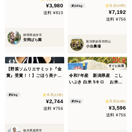
¥3,980
5.0
(30件)
約10kg
¥7,192
送料 ¥810
送料 ¥756
静岡県袋井市
安間ばら園
新潟県妙高市関山
小出農場
すぐに出荷
【野菜ソムリエサミット『金
賞』受賞！！】ごほう美ナ
令和7年産 新潟県産 こし
ス （約2kg、ナス16－20
いぶき 白米 5キロ お米
本）
(61)
4.9
(21件)
約2kg
¥2,744
5.0
(92件)
約5kg
¥3,596
送料 ¥756
送料 ¥756
栃木県真岡市