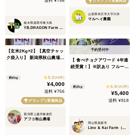
送料 ¥756
グランプリ受賞商品
山形県米沢市大字川井
マルヘイ農園
栃木県真岡市東大島
YB.DRAGON Farm 『🌽トウモロコシ王子👑』
【玄米2Kg×2】【真空チャッ
ク袋入り】 新潟県秋山農場産
【 食べチョクアワード 4年連
Riki-Saku」コシヒカリ 石抜
続受賞！】※訳あり フルーツ
き選別済み。農薬を減らして
王国・岡山県産シャインマス
5.0
スパルタな愛情栽培。一粒一
(58件)
約4kg
カット３～4房 2㎏以上（化
¥4,000
粒が頑丈で健康です。玄米食
4.9
粧箱入り）
(163件)
約2kg
におすすめ。
送料 ¥756
¥5,400
送料 ¥918
グランプリ受賞商品
新潟県上越市板倉区
アフコ秋山農場
岡山県真庭市
Lino ＆ Kai Farm（リノ アンド カイファーム）