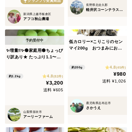
グランプリ受賞商品
長野県北佐久郡
軽井沢コーンテラス｜アグリ軽井沢
新潟県上越市板倉区
アフコ秋山農場
低カロリー×こりこりのセン
マイ200g おつまみにおす
✨増量‼️✨🟢家庭用🟢ちょっぴ
すめ♪
り訳あり★ たっぷり1.1〜1.2
kg(2〜3房)★種なしシャイン
4.8
(45件)
約200g
マスカット【朝どれ】【202
¥980
4.8
6年度先行予約】9月中旬〜順
(82件)
約1.2kg
送料 ¥1,026
¥3,200
次発送★山梨県笛吹市産★北
海道・沖縄不可
送料 ¥605
鹿児島県志布志市
さかうえ
山梨県笛吹市
アーリーファーム