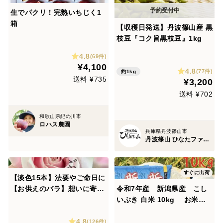
生でパクリ！完熟いちじく1
箱
【収穫日発送】丹波篠山産 黒
枝豆『コク旨黒枝豆』1kg
4.8
(69件)
¥4,100
4.8
(77件)
約1kg
送料 ¥735
¥3,200
送料 ¥702
和歌山県紀の川市
ロハス農園
兵庫県丹波篠山市
丹波篠山 ひなたファーム
すぐに出荷
【淡色15本】法要やご命日に
【お供えのバラ】想いに寄り
令和7年産 新潟県産 こし
添う淡く清楚な花を
いぶき 白米 10kg お米 (k
osiibuki-10kg)
4.8
(126件)