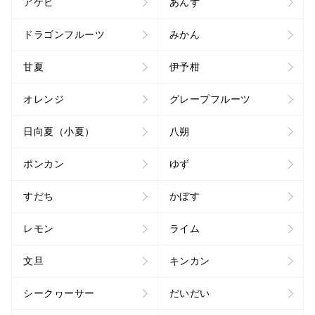
アケビ
あんず
ドラゴンフルーツ
みかん
甘夏
伊予柑
オレンジ
グレープフルーツ
日向夏（小夏）
八朔
ポンカン
ゆず
すだち
かぼす
レモン
ライム
文旦
キンカン
シークヮーサー
だいだい