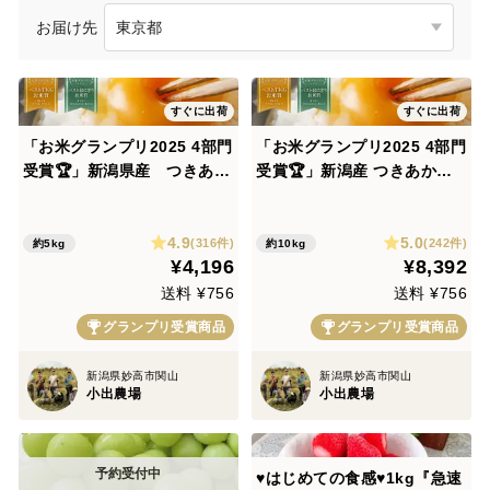
お届け先
すぐに出荷
すぐに出荷
「お米グランプリ2025 4部門
「お米グランプリ2025 4部門
受賞🏆」新潟県産 つきあか
受賞🏆」新潟産 つきあかり 1
り 5キロ 白米 令和7年産 お
0kg 白米 令和7年産 お
米 (62)
米 (tukiakari-10kg)
4.9
5.0
(316件)
(242件)
約5kg
約10kg
¥4,196
¥8,392
送料 ¥756
送料 ¥756
グランプリ受賞商品
グランプリ受賞商品
新潟県妙高市関山
新潟県妙高市関山
小出農場
小出農場
♥️はじめての食感♥️1kg『急速