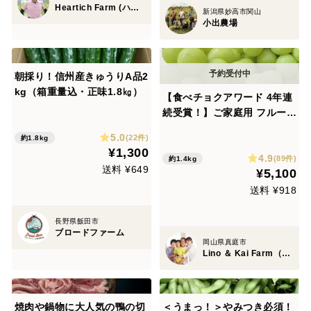
Heartich Farm (ハーティッチファーム)
新潟県妙高市関山
小出農場
朝採り！信州産きゅうりA品2
kg（箱重量込・正味1.8㎏）
【食べチョクアワード 4年連
続受賞！】ご家庭用 フルーツ
王国・岡山県産シャインマス
5.0
(22件)
約1.8kg
カット２房 (1.4㎏前後 化粧
¥1,300
4.9
箱入り)
(89件)
約1.4kg
送料 ¥649
¥5,100
送料 ¥918
長野県飯田市
ブロードファーム
岡山県真庭市
Lino ＆ Kai Farm（リノ アンド カイファーム）
焼肉や鍋物に大人気の鴨の切
＜うまっ！＞やみつき必須！