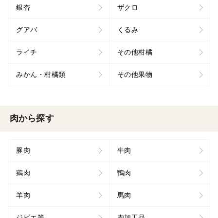
銀杏
ザクロ
グアバ
くるみ
ライチ
その他柑橘
みかん・柑橘類
その他果物
肉から探す
豚肉
牛肉
鶏肉
鴨肉
羊肉
馬肉
ジビエ等
肉加工品