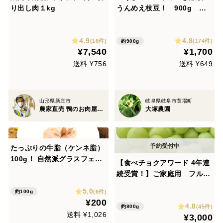
り出し肉１kg
うんめえ枝豆！ 900g
【朝どれ】
4.9
4.8
(16件)
(174件)
約900g
¥7,540
¥1,700
送料 ¥756
送料 ¥649
山形県新庄市
岐阜県岐阜市萱場町
農家直売 鴨のお肉屋さん 加藤貴也
大塚農園
たっぷりの牛脂（ケンネ脂）
100g！ 自然派グラスフェッ
【食べチョクアワード 4年連
ド黒毛和牛♪
続受賞！】ご家庭用 フルー
ツ王国・岡山県産シャインマ
5.0
(6件)
約100g
スカット 1房化粧箱入り
¥200
4.8
(45件)
約800g
送料 ¥1,026
¥3,000