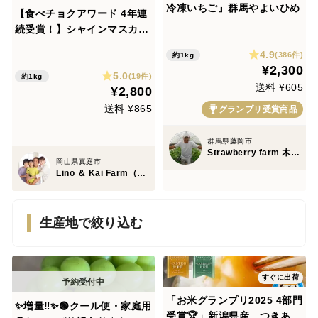
冷凍いちご』群馬やよいひめ
【食べチョクアワード 4年連
続受賞！】シャインマスカッ
ト粒カットばら たっぷり1
4.9
(386件)
約1kg
㎏！ フルーツ王国・岡山県
¥2,300
5.0
産
(19件)
約1kg
送料 ¥605
¥2,800
送料 ¥865
グランプリ受賞商品
群馬県藤岡市
Strawberry farm 木村農園
岡山県真庭市
Lino ＆ Kai Farm（リノ アンド カイファーム）
生産地で絞り込む
すぐに出荷
「お米グランプリ2025 4部門
✨増量‼️✨🟢クール便・家庭用
受賞🏆」新潟県産 つきあか