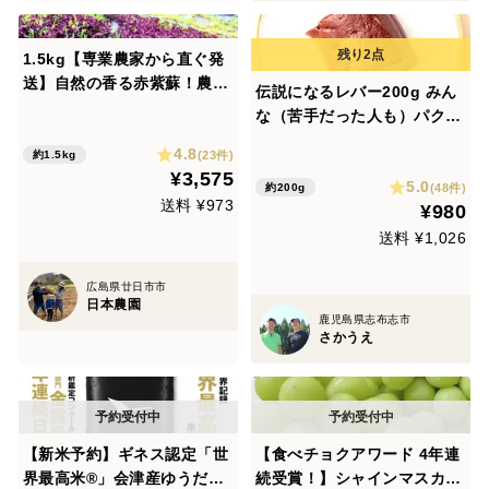
1.5kg【専業農家から直ぐ発
送】自然の香る赤紫蘇！農薬
伝説になるレバー200g みん
不使用！朝採り新鮮！
な（苦手だった人も）パクパ
ク！自然派グラスフェッド黒
4.8
(23件)
約1.5kg
毛和牛♪
¥3,575
5.0
(48件)
約200g
送料 ¥973
¥980
送料 ¥1,026
広島県廿日市市
日本農園
鹿児島県志布志市
さかうえ
【新米予約】ギネス認定「世
【食べチョクアワード 4年連
界最高米®」会津産ゆうだい2
続受賞！】シャインマスカッ