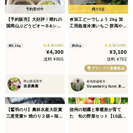
【予約販売】大好評！晴れの
🍧加工どーでしょう 2kg 加
国岡山ぶどうピオーネ&シャ
工用急速冷凍いちご 群馬やよ
インマスカット食べ比べセッ
いひめ
ト（1kg以上、2房）
4.9
4.9
(32件)
(120件)
約1.1kg
約2kg
¥4,300
¥3,100
送料 ¥865
送料 ¥702
グランプリ受賞商品
岡山県高梁市
群馬県藤岡市
岩原農園
Strawberry farm 木村農園
【鷲羽のり】農林水産大臣賞
信州の朝霧と寒暖差が育て
三度受賞✨ 焼のり２袋＋味付
た 旬の野菜セット【10品
のり１袋サービス 《メール
目】【朝どれ】
便》