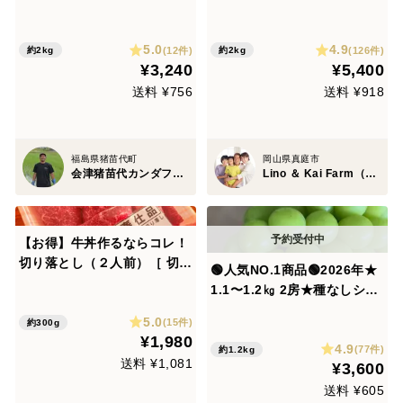
1 白米2キロ 2年連続日本
ト粒カットばら たっぷり2
一！【令和８年産】
㎏！ フルーツ王国・岡山県
5.0
4.9
産
(12件)
(126件)
約2kg
約2kg
¥3,240
¥5,400
送料 ¥756
送料 ¥918
福島県猪苗代町
岡山県真庭市
会津猪苗代カンダファーム
Lino ＆ Kai Farm（リノ アンド カイファーム）
【お得】牛丼作るならコレ！
切り落とし（２人前）［ 切り
🟢人気NO.1商品🟢2026年★
落とし 300g ］鹿児島県 黒
1.1〜1.2㎏ 2房★種なしシャ
毛和牛 牛肉 さつま福永牛 受
インマスカット★ 【朝どれ】
5.0
賞歴多数 ［お肉 おすすめ 家
(15件)
約300g
９月上旬より順次発送！生産
¥1,980
庭用 まとめ買い おうちごは
4.9
量日本一の山梨県産★通常配
(77件)
約1.2kg
ん 牧場直送 お得］
送料 ¥1,081
¥3,600
送 沖縄県 北海道注文不可
送料 ¥605