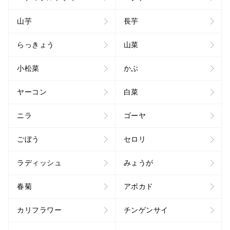
山芋
長芋
らっきょう
山菜
小松菜
かぶ
ヤーコン
白菜
ニラ
ゴーヤ
ごぼう
セロリ
ラディッシュ
みょうが
春菊
アボカド
カリフラワー
チンゲンサイ