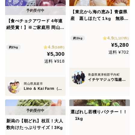
【東北から海の恵み】青森県
産 蒸しほたて１kg 無添加
【食べチョクアワード 4年連
素材
続受賞！】※ご家庭用 岡山の
『ニューピオーネ』 3房～４
4.9
(1,107件)
約1kg
房 （2㎏程度 化粧箱入）
¥5,280
4.9
(58件)
約2kg
送料 ¥702
¥5,300
送料 ¥918
青森県東津軽郡平内町
イチヤマジュウ塩越商店
岡山県真庭市
Lino ＆ Kai Farm（リノ アンド カイファーム）
選ばれし若穫りパクチー！！
1kg
新潟の【朝どれ】枝豆！大人
数向けたっぷりサイズ！3Kg