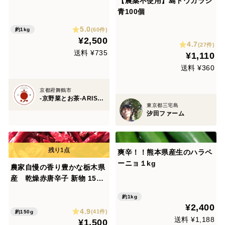
【農薬不使用】島トウガラシ
万願寺とうがらし ★曲がりち
青100個
ゃん 1kg(35本以上)
5.0
(60件)
約1kg
¥2,500
4.7
(27件)
送料 ¥735
¥1,110
送料 ¥360
京都府舞鶴市
-京野菜とお茶-ARISA GARDEN 京都
東京都三宅島
汐田ファーム
爽辛！！熊本県産生のハラペ
ーニョ１kg
農家自慢の香り豊かな栃木県
産 乾燥赤唐辛子 新物 150g
以上 お入れしてお送りしま
約1kg
す。約300本以上入ります。
¥2,400
4.9
(41件)
約150g
送料 ¥1,188
¥1,500