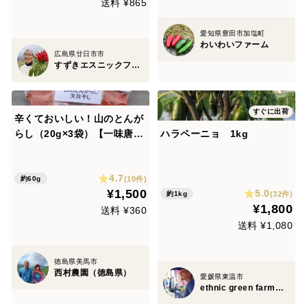
送料 ¥865
愛知県豊田市加塩町
わいわいファーム
広島県廿日市市
すずきエスニックファーム
すぐに出荷
辛くておいしい！山のとんが
らし（20g×3袋）【一味唐辛
ハラペーニョ 1kg
子】
4.7
(10件)
約60g
¥1,500
5.0
(32件)
約1kg
¥1,800
送料 ¥360
送料 ¥1,080
徳島県美馬市
西村農園（徳島県）
愛媛県東温市
ethnic green farm廣川農園