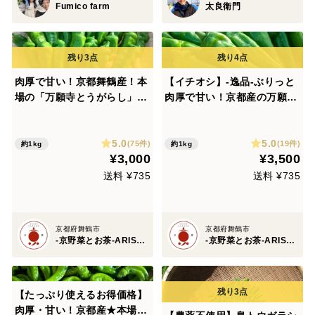
Fumico farm
太良衛門
肉厚で甘い！京都舞鶴産！本
【イチオシ】-逸品-ぶりっと
場の「万願寺とうがらし」→
肉厚で甘い！京都産の万願寺
太い・長い・小キズあり1kg
とうがらし→選び抜いた1kg
以上(30本前後)
以上(30本前後)
5.0
5.0
(75件)
(19件)
約1kg
約1kg
¥3,000
¥3,500
送料 ¥735
送料 ¥735
京都府舞鶴市
京都府舞鶴市
-京野菜とお茶-ARISA GARDEN 京都
-京野菜とお茶-ARISA GARDEN 京都
【たっぷり使えるお得価格】
肉厚・甘い！京都産★本場の