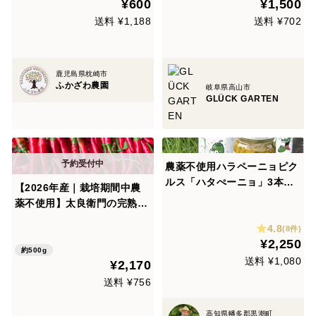
¥600
¥1,500
送料 ¥1,188
送料 ¥702
鹿児島県枕崎市
ふかざわ農園
岐阜県高山市
GLÜCK GARTEN
農薬不使用ハラペーニョピク
ルス「ハタぺーニョ」3本詰
【2026年産｜栽培期間中農
め
薬不使用】太良衛門の完熟赤
唐辛子「龍の尾」500g｜樹
4.8
(8件)
上完熟・収穫当日発送・産地
¥2,250
直送
約500g
送料 ¥1,080
¥2,170
送料 ¥756
高知県幡多郡黒潮町