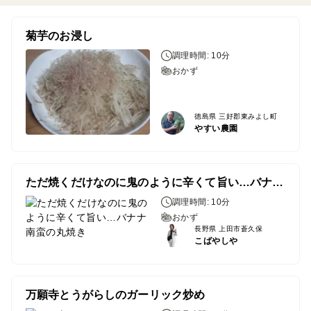
菊芋のお浸し
調理時間: 10分
おかず
徳島県 三好郡東みよし町
やすい農園
ただ焼くだけなのに鬼のように辛くて旨い…バナナ南蛮の丸焼き
調理時間: 10分
おかず
長野県 上田市蒼久保
こばやしや
万願寺とうがらしのガーリック炒め