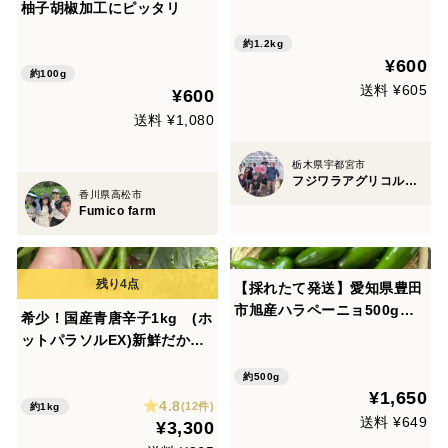
柚子胡椒加工にピッタリ
さい！【クール便】
約1.2kg
¥600
約100g
送料 ¥605
¥600
送料 ¥1,080
栃木県宇都宮市
フジワラアグリコルトゥーラ
香川県高松市
Fumico farm
【採れたて発送】愛知県豊田
市旭産ハラペーニョ500g
希少！国産青唐辛子1kg (ホ
（約20個）
ットパラソルEX)新鮮だから
果汁たっぷりのジューシーな
約500g
一品です。料理に刻んで混ぜ
¥1,650
4.8
るだけ！
(12件)
約1kg
送料 ¥649
¥3,300