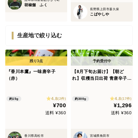
胡椒舗 ふく
長野県上田市蒼久保
こばやしや
生産地で絞り込む
『香川本鷹』一味唐辛子
【8月下旬お届け】【朝ど
（赤）
れ】収穫当日出荷 青唐辛子
「龍の尾」300g 栽培期間中
農薬不使用 ネコポスでお届け
4.8
4.8
(2件)
(17件)
約15g
約300g
¥700
¥1,296
送料 ¥360
送料 ¥360
香川県高松市
宮城県角田市