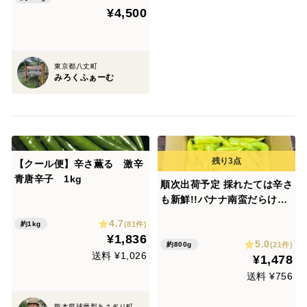
¥4,500
東京都八丈町
みろくふぁーむ
【クール便】辛さ薫る 激辛
青唐辛子 1kg
順次出荷予定 採れたては辛さ
も新鮮!!バナナ南蛮だらけ箱
一杯セット!!(サイズ80)河原
4.7
(81件)
約1kg
育ちの凶暴辛味。幻のバナナ
¥1,836
5.0
南蛮
(21件)
約800g
送料 ¥1,026
¥1,478
送料 ¥756
熊本県球磨郡あさぎり町