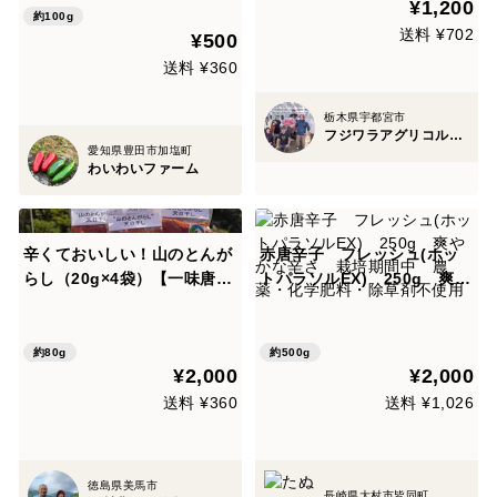
¥1,200
約100g
送料 ¥702
¥500
送料 ¥360
栃木県宇都宮市
フジワラアグリコルトゥーラ
愛知県豊田市加塩町
わいわいファーム
辛くておいしい！山のとんが
赤唐辛子 フレッシュ(ホッ
らし（20g×4袋）【一味唐辛
トパラソルEX) 250g 爽や
子】
かな辛さ 栽培期間中 農
薬・化学肥料・除草剤不使用
約80g
約500g
¥2,000
¥2,000
送料 ¥360
送料 ¥1,026
徳島県美馬市
長崎県大村市皆同町