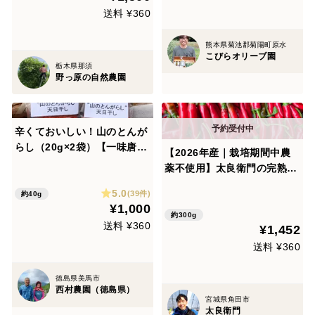
送料 ¥360
熊本県菊池郡菊陽町原水
こびらオリーブ園
栃木県那須
野っ原の自然農園
辛くておいしい！山のとんが
らし（20g×2袋）【一味唐辛
【2026年産｜栽培期間中農
子】
薬不使用】太良衛門の完熟赤
唐辛子「龍の尾」300g｜樹
5.0
(39件)
約40g
上完熟・収穫当日発送・産地
¥1,000
直送
約300g
送料 ¥360
¥1,452
送料 ¥360
徳島県美馬市
西村農園（徳島県）
宮城県角田市
太良衛門