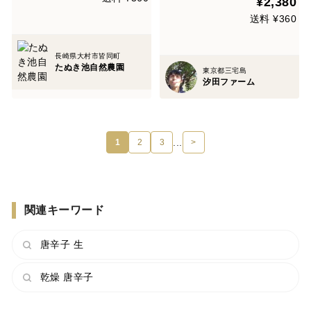
¥2,380
送料 ¥360
長崎県大村市皆同町
たぬき池自然農園
東京都三宅島
汐田ファーム
...
1
2
3
>
関連キーワード
唐辛子 生
乾燥 唐辛子