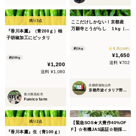
ここだけしかない！京都産
万願寺とうがらし １kg（
『香川本鷹』（青200ｇ）柚
※曲がり 無選別）
子胡椒加工にピッタリ
4.8
(16件)
約1kg
¥1,650
約200g
送料 ¥702
¥1,200
送料 ¥1,080
京都府福知山市
京都丹波イタリア野菜 アグリージョ Agri-Gio
香川県高松市
Fumico farm
【緊急SOS★大豊作40%OF
F】☆有機JAS認証☆朝採れ
『香川本鷹』生（青100ｇ）
ししとう1.2㎏！助けてくだ