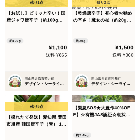
【お試し】ピリッと辛い！国
【乾燥唐辛子】初心者お勧め
産ジャワ唐辛子（約100g）
の辛さ！魔女の杖（約20g）
農薬・化学肥料不使用
農薬・化学肥料不使用
約100g
約20g
¥1,100
¥1,500
送料 ¥865
送料 ¥360
岡山県井原市芳井町
岡山県井原市芳井町
デザイン・シーライオン・ファーム
デザイン・シーライオン・ファーム
【緊急SOS★大豊作40%OF
F】☆有機JAS認証☆朝採れ
【採れたて発送】愛知県 豊田
ししとうメガ盛り2.4kg！助
市旭産 韓国唐辛子（青） 10
けてください！【クール便】
0g
約2.4kg