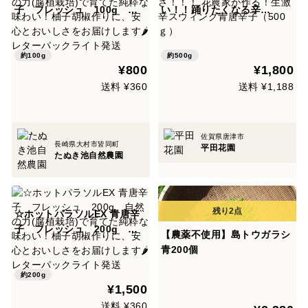
子 フレッシュ 100g 自
い！！踊りたくなる辛
然の力(腐植栽培)で育てた純
さ！！！ 花農家が作る！生激
粋な味わい！柚子胡椒作り
辛スウィング青唐辛子（500
に、安心とおいしさをお届け
ｇ）
約100g
約500g
¥800
¥1,800
します🌶️ レターパックライト
発送
送料 ¥360
送料 ¥1,188
佐賀県唐津市
長崎県大村市皆同町
平田花園
たぬき池自然農園
☆ホットパラソルEX 青唐辛
子 フレッシュ 200g 自
【農薬不使用】島トウガラシ
然の力(腐植栽培)で育てた純
青200個
粋な味わい！柚子胡椒作り
に、安心とおいしさをお届け
約200g
¥1,500
します🌶️ レターパックライト
発送
送料 ¥360