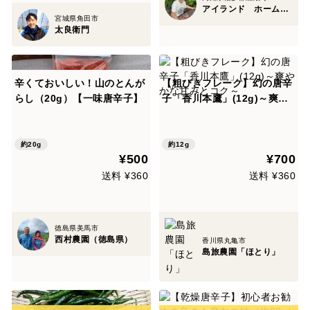
アイランド ホーム トレーディング
宮城県角田市
太良衛門
辛くておいしい！山のとんが
【粗びきフレーク】幻の唐辛
らし（20g）【一味唐辛子】
子「香川本鷹」(12g)～爽や
かな甘みとコク～
約20g
約12g
¥500
¥700
送料 ¥360
送料 ¥360
徳島県美馬市
西村農園（徳島県）
香川県丸亀市
島旅農園「ほとり」