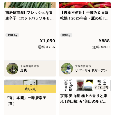
南房総市産!!フレッシュな青
【農薬不使用】手摘み＆日陰
唐辛子（ホットパラソルＥ
乾燥！2025年産・鷹の爪 [30
Ｘ）300g
g・クリックポスト発送]
約300g
約30g
¥1,050
¥888
送料 ¥756
送料 ¥360
千葉県南房総市
大阪府阪南市
房農
リバーサイドガーデン
すぐに出荷
京都.美山産 極上の香りと痺
『香川本鷹』一味唐辛子
れ !赤山椒 ★"美山のルビ
（青）
ー"と山椒胡椒 "サンショー
ブギー"