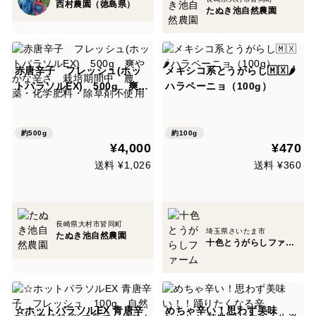
西村農園（徳島県）
たぬき池自然農園
赤唐辛子 フレッシュ(ホッ
メキシコ系とうがらし🇲🇽🌶
トパラソルEX) 500g 爽や
ハラペーニョ（100g）
かな辛さ 栽培期間中 農
薬・化学肥料・除草剤不使用
約500g
約100g
¥4,000
¥470
送料 ¥1,026
送料 ¥360
長崎県大村市皆同町
埼玉県さいたま市
たぬき池自然農園
十色とうがらしファーム
☆ホットパラソルEX 青唐辛
めちゃ辛い！思わず美味