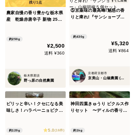
すぐに出荷
⑤京薬味の最高峰!魅惑の香
農家自慢の香り豊かな栃木県
りと痺れ!『サンショーブギ
産 乾燥赤唐辛子 新物 250g
ー』山椒胡椒５個セット
以上 お入れしてお送りしま
す。約450本以上入ります。
約430g
約250g
¥5,320
¥2,500
送料 ¥864
送料 ¥360
京都府京都市
栃木県那須
京美山・山椒農園 (内儀家)
野っ原の自然農園
ピリッと辛い！クセになる美
神田四葉きゅうり ピクルス作
味しさ！ハラペーニョピクル
りセット 〜ディルの香りが
ス
決め手、爽やか本格ピクル
ス〜 約1kg
5.0
(16件)
約120g
約1kg