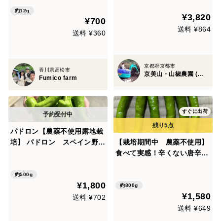
約12g
¥3,820
¥700
送料 ¥864
送料 ¥360
京都府京都市
香川県高松市
京美山・山椒農園 (内儀家)
Fumico farm
すぐに出荷
パドロン【農薬不使用露地栽
培】 パドロン スペイン野
【栽培期間中 農薬不使用】
菜 500g
食べて実感！辛くない唐辛子
「伏見甘長唐辛子」（60サイ
ズの箱に入るだけ！）
約500g
¥1,800
約800g
¥1,580
送料 ¥702
送料 ¥649