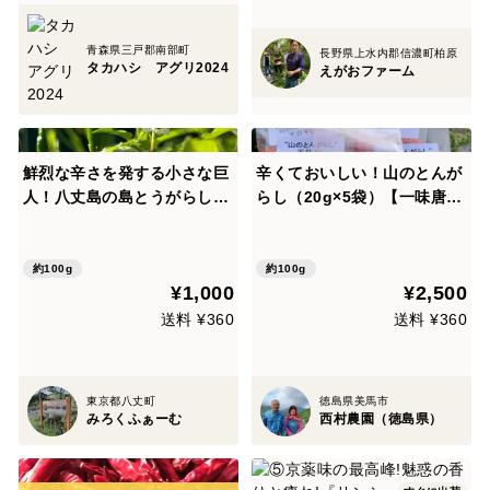
青森県三戸郡南部町
長野県上水内郡信濃町柏原
タカハシ アグリ2024
えがおファーム
鮮烈な辛さを発する小さな巨
辛くておいしい！山のとんが
人！八丈島の島とうがらし！
らし（20g×5袋）【一味唐辛
(100gパック)
子】
約100g
約100g
¥1,000
¥2,500
送料 ¥360
送料 ¥360
東京都八丈町
徳島県美馬市
みろくふぁーむ
西村農園（徳島県）