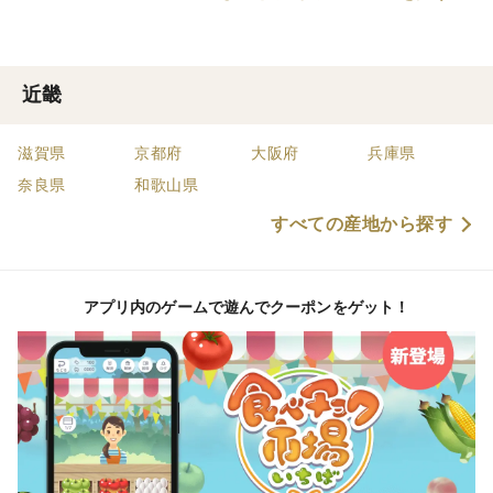
めに日々まごころ込めて取り組ん
く、黒にんにく、ミニトマトなど
でいます。 ひとりでも多くの方が
の夏野菜を作っています。 黒枝
健康で幸せな毎日を送れるよう
豆、黒豆も育てています。 黒にん
に、安心安全な食べものを皆さま
にくの価格変更のお知らせ いつも
の食卓へお届けいたします。
お世話になりありがとうございま
近畿
す、 小太郎自然農園です。 令和6
年度は、手間暇...
滋賀県
京都府
大阪府
兵庫県
奈良県
和歌山県
すべての産地から探す
アプリ内のゲームで遊んでクーポンをゲット！