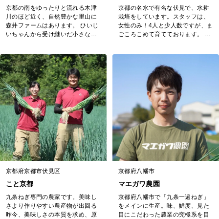
京都の南をゆったりと流れる木津
京都の名水で有名な伏見で、水耕
川のほど近く、自然豊かな里山に
栽培をしています。スタッフは、
森井ファームはあります。 ひいじ
女性のみ！4人と少人数ですが、ま
いちゃんから受け継いだ小さな茶
ごころこめて育てております。 近
園で、夫婦ふたり＆仲間たちと心
年は、水耕栽培のお野菜が増えて
を込めたお茶つくりに励んでいま
きており、どれも同じなのでは？
す。 京都を中心に、手づくり市や
と思われがちですが、私たちはこ
ハンドメイド・イベントなどで活
だわりの品種を選定し、他にはな
動中。 大量生産・大量消費のサイ
いシャキシャキ感が特徴のお野菜
クルから離れて、お客様と直接つ
を作っています😊 本当？と思った
ながることのできる対面販売へ。
ら、ぜひポチッとしてやってくだ
安心・安全のお茶をお届けしてい
さい笑 ちなみに、大剛伏見工場に
ます。 ...
お越しい...
京都府京都市伏見区
京都府八幡市
こと京都
マエガワ農園
九条ねぎ専門の農家です。美味し
京都府八幡市で「九条一遍ねぎ」
さより作りやすい農産物が出回る
をメインに生産。味、鮮度、見た
昨今、美味しさの本質を求め、原
目にこだわった農業の究極系を目