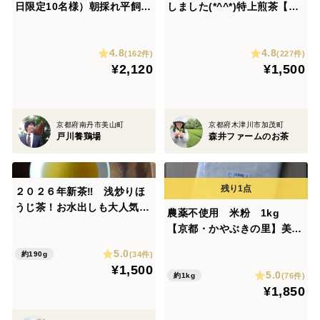
日限定10名様）朝採れ平飼い
しました(*^^*)特上煎茶【月
卵を食卓へ！ 濃厚な黄身とプ
の雫】お水出しも大人気‼お
リッとした白身が美味しい純
徳用２００ｇ！特上煎茶を普
4.8
4.8
国産鶏新鮮たまご（20個 10
段使いの量でたっぷりと♡大
(162件)
(227件)
¥2,120
¥1,500
玉入×2パック）
容量で感謝のご奉仕価格！
(農薬・化学肥料・除草剤不
使用）
京都府南丹市美山町
京都府木津川市加茂町
戸川養鶏場
森井ファームのお茶
２０２６年新茶‼ 浅炒りほ
うじ茶！お水出しも大人気♡
農薬不使用 米粉 1kg
緑茶の風味を残した手炒り焙
【京都・かやぶきの里】美山
煎ほうじ茶【琥珀】185g
産
5.0
上質な茶葉のみを使用した爽
(34件)
約190g
¥1,500
やかな香りもぜひどうぞ♡
5.0
(76件)
約1kg
（農薬・化学肥料・除草剤・
¥1,850
畜産堆肥不使用）