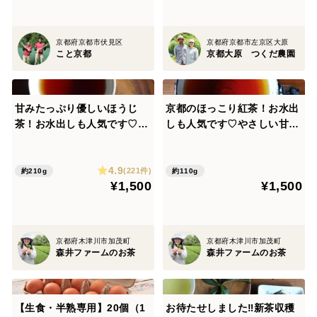
ぷり！有機野菜が必ず10品入
り！
京都府京都市伏見区
京都府京都市左京区大原
こと京都
京都大原 つくだ農園
甘みたっぷり優しいほうじ
京都のほっこり紅茶！お水出
茶！お水出しも人気です♡深
しも人気です♡やさしい甘み
煎りほうじ茶【太陽】210g
の京紅茶【風花】105g（農
水出しOK！お子さまにも人
薬・化学肥料・除草剤不使
4.9
気です♡京都産100%・一番
用）
(221件)
約210g
約110g
¥1,500
¥1,500
茶100%（農薬・化学肥料・
除草剤・畜産堆肥すべて不使
用）
京都府木津川市加茂町
京都府木津川市加茂町
森井ファームのお茶
森井ファームのお茶
【生食・半熟専用】20個（1
お待たせしました‼新茶収穫