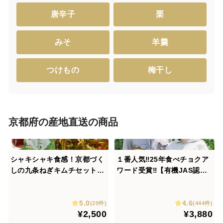
唐辛子
栗
みそ
羊羹
つけもの
梅干し
京都府の産地直送の商品
シャキシャキ食感！京都づく
１番人気‼️25年食べチョクア
しの九条ねぎキムチセット
ワード受賞‼️【有機JAS認証
(総量1.5kg)
有機野菜10品入り】京野菜か
ら珍しい野菜まで！京都の棚
5.0
4.6
田大原で心を込めて大切に露
(29件)
(444件)
¥2,500
¥3,880
地栽培された大地の恵みたっ