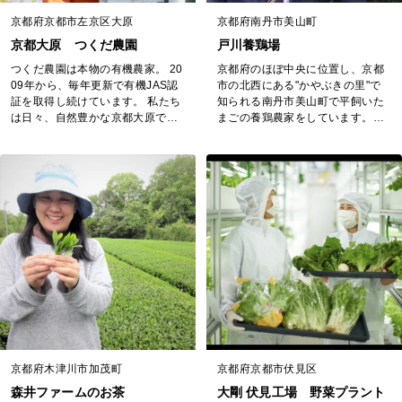
京都府京都市左京区大原
京都府南丹市美山町
京都大原 つくだ農園
戸川養鶏場
つくだ農園は本物の有機農家。 20
京都府のほぼ中央に位置し、京都
09年から、毎年更新で有機JAS認
市の北西にある"かやぶきの里"で
証を取得し続けています。 私たち
知られる南丹市美山町で平飼いた
は日々、自然豊かな京都大原で心
まごの養鶏農家をしています。
豊かに楽しく日々畑に向かってい
『元気でおだやかに暮らすニワト
ます。 野菜だけでなく、時に虫や
リさんが産んでくれるたまごは美
ケモノや、そして人間も育まれて
味しくいただけるはず』そんな想
ゆく。それが私たちの目指す有機
いで養鶏に取り組んでいます。
農業のかたち。お日様と、露と、
最近は「養鶏農家は鶏を養ってい
霜と、豊かな土とが育ててくれ
る」のではなく、鶏が産んでくれ
る‘命’を感じる野菜はいかがです
た卵を売って生計を立てているか
か。 つくだ農園は、2009年か...
ら「私が鶏に養ってもらっている
んだよなぁ」と産まれたての...
京都府木津川市加茂町
京都府京都市伏見区
森井ファームのお茶
大剛 伏見工場 野菜プラント