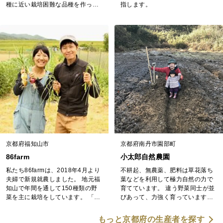
種に近い栽培困難な品種を作って
指します。
います。手間がかかる分、甘さと
柔らかさを兼ね備え、味・品質に
とことんこだわった自慢の葱をぜ
ひ、ご賞味ください。認証機関（J
FS-B）（京都HACCP）（ASIAG
AP） ※土日・祝日は休業日です
京都府福知山市
京都府南丹市園部町
86farm
小太郎自然農園
私たち86farmは、2018年4月より
不耕起、無農薬、肥料は草花落ち
夫婦で新規就農しました。 地元福
葉などを利用して極力自然の力で
知山で年間を通して150種類の野
育てています。 違う野菜同士が並
菜を主に栽培をしています。 「幸
びあって、力強く育っています。
せに生きることは、幸せに食べる
たけのこ、にら、九条ネギ、にん
こと」を掲げ、いのちをつむぐた
にくの芽、生にんにく、にんに
もっと京都府の生産者を探す