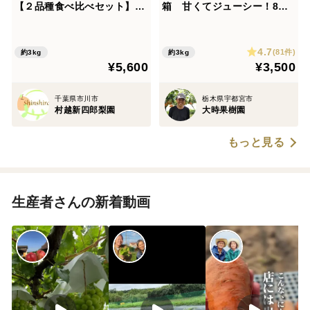
【２品種食べ比べセット】3
箱 甘くてジューシー！8月
㎏『5玉～8玉入』市川のな
発送！
し・フルーツキャップ個装
4.7
(81件)
約3kg
約3kg
¥5,600
¥3,500
千葉県市川市
栃木県宇都宮市
村越新四郎梨園
大時果樹園
もっと見る
生産者さんの新着動画