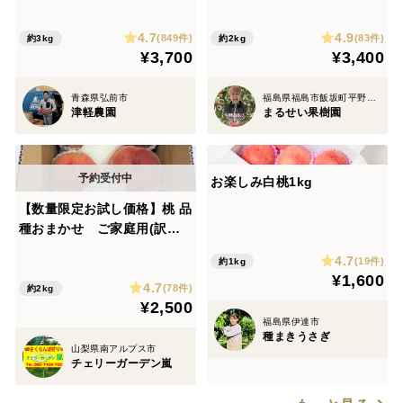
桃』2㎏箱 (6~11玉入り) m
4.7
4.9
k2
(849件)
(83件)
約3kg
約2kg
¥3,700
¥3,400
青森県弘前市
福島県福島市飯坂町平野字森前
津軽農園
まるせい果樹園
お楽しみ白桃1kg
【数量限定お試し価格】桃 品
種おまかせ ご家庭用(訳あ
り品) 2kg
4.7
(19件)
約1kg
¥1,600
4.7
(78件)
約2kg
¥2,500
福島県伊達市
種まきうさぎ
山梨県南アルプス市
チェリーガーデン嵐