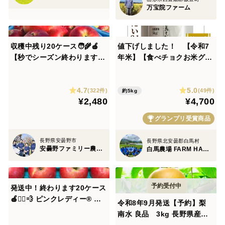
万宝院ファーム
収穫中残り20ケース🧑‍🌾🍎
値下げしました！ 【令和7
【秒でシーズン終わります】
年米】【食べチョクお米グラ
夏あかり3キロ箱 小玉品種〜
ンプリ2025 今注目の新品種
19玉 商品ID40928 長野県 信
部門 銅賞受賞】特別栽培米
4.7
5.0
州 安曇野 リンゴ 幻 幻のリン
ゆうだい２１(5kg) 令和3年
(322件)
(49件)
約5kg
¥2,480
¥4,700
ゴ 予約 希少 旬
度～特別優秀賞を連続受
賞！！ お米 もっちり粒の大
グランプリ受賞商品
きい
長野県安曇野市
長野県北安曇郡白馬村
安曇野ファミリー農産 果物部門4年連続1位&殿堂入り&りんごグランプリ2025最高金賞1位 信州りんご 幻のりんご
白馬農場 FARM HAKUBA
発送中！終わります20ケース
🍎🏃‍♀️💨 ピンクレディー®︎ 家
令和8年9月発送【予約】梨
庭用B品5キロ箱使用 長野県
南水 良品 3kg 長野県産
信州 安曇野 リンゴ 幻 幻のリ