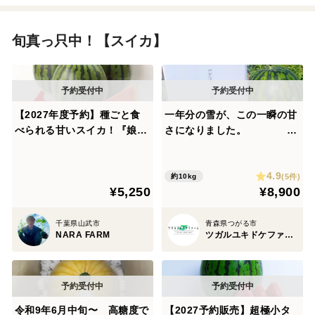
旬真っ只中！【スイカ】
【2027年度予約】種ごと食
一年分の雪が、この一瞬の甘
べられる甘いスイカ！『娘S
さになりました。
UNスイカ』1玉
◆夏ギフト 食べチ
ョク限定100玉予約解禁◆ 黄
4.9
金果肉『金色羅王』 大玉1
(5件)
約10kg
¥5,250
¥8,900
玉 糖度抜群
千葉県山武市
青森県つがる市
NARA FARM
ツガルユキドケファーム
令和9年6月中旬〜 高糖度で
【2027予約販売】超極小タ