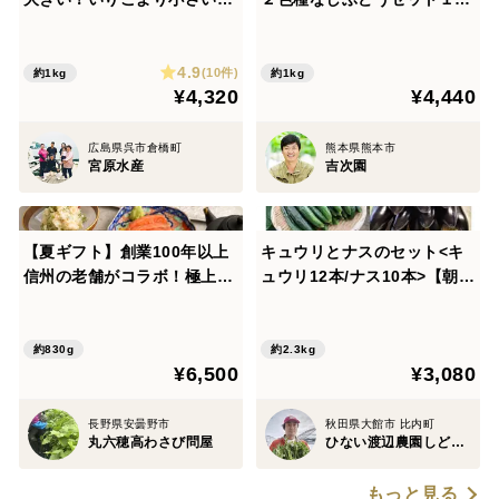
食べ応え抜群!!倉橋産かえ
００ｇ以上（計２房）（シャ
り １ｋｇ 大容量 無加塩
イン・ピオーネ）【オリジナ
4.9
ル箱】
(10件)
約1kg
約1kg
¥4,320
¥4,440
広島県呉市倉橋町
熊本県熊本市
宮原水産
吉次園
【夏ギフト】創業100年以上
キュウリとナスのセット<キ
信州の老舗がコラボ！極上わ
ュウリ12本/ナス10本>【朝ど
さび丼♬安曇野の名産を味わ
れ】【夏ギフト】
い尽くす8品セット☆彡
約830g
約2.3kg
¥6,500
¥3,080
長野県安曇野市
秋田県大館市 比内町
丸六穂高わさび問屋
ひない渡辺農園しどけ村
もっと見る