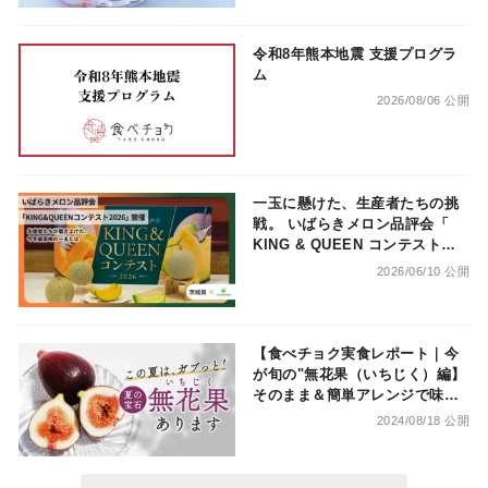
令和8年熊本地震 支援プログラ
ム
2026/08/06 公開
一玉に懸けた、生産者たちの挑
戦。 いばらきメロン品評会「
KING & QUEEN コンテスト
2026」開催
2026/06/10 公開
【食べチョク実食レポート｜今
が旬の"無花果（いちじく）編】
そのまま＆簡単アレンジで味わ
い尽くす！
2024/08/18 公開