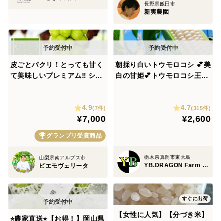
長野県飯田市
新実農園
皮ごとパクリ！とっても甘く
朝採り白いトウモロコシ 💕美
て美味しいプレミアム‼ シャ
白の甘姫💕トウモロコシ王子
インマスカット (約1.4㎏ 2
👑が作ったブランド品⭐️朝採
房)ギフト・贈り物用に【贈
りたての白くて大きく生でも
4.9
4.7
答品】【秀品】【シャインマ
食べれる甘いとうもろこし🌽
(7件)
(315件)
¥7,000
¥2,600
スカット賞金賞】【さわやか
先着順！売り切れ次第終了‼️
な甘さ部門銀賞】
ご予約お早めに🤩夏ギフト🎁
グランプリ受賞商品
栃木県真岡市東大島
山梨県南アルプス市
YB.DRAGON Farm 『🌽トウモロコシ王子👑』
ピエモヴェリータ
すぐに出荷
【女性に人気】【分づき米】
⭐︎農家直送⭐︎【お得！】岡山県