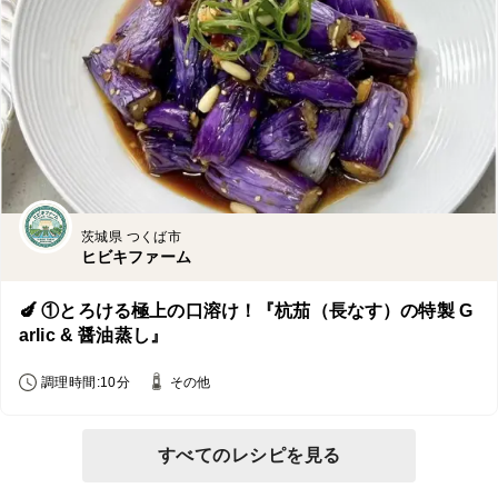
茨城県 つくば市
ヒビキファーム
🍆 ①とろける極上の口溶け！『杭茄（長なす）の特製 G
arlic & 醤油蒸し』
調理時間:10分
その他
すべてのレシピを見る