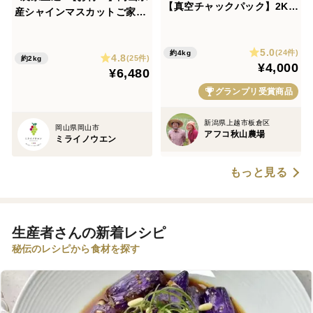
【真空チャックパック】2Kg
産シャインマスカットご家庭
×2袋新潟コシヒカリ「Riki-S
用 不揃い4~5房たっぷり2k
aku」約「7分づき」ほぼ白
g以上入り 【8/17以降のお届
5.0
ごはんに食物繊維とビタミン
(24件)
約4kg
4.8
け】
(25件)
約2kg
¥4,000
B【夏ギフト】🏆食べチョク
¥6,480
お米グランプリ2025🏆銀賞
グランプリ受賞商品
新潟県上越市板倉区
岡山県岡山市
アフコ秋山農場
ミライノウエン
もっと見る
生産者さんの新着レシピ
秘伝のレシピから食材を探す