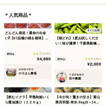
＊人気商品＊
すぐに出荷
どんどん発送！運命の出会
い⁉️【67品種の桃を栽培】品
【朝どれ】1度お試しくださ
種は何が届くかお楽しみ！白
い！味が濃厚！千葉県船橋産
桃3㎏【夏ギフト】
こだわり枝豆！1㎏
4.7
(339件)
約3kg
¥4,690
4.8
(56件)
約1kg
¥2,000
長野県中野市
のろまん農場
千葉県船橋市
田中農園
【飲むイクラ】早熟秋鮭いく
【今が旬！驚きの甘さ】富山
ら醤油漬け（１２０ｇ）
県呉羽梨-幸水-5kg(9～14