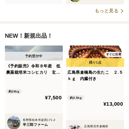
もっと見る
NEW！新規出品！
すぐに出荷
《予約販売》令和８年産 低
農薬栽培米コシヒカリ 玄
広島県倉橋島の生たこ ２.５
米 １０kg
ｋｇ 内臓付き
約10kg
¥7,500
約2.5kg
¥13,000
長野県松本市波田171-2
半三郎ファーム
広島県呉市倉橋町