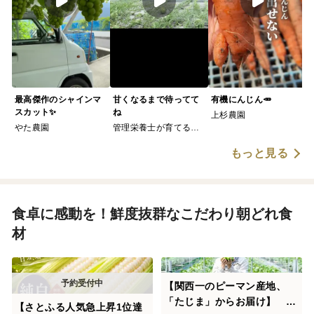
最高傑作のシャインマ
甘くなるまで待ってて
有機にんじん🥕
スカット✨
ね
上杉農園
やた農園
管理栄養士が育てる固
定種/在来種のお野菜・
もっと見る
自然栽培ナチュベジ＊
ウィル
食卓に感動を！鮮度抜群なこだわり朝どれ食
材
【関西一のピーマン産地、
「たじま」からお届け】 朝
【さとふる人気急上昇1位達