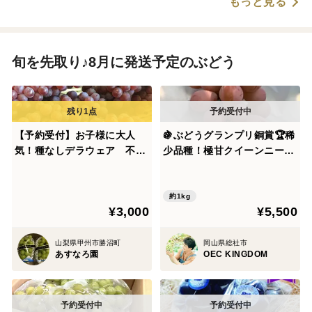
もっと見る
旬を先取り♪8月に発送予定のぶどう
【予約受付】お子様に大人
🍇ぶどうグランプリ銅賞🏆稀
気！種なしデラウェア 不動
少品種！極甘クイーンニーナ
の人気
2房（1kg）【夏ギフト】8月
中旬発送
約1kg
¥3,000
¥5,500
山梨県甲州市勝沼町
岡山県総社市
あすなろ園
OEC KINGDOM