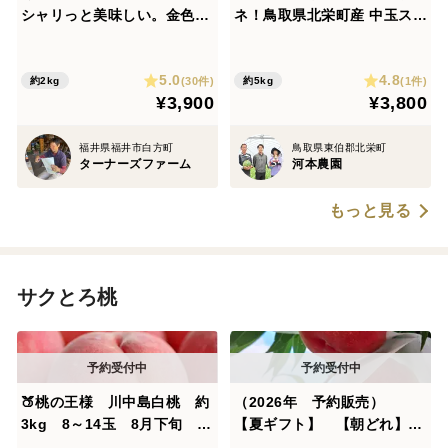
シャリっと美味しい。金色に
ネ！鳥取県北栄町産 中玉スイ
輝く福井市特産金福すいか
カ「ぷちっと」秀1玉入り(約
5.0~6.0kg)
5.0
4.8
(30件)
(1件)
約2kg
約5kg
¥3,900
¥3,800
福井県福井市白方町
鳥取県東伯郡北栄町
ターナーズファーム
河本農園
もっと見る
サクとろ桃
🍑桃の王様 川中島白桃 約
（2026年 予約販売）
3kg 8～14玉 8月下旬 採
【夏ギフト】 【朝どれ】ま
れたて農家直送【朝どれ】
るせい果樹園の桃『川中島白