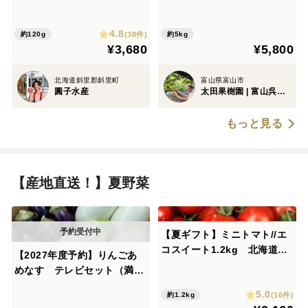
玉）
4.8
(38件)
約120g
約5kg
¥3,680
¥5,800
北海道斜里郡斜里町
富山県富山市
圓子水産
太田果樹園 | 富山呉羽の梨
もっと見る
【産地直送！】夏野菜
【夏ギフト】ミニトマト//エ
コスイート1.2kg 北海道仁
【2027年度予約】りんごあ
木町産 栽培期間中農薬、化
めなす テレビセット（満天
学肥料不使用、除草剤不使用
☆青空レストラン）
5.0
(16件)
約1.2kg