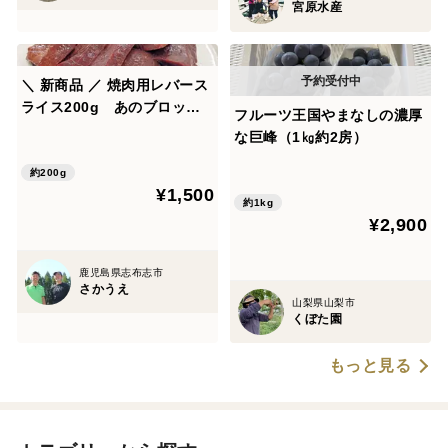
宮原水産
＼ 新商品 ／ 焼肉用レバース
ライス200g あのブロック
フルーツ王国やまなしの濃厚
の美味しさが切る手間なしで
な巨峰（1㎏約2房）
便利に♪
約200g
¥1,500
約1kg
¥2,900
鹿児島県志布志市
さかうえ
山梨県山梨市
くぼた園
もっと見る