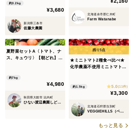
¥2,160
約3.2kg
¥3,680
北海道余市郡仁木町
Farm Watanabe
新潟県三条市
佐藤大農園
夏野菜セットA〈トマト、ナ
ス、キュウリ〉【朝どれ】
★ミニトマト2種食べ比べ★
【夏ギフト】
化学農薬不使用ミニトマト、
甘っこ750g＋雅750g、合計
約7kg
1.5kg 北海道産
¥4,980
5.0
(11件)
約1.5kg
¥3,300
秋田県大館市 比内町
ひない渡辺農園しどけ村
北海道石狩郡当別町
VEGGIEHILLS（ベジヒルズ）
もっと見る