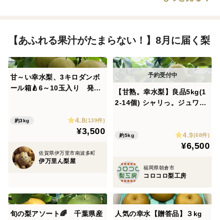
【あふれる果汁がたまらない！】8月に届く梨
甘～い幸水梨、3キロダンボ
ール箱🍐6～10玉入り 発送
【甘熟。幸水梨】良品5kg(1
中
2-14個) シャリっ。ジュワ
っ。まるで梨ジュース。贈答
4.8
(139件)
約3kg
用のひとつ下のランクです
¥3,500
4.9
が、味は贈答用とほとんど変
(68件)
約5kg
¥6,500
わりません。おすそ分けやご
佐賀県伊万里市南波多町
家庭用におすすめ😋【夏ギフ
伊万里ん梨屋
ト】
福岡県朝倉市
コロコロ梨工房
旬の梨アソート🌈 千葉県産
人気の幸水【贈答品】３kg