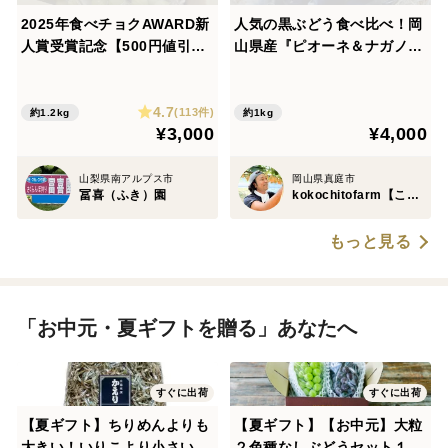
2025年食べチョクAWARD新
人気の黒ぶどう食べ比べ！岡
人賞受賞記念【500円値引
山県産『ピオーネ＆ナガノパ
き】 山梨県産シャインマスカ
ープル』(１㎏・ご家庭用)
ット約1.2kg 【ご家庭用訳
4.7
あり】美味しい食べ方や保存
(113件)
約1.2kg
約1kg
¥3,000
¥4,000
の仕方を同封します!
山梨県南アルプス市
岡山県真庭市
冨喜（ふき）園
kokochitofarm【ここちとふぁーむ】
もっと見る
「お中元・夏ギフトを贈る」あなたへ
すぐに出荷
すぐに出荷
【夏ギフト】ちりめんよりも
【夏ギフト】【お中元】大粒
大きい！いりこより小さい！
２色種なしぶどうセット１０