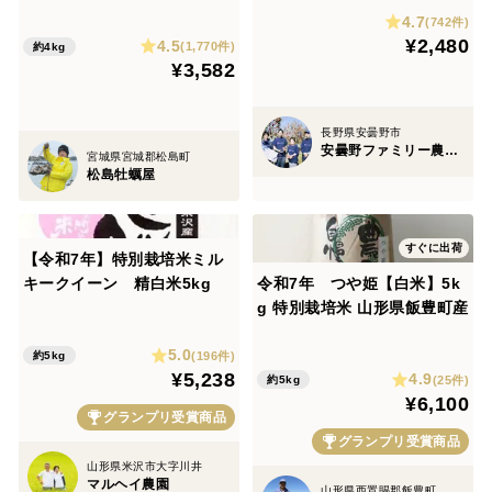
4.7
４ｋｇ 殻付き 牡蠣 （28〜55
野 リンゴ 幻 幻のリンゴ 予約
(742件)
¥2,480
4.5
粒）牡蛎 殻付き牡蛎 kaki カ
希少 旬
(1,770件)
約4kg
¥3,582
キ 松島牡蠣屋 BBQに最適🔥
😋生牡蠣
長野県安曇野市
安曇野ファミリー農産 果物部門4年連続1位&殿堂入り&りんごグランプリ2025最高金賞1位 信州りんご 幻のりんご
宮城県宮城郡松島町
松島牡蠣屋
すぐに出荷
【令和7年】特別栽培米ミル
キークイーン 精白米5kg
令和7年 つや姫【白米】5k
g 特別栽培米 山形県飯豊町産
5.0
(196件)
約5kg
¥5,238
4.9
(25件)
約5kg
¥6,100
グランプリ受賞商品
グランプリ受賞商品
山形県米沢市大字川井
マルヘイ農園
山形県西置賜郡飯豊町