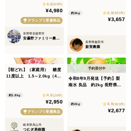
大好評‼️
4.8
ンゴ 予約 希少 旬 小キズあり
(84件)
¥4,980
中玉〜小玉 ID23140
4.9
(681件)
約3kg
¥3,657
グランプリ受賞商品
長野県安曇野市
安曇野ファミリー農産 果物部門4年連続1位&殿堂入り&りんごグランプリ2025最高金賞1位 信州りんご 幻のりんご
長野県飯田市
新実農園
【朝どれ】（家庭用） 糖度
11度以上 1.5～2.0kg（4-8
令和8年9月発送【予約】梨
玉）
南水 良品 約2kg 長野県産
大好評‼️
4.6
(26件)
約1.8kg
¥2,950
4.9
(681件)
約2kg
¥2,677
グランプリ受賞商品
岐阜県高山市
つむぎ果樹園