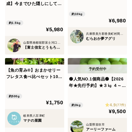
採れ発送！ 兵庫県香美町産
成】今までひた隠しにしてき
「たじまのピーマン１０ｋ
た純白の富士信玄とうもろこ
ｇ」【朝どれ】
約10kg
し特大4本約1.5kg☆期間限定
¥6,980
販売☆旬の甘いトウモロコシ
約1.5kg
¥5,980
【朝どれ】🌽2027年7月中旬
兵庫県美方郡香美町村岡区原
予約🌽
むらおか夢アグリ
山梨県南都留郡富士河口湖町
【富士信玄とうもろこし】大澤園
【魚の育み®】おまかせリー
フレタス食べ比べセット10袋
🟢人気NO.1個商品🟢【2026
| 農薬･化学肥料不使用でアク
年★先行予約】★３㎏ ４～６
アポニックス産のやさしい野
房★大人気！種なしシャイン
菜【朝どれ】
約500g
マスカット★ 【朝どれ】 9月
¥1,750
4.9
上旬より順次発送！生産量日
(77件)
約3kg
¥9,500
本一の山梨県産★通常配送
岐阜県八百津町
沖縄県 北海道注文不可
マナの菜園
山梨県笛吹市
アーリーファーム