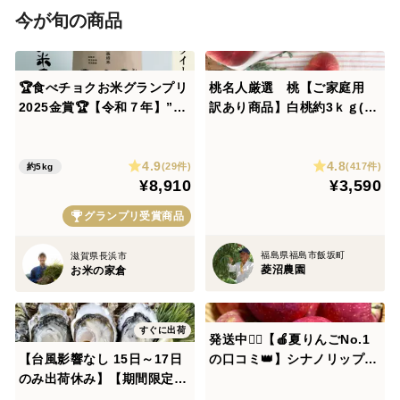
今が旬の商品
🏆食べチョクお米グランプリ
桃名人厳選 桃【ご家庭用
2025金賞🏆【令和７年】”農
訳あり商品】白桃約3ｋｇ(8-
薬も肥料もサヨナラ米” 艶
12玉）
モチ！絶品 ミルキークイーン
4.9
4.8
５kg（玄米）
(29件)
(417件)
約5kg
¥8,910
¥3,590
グランプリ受賞商品
福島県福島市飯坂町
滋賀県長浜市
菱沼農園
お米の家倉
すぐに出荷
発送中🏃‍♀️【🍎夏りんごNo.1
【台風影響なし 15日～17日
の口コミ👑】シナノリップ3
のみ出荷休み】【期間限定1
キロ箱 6玉〜15玉サイズ 商
0％値引き販売中】🦪 生食用
品ID41076 長野県 信州 安曇