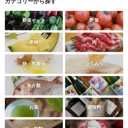
カテゴリーから探す
野菜セット
野菜
果物
肉
卵・乳製品
はちみつ
魚介類
お酒
お茶
調味料