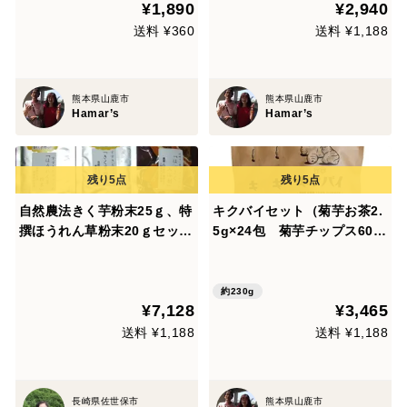
¥1,890
¥2,940
送料 ¥360
送料 ¥1,188
熊本県山鹿市
熊本県山鹿市
Hamar’s
Hamar’s
自然農法きく芋粉末25ｇ、特
キクバイセット（菊芋お茶2.
撰ほうれん草粉末20ｇセッ
5g×24包 菊芋チップス60g
ト。特典：10,000円以上ご購
菊芋パウダー100g）／発
入の方自然農法の物プレゼン
送不可（北海道・沖縄）
ト有り。最高に安全。
約230g
¥7,128
¥3,465
送料 ¥1,188
送料 ¥1,188
長崎県佐世保市
熊本県山鹿市