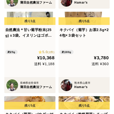
薄田自然農法ファーム
Hamar’s
自然農法＊甘い菊芋粉末(25
キクバイ（菊芋）お茶2.5g×2
g)ｘ3袋。イヌリンはゴボウ
4包×３袋セット
より多いですよ。特典：10,0
00円以上ご購入の方自然農法
5.0
の物プレゼント。とても美味
(2件)
約25g
約180g
¥10,368
¥3,780
しくて栄養が豊富ですよ。最
高に安全
送料 ¥1,188
送料 ¥360
長崎県佐世保市
熊本県山鹿市
薄田自然農法ファーム
Hamar’s