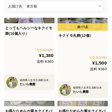
お届け先
とってもヘルシーなキクイモ
餅(10個入り）
キクイモ丸餅(12個）
5.0
(26件)
¥1,380
5.0
(25件)
送料 ¥360
¥1,500
送料 ¥360
福岡県八女市立花町白木
たいら農園
福岡県八女市立花町白木
たいら農園
お得ななめらか紫キクイモパ
お得ななめらか紫キクイモパ