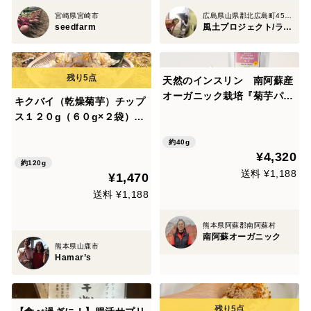
宮崎県宮崎市
広島県山県郡北広島町459-1
seedfarm
風土プロジェクト/ライフデザインマンボ
天然のインスリン 南阿蘇産
オーガニック栽培『菊芋パウ
キクバイ（乾燥菊芋）チップ
ダー』40ｇ×５ｐ
ス１２０g（６０g×２袋）／
(北海道・沖縄への発送不可)
約40g
¥4,320
約120g
送料 ¥1,188
¥1,470
送料 ¥1,188
熊本県阿蘇郡南阿蘇村
南阿蘇オーガニック
熊本県山鹿市
Hamar’s