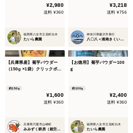
¥2,980
¥3,218
送料 ¥360
送料 ¥756
福岡県八女市立花町白木
神奈川県藤沢市善行
たいら農園
八〇八＜湘南きくいも専門店＞
【兵庫県産】菊芋パウダー
【お徳用】菊芋パウダー100
（150g ×1袋）クリックポス
ｇ
トにて発送
約150g
約100g
¥1,600
¥2,400
送料 ¥360
送料 ¥360
兵庫県宍粟市山崎町
福岡県八女市立花町白木
みみずく耕房（就労継続支援B型）
たいら農園