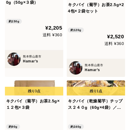
0g（50g×３袋）
キクバイ（菊芋）お茶2.5g×2
4包×２袋セット
約150g
¥2,205
約120g
送料 ¥360
¥2,520
送料 ¥360
熊本県山鹿市
Hamar’s
熊本県山鹿市
Hamar’s
キクバイ（菊芋）お茶2.5g×
キクバイ（乾燥菊芋）チップ
１２包×３袋
ス２４０g（60g×4袋）／発
送不可（北海道・沖縄）
約90g
約240g