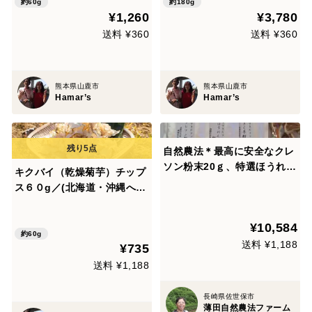
約60g
約180g
¥1,260
¥3,780
送料 ¥360
送料 ¥360
熊本県山鹿市
熊本県山鹿市
Hamar’s
Hamar’s
自然農法＊最高に安全なクレ
ソン粉末20ｇ、特選ほうれん
キクバイ（乾燥菊芋）チップ
草粉末20ｇ、菊芋粉末25ｇ
ス６０g／(北海道・沖縄への
のセット。（特典：自然農法
発送不可)
の物プレゼント）これだけ安
¥10,584
全な野菜の粉末は、０％に近
約60g
いのでは！！
送料 ¥1,188
¥735
送料 ¥1,188
長崎県佐世保市
薄田自然農法ファーム