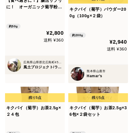
【食べ過ぎに！】腸活サプリ
に！ オーガニック菊芋粉
キクバイ（菊芋）パウダー20
（50g）×３袋セット
0g（100g×２袋）
約50g
¥2,800
約200g
送料 ¥360
¥2,940
送料 ¥360
広島県山県郡北広島町459-1
風土プロジェクト/ライフデザインマンボ
熊本県山鹿市
Hamar’s
キクバイ（菊芋）お茶2.5g×
キクバイ（菊芋）お茶2.5g×3
２４包
6包×２袋セット