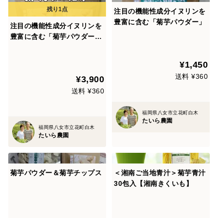
注目の機能性成分イヌリンを
豊富に含む「菊芋パウダー」
注目の機能性成分イヌリンを
豊富に含む「菊芋パウダー４
個セット」
¥1,450
送料 ¥360
¥3,900
送料 ¥360
福岡県八女市立花町白木
たいら農園
福岡県八女市立花町白木
たいら農園
菊芋パウダー＆菊芋チップス
＜湘南ご当地青汁＞菊芋青汁
30包入【湘南きくいも】