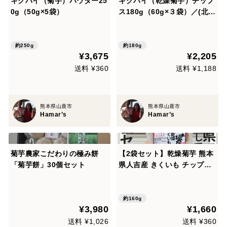
キクバイ（菊芋）パウダー25
キクバイ（乾燥菊芋）チップ
0g（50g×5袋）
ス180g（60g×３袋）／(北海
道・沖縄への発送不可)
約250g
約180g
¥3,675
¥2,205
送料 ¥360
送料 ¥1,188
熊本県山鹿市
熊本県山鹿市
Hamar’s
Hamar’s
菊芋農家こだわりの極み餅
【2袋セット】乾燥菊芋 熊本
「菊芋餅」30個セット
県人吉産 きくいも チップ・
茶 (80g x 2袋) こだわりの自
家焙煎
約160g
¥3,980
¥1,660
送料 ¥1,026
送料 ¥360