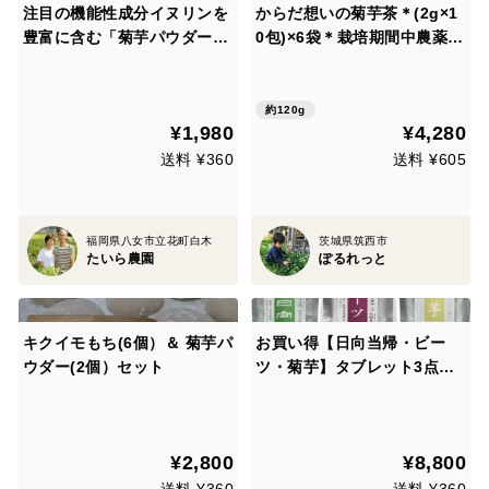
注目の機能性成分イヌリンを
からだ想いの菊芋茶＊(2g×1
豊富に含む「菊芋パウダー２
0包)×6袋＊栽培期間中農薬•
個セット」
化学肥料不使用
約120g
¥1,980
¥4,280
送料 ¥360
送料 ¥605
福岡県八女市立花町白木
茨城県筑西市
たいら農園
ぽるれっと
キクイモもち(6個）＆ 菊芋パ
お買い得【日向当帰・ビー
ウダー(2個）セット
ツ・菊芋】タブレット3点セ
ット
¥2,800
¥8,800