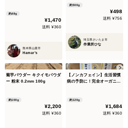
約500g
¥498
約48g
送料 ¥756
¥1,470
送料 ¥360
埼玉県さいたま市
作業所ひな
熊本県山鹿市
Hamar’s
菊芋パウダー キクイモパウダ
【ノンカフェイン】生活習慣
ー 粉末 0.2mm 100g
病の予防に！完全オーガニッ
ク 菊芋麦茶 5g×12包入り
２袋セット
約100g
約120g
¥2,200
¥1,684
送料 ¥360
送料 ¥360