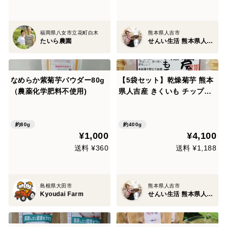
福岡県八女市立花町白木
熊本県人吉市
たいら農園
せんい生活 熊本県人吉市
なめらか紫菊芋パウダー80g
【5袋セット】乾燥菊芋 熊本
（農薬化学肥料不使用)
県人吉産 きくいも チップ・
茶 (80g x 5袋) こだわりの自
家焙煎
約80g
約400g
¥1,000
¥4,100
送料 ¥360
送料 ¥1,188
島根県大田市
熊本県人吉市
Kyoudai Farm
せんい生活 熊本県人吉市