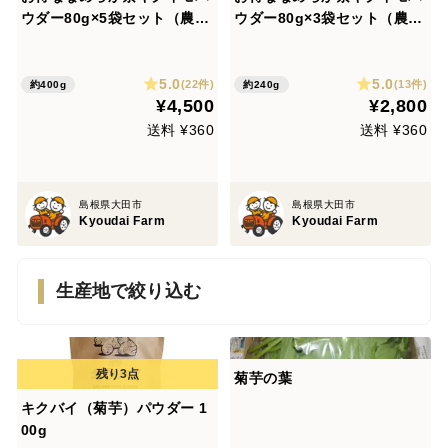
ウダー80g×5袋セット（農薬
ウダー80g×3袋セット（農薬
化学肥料不使用）
化学肥料不使用）
5.0
5.0
(22件)
(13件)
約400g
約240g
¥4,500
¥2,800
送料 ¥360
送料 ¥360
島根県大田市
島根県大田市
Kyoudai Farm
Kyoudai Farm
生産地で絞り込む
菊芋の葉
キクバイ（菊芋）パウダー 1
00g