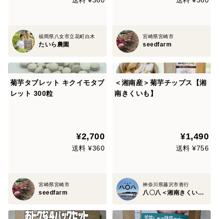
送料 ¥360
送料 ¥360
福岡県八女市立花町白木
宮崎県宮崎市
たいら農園
seedfarm
菊芋タブレット キクイモタブ
＜湘南産＞菊芋チップス【湘
レット 300粒
南きくいも】
¥2,700
¥1,490
送料 ¥360
送料 ¥756
宮崎県宮崎市
神奈川県藤沢市善行
seedfarm
八〇八＜湘南きくいも専門店＞