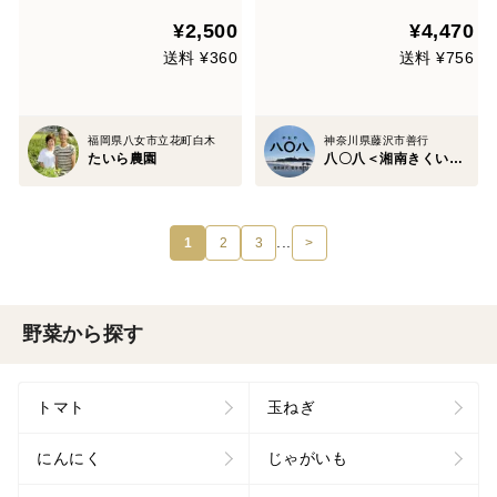
¥2,500
¥4,470
送料 ¥360
送料 ¥756
福岡県八女市立花町白木
神奈川県藤沢市善行
たいら農園
八〇八＜湘南きくいも専門店＞
...
1
2
3
>
野菜から探す
トマト
玉ねぎ
にんにく
じゃがいも