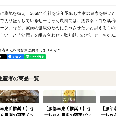
に農地を構え、58歳で会社を定年退職し実家の農家を継いだ
で切り盛りしているせーちゃん農園では、無農薬・自然栽培
ーツ」など、家族の健康のために食べさせたいと思えるもの
しい」と「健康」を組み合わせて取り組むのが、せーちゃん
産者さんをお友達に紹介しませんか？
ト
シェア
生産者の商品一覧
幸應氏推奨！】せ
【服部幸應氏推奨！】せ
【服部
ん農園の菊芋チッ
ーちゃん農園の菊芋パウ
ーちゃ