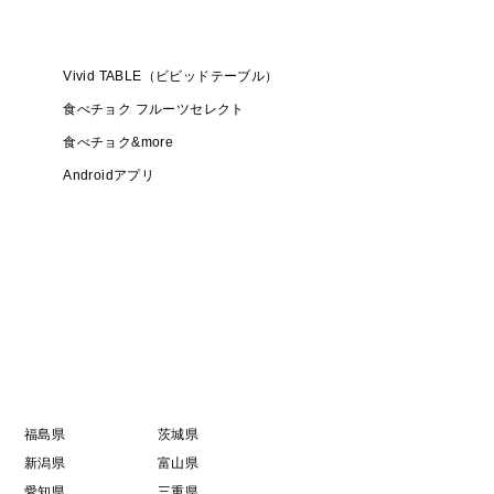
Vivid TABLE（ビビッドテーブル）
食べチョク フルーツセレクト
食べチョク&more
Androidアプリ
福島県
茨城県
新潟県
富山県
愛知県
三重県