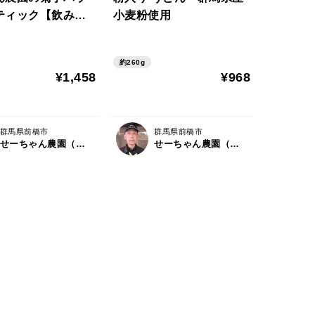
ティック【飲みや
小麦粉使用
ティック加工にし
！菊芋の栄養が手
約260g
れる！】
¥1,458
¥968
群馬県前橋市
群馬県前橋市
せーちゃん農園（石田農園）
せーちゃん農園（石田農園）