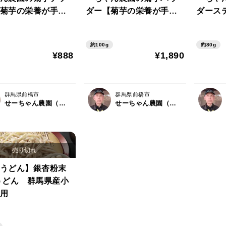
菊芋の栄養が手軽
ダー【菊芋の栄養が手軽
ダース
る】
に摂れる！】
すくス
ました
約100g
約80g
軽に摂
¥888
¥1,890
群馬県前橋市
群馬県前橋市
せーちゃん農園（石田農園）
せーちゃん農園（石田農園）
うどん】銀杏粉末
うどん 群馬県産小
用