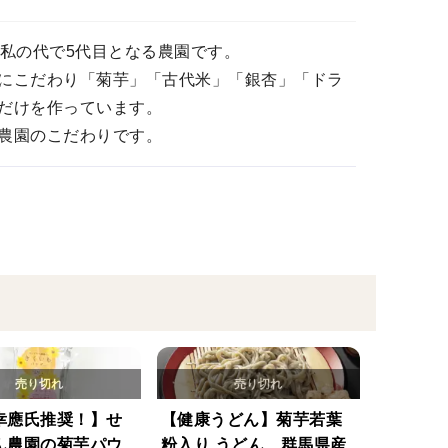
私の代で5代目となる農園です。
にこだわり「菊芋」「古代米」「銀杏」「ドラ
だけを作っています。
農園のこだわりです。
幸應氏推奨！】せ
【健康うどん】菊芋若葉
ん農園の菊芋パウ
粉入り うどん 群馬県産