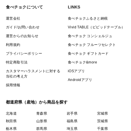
よって驚くほど健康に良い効果がたくさん得られます。
食べチョクについて
LINKS
運営会社
食べチョクふるさと納税
ガイド/お問い合わせ
Vivid TABLE（ビビッドテーブル）
運営からのお知らせ
食べチョク コンシェルジュ
利用規約
食べチョク フルーツセレクト
プライバシーポリシー
食べチョク ギフトカード
特定商取引法
食べチョク&more
カスタマーハラスメントに対する
iOSアプリ
当社の考え方
Androidアプリ
採用情報
都道府県（産地）から商品を探す
北海道
青森県
岩手県
宮城県
秋田県
山形県
福島県
茨城県
栃木県
群馬県
埼玉県
千葉県