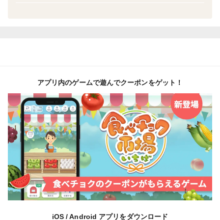
芋」を使った商品を広めたい』、そして、『自分の家族
に食べさせたいと思えるものを作りたい』という思いで
日々、生産を行っています。
【パウダーだから手軽に摂取 】
菊芋の栄養そのままに、もっと手軽に摂取できるように
アプリ内のゲームで遊んでクーポンをゲット！
なりました。
コーヒーやスープにひと匙。飲み物の味を邪魔しない自
然な風味です。
◯ イヌリンが豊富 ◯
菊芋はイヌリンやビタミンを豊富に含み、血糖値や糖尿
病が気になっている方に注目の食材です。
◯ 血糖値上昇抑制と糖尿病予防 ◯
菊芋に含まれる成分の約6割を占めるイヌリンには、血
iOS / Android アプリをダウンロード
液中の血糖値の上昇を抑える働きがあります。継続的な