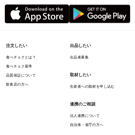
摂取によってインスリンのはたらきが向上し、細胞にブ
ドウ糖が吸収されやすくなり、急な血糖値の上昇がしだ
いに改善され、糖尿病予防や改善が期待できます。
◯ 腸内環境を整える ◯
注文したい
出品したい
イヌリンは、腸内のビフィズス菌などの善玉菌の餌にな
ります。菊芋を食べることで悪玉菌が減少し、腸内環境
食べチョクとは？
出品者募集
が整っていきます。善玉菌が増えると、「便秘解消」や
食べチョク基準
「血液をサラサラに」したり、「アンチエイジング」な
取材したい
品質保証について
どの様々な健康効果が期待できます。
飲食店の方へ
生産者への取材を申し込む
◯ 免疫力向上や多様な健康効果 ◯
連携のご相談
菊芋はイヌリンだけでなく、各種ビタミン類やカリウ
ム、マグネシウム、カルシウム、リン、亜鉛、鉄、銅、
法人連携について
ナトリウム ・葉酸 ・セレンなど非常に多くの成分を含
自治体・省庁の方へ
んでいます。免疫力向上だけでなく、これらの成分に