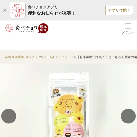
食べチョクアプリ
アプリで開く
便利なお知らせが充実！
メニュー
産地直送通販 食べチョク
加工品
ドライフード
【服部幸應氏推奨！】せーちゃん農園の