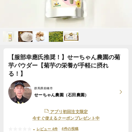
【服部幸應氏推奨！】せーちゃん農園の菊
芋パウダー【菊芋の栄養が手軽に摂れ
る！】
群馬県前橋市
せーちゃん農園（石田農園）
アプリ初回注文限定
今すぐ使えるクーポンプレゼント中
-
4件の投稿
レビュー 4件