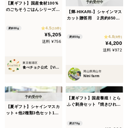
【夏ギフト】国産食材100％
のごちそうごはんシリーズ
【輝-HIKARI-】シャインマス
「Vivid TABLE」4食セット
カット贈答用 ２房約850g
｜華やかな香りと上品な甘み
4.5
(10件)
約800g
の厳選ギフト 熨斗対応可
¥5,205
4.8
【夏ギフト】
(8件)
約850g
送料 ¥756
¥4,200
送料 ¥972
東京都港区
食べチョク公式 【Vivid TABLE】
岡山県岡山市
Nini farm
【夏ギフト】国産養殖！とら
ふぐ刺身セット『焼きひれ／
【夏ギフト】シャインマスカ
特製ポン酢／もみじおろし付
ット＋他2種類3色セット170
き』プレゼント お祝い 誕生
0g以上（3～4房）
日 お歳暮 お中元 自分用 のし
約270g