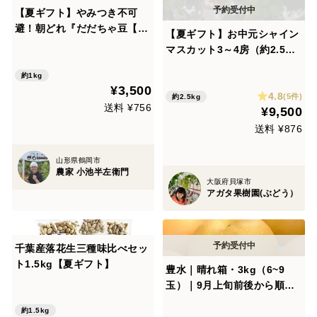
【夏ギフト】やみつき不可
避！朝どれ『だだちゃ豆【早
【夏ギフト】お中元シャイン
生】』500g×2p
マスカット3～4房（約2.5
㎏）
約1kg
¥3,500
4.8
(5件)
約2.5kg
送料 ¥756
¥9,500
送料 ¥876
山形県鶴岡市
農家 小池半左衛門
大阪府貝塚市
アガタ果樹園(ぶどう）
千葉産落花生三種味比べセッ
ト1.5kg【夏ギフト】
豊水｜晴れ箱・3kg（6~9
玉）｜9月上旬前後から順次
発送｜味で選んで贈る梨・ひ
約1.5kg
と口で伝わる味【夏ギフト】