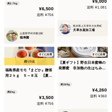
¥9,000
対応
約1.7kg
送料 ¥1,081
¥6,500
送料 ¥756
熊本県上天草市大矢野町
天草水産加工場
山梨県甲州市勝沼町
福寿園
すぐに出荷
すぐに出荷
【夏ギフト】野生日本蜜蜂の
発酵蜜 非加熱の生はちみつ
福島県産モモ『まどか』贈答
1個／110g と花粉蜜1個／50
用２ｋｇ ５～８玉 【夏ギ
gプレゼント🍯 猛暑日が続く
フト】
今だからこそ、自然の恵み
約160g
¥4,260
を。
約2kg
送料 ¥360
¥3,500
送料 ¥756