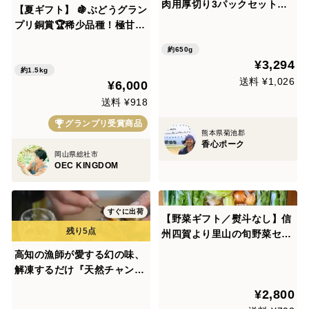
肉用厚切り3パックセット（6
【夏ギフト】 🍇ぶどうグラン
50ｇ） 熨斗対応可
プリ銅賞🏆稀少品種！極甘ク
イーンニーナ粒入りパック30
約650g
0ｇ×5パック(合計1.5kg以上)
¥3,294
約1.5kg
送料 ¥1,026
¥6,000
送料 ¥918
グランプリ受賞商品
熊本県菊池郡
香心ポーク
岡山県総社市
OEC KINGDOM
すぐに出荷
【野菜ギフト／熨斗なし】信
州四賀より里山の旬野菜セッ
ト いろいろ楽しめる 9品目
高知の漁師が愛する幻の味、
【夏ギフト】
解凍するだけ『天然チャンバ
ラ貝』の煮つけ 500g【お中
¥2,800
元】【夏ギフト】