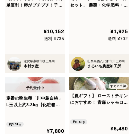
単便利！卵がプチプチ！子持
セット」 農薬・化学肥料・除
あゆの塩焼き（１０尾入）び
草剤不使用 山梨県産小麦粉
わ湖産鮎育成
１００％【夏ギフト】
¥10,152
¥1,925
送料 ¥735
送料 ¥702
滋賀県彦根市後三条町
山梨県西八代郡市川三郷町
木村水産
まるいち農産加工所
すぐに出荷
【夏ギフト】 ローストチキン
定番の晩生種「川中島白桃」
におすすめ！ 青森シャモロッ
L玉以上約3.3kg【化粧箱
ク 中抜き丸鶏 約1.5～2.0kg
入】【クール便】【夏ギフ
（鶏足（もみじ）なし）
ト】
約1.5kg
約3.3kg
¥6,480
¥7,800