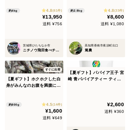
4.8
4.8
(61件)
(33件)
約4kg
約2.8kg
¥13,950
¥8,600
送料 ¥756
送料 ¥1,080
茨城県ひたちなか市
高知県香南市夜須町出口
ニチノウ飛田食べチョク店
篤農
すぐに出荷
【夏ギフト】パパイア王子 宮
【夏ギフト】ホクホクした白
崎 青パパイアティー ティー
身がみんなのお腹を満腹にす
バッグ31個入り 酵素 美容茶
るメヒカリ中800g
青パパイヤ茶 スーパーフード
パパイン酵素 日本産 ポリフ
¥2,600
4.5
ェノール パパイヤ
(14件)
約800g
¥1,600
送料 ¥360
送料 ¥649