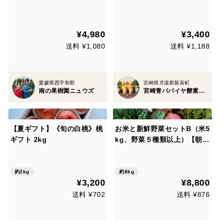
と飲むゼリー(5種15個入)
リークルミとごまを練り込ん
だ米粉パン／宮崎青パパイヤ
ピューレ入り（冷凍・個包
¥4,980
¥3,400
装）
送料 ¥1,080
送料 ¥1,188
愛媛県西宇和郡
宮崎県児湯郡新富町
南の果樹園ニュウズ
宮崎青パパイヤ酵素スムージー by TABETEMAMORU
【夏ギフト】《旬の白桃》桃
お米と新鮮野菜セットB（米5
ギフト 2kg
kg、野菜５種類以上）【朝ど
れ】【夏ギフト】
約2kg
約8kg
¥3,200
¥8,800
送料 ¥702
送料 ¥876