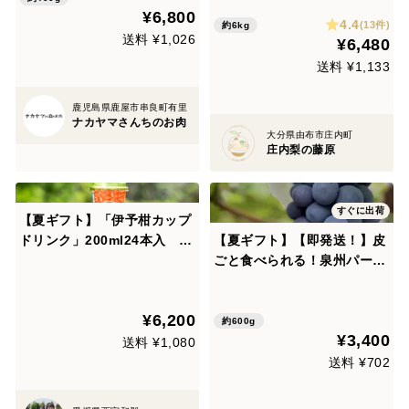
¥6,800
4.4
(13件)
約6kg
送料 ¥1,026
¥6,480
送料 ¥1,133
鹿児島県鹿屋市串良町有里
ナカヤマさんちのお肉
大分県由布市庄内町
庄内梨の藤原
すぐに出荷
【夏ギフト】「伊予柑カップ
ドリンク」200ml24本入
【夏ギフト】【即発送！】皮
（愛媛西宇和産いよかん使
ごと食べられる！泉州パープ
用）
ル厳選1房
¥6,200
約600g
¥3,400
送料 ¥1,080
送料 ¥702