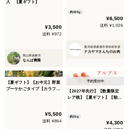
入 【夏ギフト】
の農場からお届け
約400g
¥6,500
送料 ¥1,026
¥3,500
送料 ¥972
鹿児島県鹿屋市串良町有里
ナカヤマさんちのお肉
岡山県倉敷市
なんば農園
【夏ギフト】【お中元】野菜
ブーケかごタイプ【カラフル
【2027年先行】【数量限定
なミニ野菜】【お誕生日】
レア桃】【夏ギフト】【朝ど
【開店祝】【周年祝】【お供
れ】アルプス美人｜南アルプ
え】
ス生まれの気品あふれる希少
¥5,500
桃 約2kg 約4~7玉
約2kg
送料 ¥864
¥4,300