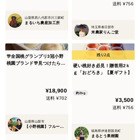
送料 ¥756
山梨県西八代郡市川三郷町
まるいち農産加工所
埼玉県春日部市
米農家りんご堂
🎊全国桃グランプリ3冠小野
桃園ブランド🎊見つけたら超
硬い桃好き必見！贈答用2ｋ
ラッキー甘甘燦々🍑一流レス
ｇ「おどろき」【夏ギフト】
トラン御用達約2キロ大容量
パッケージ【朝どれ】【夏ギ
¥18,900
フト】8月予約
約2kg
送料 ¥702
¥3,500
送料 ¥756
山梨県山梨市
【小野桃園】フルーツ王国山梨ブランド
福島県伊達郡国見町
まるとう果樹園