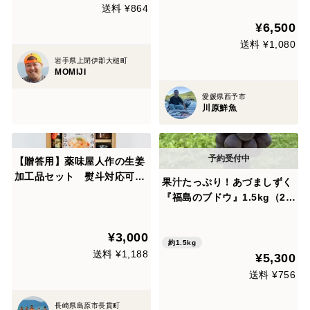
送料 ¥864
¥6,500
送料 ¥1,080
岩手県上閉伊郡大槌町
MOMIJI
愛媛県西予市
川原鮮魚
【贈答用】薬味屋人作の生姜
加工品セット 熨斗対応可
果汁たっぷり！あづましずく
【夏ギフト】
『福島のブドウ』1.5kg（2〜
4房）【贈答用】【夏ギフ
ト】
¥3,000
約1.5kg
送料 ¥1,188
¥5,300
送料 ¥756
長崎県島原市長貫町