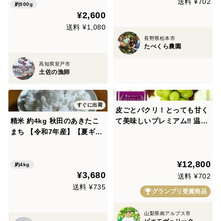
送料 ¥702
約500g
¥2,600
送料 ¥1,080
長野県松本市
たべくら農園
高知県室戸市
土佐の漁師
すぐに出荷
皮ごとパクリ！とっても甘く
精米 約4kg 秋田のあきたこ
て美味しいプレミアム‼ 温室
まち 【令和7年産】【夏ギフ
栽培シャインマスカット (2.0
ト】
㎏以上 3～5房) お中元・ギ
フト・贈り物用に【夏ギフ
¥12,800
ト】【贈答品】【特秀品】
約4kg
¥3,680
【秀品】
送料 ¥702
送料 ¥735
グランプリ受賞商品
山梨県南アルプス市