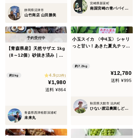
宮崎県新富町
南国宮崎の青パパイヤ専門店 パパイア王子
静岡県沼津市
山竹商店 山田勝美
小玉スイカ 〈中4玉〉シャリ
っと甘い！あきた夏丸チッチ
【青森県産】天然サザエ 1kg
ェ！【夏ギフト】
（8～12個）砂抜き済み｜壺
焼き・お刺身・BBQに！【夏
約7.2kg
ギフト】などにも！
¥12,780
4.9
(22件)
約1kg
送料 ¥995
¥1,980
送料 ¥864
秋田県大館市 比内町
ひない渡辺農園しどけ村
青森県西津軽郡深浦町
未来丸