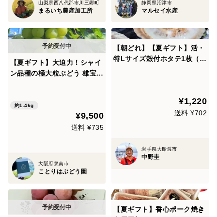
山梨県西八代郡市川三郷町
静岡県沼津市
まるいち農産加工所
マルセイ水産
【朝どれ】【夏ギフト】活・
特Lサイズ殻付ホタテ1枚（殻
【夏ギフト】大迫力！シャイ
長12cm以上）｜岩手県三陸
ン品種の極大粒ぶどう 雄宝2
産
房入
¥1,220
約1.4kg
送料 ¥702
¥9,500
送料 ¥735
岩手県大船渡市
中野圭
大阪府泉南市
ことりはぶどう園
【夏ギフト】香心ポーク焼き