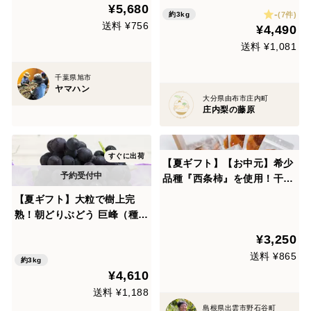
¥5,680
-
【贈答向】
(7件)
約3kg
送料 ¥756
¥4,490
送料 ¥1,081
千葉県旭市
ヤマハン
大分県由布市庄内町
庄内梨の藤原
すぐに出荷
【夏ギフト】【お中元】希少
品種『西条柿』を使用！干し
柿とドライフルーツのセット
【夏ギフト】大粒で樹上完
（干し柿4個とドライフルー
熟！朝どりぶどう 巨峰（種あ
ツ4袋） ＊送料相当分値引き
り）を熊本・吉次園からお届
¥3,250
中＊<のし対応可>
け！【7～9房 3kg】
送料 ¥865
約3kg
¥4,610
送料 ¥1,188
島根県出雲市野石谷町