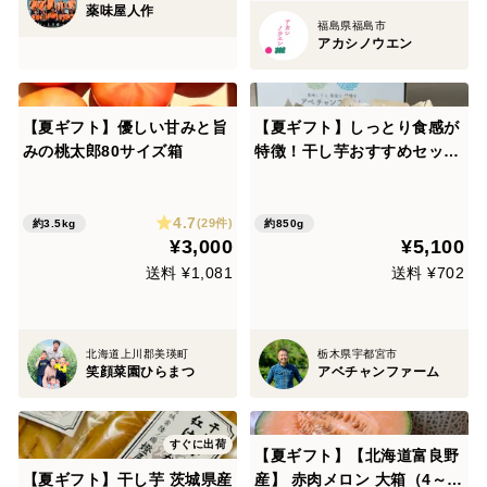
薬味屋人作
福島県福島市
アカシノウエン
【夏ギフト】優しい甘みと旨
【夏ギフト】しっとり食感が
みの桃太郎80サイズ箱
特徴！干し芋おすすめセット
No.1（ 丸干し芋150g×2袋・
平干し芋150g×2袋・冷やし
4.7
焼き芋 約250g×1）紅はるか
(29件)
約3.5kg
約850g
¥3,000
¥5,100
（熨斗対応可）【食べ比べ】
送料 ¥1,081
送料 ¥702
北海道上川郡美瑛町
栃木県宇都宮市
笑顔菜園ひらまつ
アベチャンファーム
すぐに出荷
【夏ギフト】【北海道富良野
【夏ギフト】干し芋 茨城県産
産】 赤肉メロン 大箱（4～6