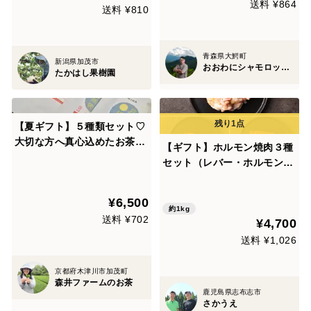
送料 ¥864
送料 ¥810
青森県大鰐町
新潟県加茂市
おおわにシャモロックファーム
たかはし果樹園
【夏ギフト】５種類セット♡
大切な方へ真心込めたお茶を
【ギフト】ホルモン焼肉３種
京都からぜひどうぞ♡笑顔の
セット（レバー・ホルモンミ
毎日を♡すべてお水出しも人
ックス・ハツ）＜自然放牧 黒
気です♡（緑茶・ほうじ茶・
毛和牛＞【夏ギフト】
¥6,500
京紅茶）（農薬・化学肥料・
約1kg
除草剤不使用）【ギフト包
送料 ¥702
¥4,700
装・熨斗希望可能】
送料 ¥1,026
京都府木津川市加茂町
森井ファームのお茶
鹿児島県志布志市
さかうえ