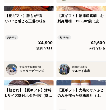
【夏ギフト】誰もが“旨
【夏ギフト】沼津産真鯛 お
い！”と感じる王道の味を突
刺身用柵 130g×2袋（皮引
き詰めた「元気豚 王道トン
き済み）
テキセット 180ｇ×5枚」
【熨斗対応可】
約900g
約260g
¥4,900
¥2,600
送料 ¥756
送料 ¥649
千葉県香取郡多古町
静岡県沼津市
ジェリービーンズ
マルセイ水産
【朝どれ】【夏ギフト】活特
【夏ギフト】完熟のサンふじ
Lサイズ殻付ホタテ4枚（殻長
のみを搾った林檎果汁（１リ
12cm以上）｜岩手県三陸産
ットルビン×６本入り）無添
加（長野県産りんごジュー