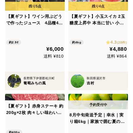
【夏ギフト】ワイン用ぶどう
【夏ギフト】小玉スイカ 2玉
で作ったジュース 4品種4
糖度上昇中 本当に甘い 小玉
本 飲み比べセット 720ml
スイカ 小玉西瓜 秋田県産 夏
✖️4本
丸チッチェ ギフト お中元 夏
4.3
丸 2玉入り 暑中御見舞い 甘
(28件)
約2.9ℓ
約4kg
¥6,000
¥4,880
い チッチェ お中元 ギフトピ
ノガール
送料 ¥810
送料 ¥864
長野県下伊那郡松川町
秋田県湯沢市
葡萄みちの風
吉村
【夏ギフト】赤身ステーキ 約
200g×2枚 肉々しい味わい！
8月中旬発送予定｜幸水｜実
和牛オリンピック日本一の農
り箱6kg｜家族で囲む夏の梨
場からお届け ギフト用・贈答
【夏ギフト】【ご家庭向】
用
約400g