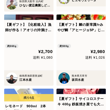
ピエモヴェリータ
秋田県大館市 比内町
ひない渡辺農園しどけ村
【夏ギフト】【化粧箱入】漁
【夏ギフト】鯛の新常識✨み
師が作る！アオリの沖漬けと
やび鯛「アヒージョ5P」じゅ
タコの沖漬けセット
んわりオイルが絶品💕袋を開
けて炒めるだけ🎵
約360g
約500g
¥2,700
¥2,980
送料 ¥1,080
送料 ¥1,026
徳島県海部郡美波町
熊本県天草市
江本水産
坂田水産
【夏ギフト】サイコロステー
キ 400g 鉄板焼き屋でも大絶
レモネード 900ml 2本
賛！和牛オリンピック日本一