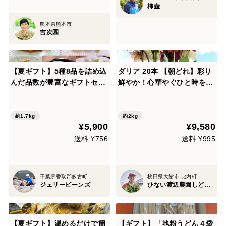
柿壺
熊本県熊本市
吉次園
【夏ギフト】5種8品を詰め込
ダリア 20本 【朝どれ】彩り
んだ品数が豊富なギフトセッ
鮮やか！心華やぐひと時をお
ト！元気豚 スペシャルセット
届けします【夏ギフト】
【熨斗対応可】【お中元】
【714】
約1.7kg
約2kg
¥5,900
¥9,580
送料 ¥756
送料 ¥995
千葉県香取郡多古町
秋田県大館市 比内町
ジェリービーンズ
ひない渡辺農園しどけ村
【夏ギフト】温めるだけで簡
【ギフト】「地粉うどん４袋