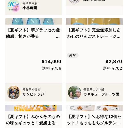
福岡県八女
小林農園
【夏ギフト】芋グラッセの凝
【夏ギフト】完全無添加しあ
縮感、甘さが香る
わせのりんごストレートジュ
本格芋焼酎Sun 72
ース3本(シナノゴールド)長
0㎖ 6本
野県山ノ内町志賀高原麓
約3ℓ
¥14,000
¥2,870
送料 ¥756
送料 ¥702
愛知県小牧市
長野県山ノ内町
サンビレッジ
カネキューフルーツ園
【夏ギフト】みかんそのもの
【夏ギフト】＼お得な12個セ
の味をギュッと！愛媛まるご
ット！もっちもちグルテンフ