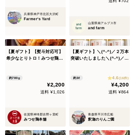
送料 ¥702
兵庫県神戸市北区大沢町
Farmer‘s Yard
山梨県南アルプス市
and farm
【夏ギフト】【熨斗対応可】
【夏ギフト】＼(^-^)／２万本
希少なとりトロ！みつせ鶏ど
突破いたしました＼(^-^)／
ぶ漬から揚げ1箱（24個入
完全無添加✨完熟りんご３品
り）
種ブレンド 「百年の想い 」1
4.6
リットル 3本
(16件)
約780g
約3ℓ
¥2,200
¥4,200
送料 ¥1,026
送料 ¥864
佐賀県神埼郡吉野ヶ里町
青森県平川市広船
みつせ鶏本舗
釈迦のりんご園