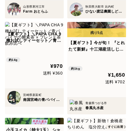
山形県寒河江市
秋田県大館市 比内町
Farm おとらふ
ひない渡辺農園しどけ村
【夏ギフト】＼PAPA CHA 9
種お試しティーセット／青パ
【夏ギフト】今が旬！ 『とれ
パイヤの酵素茶 × ブレンド茶
たて新鮮』十三湖産活しじみ
飲み比べ
（砂抜き済み） 中サイズ50
約14g
0ｇ×2Ｐ
¥970
約1kg
送料 ¥360
¥1,650
送料 ¥702
宮崎県新富町
南国宮崎の青パパイヤ専門店 パパイア王子
青森県つがる市
春風丸水産
すぐに出荷
小玉スイカ〈特大1玉〉 シャ