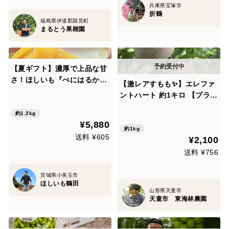
兵庫県宝塚市
折鶴
福島県伊達郡国見町
まるとう果樹園
【夏ギフト】濃厚で上品な甘
さ！ほしいも『べにはるか』
【激レアすもも✨】エレファ
平干し1.2kg(120g×10)
ントハート 約1キロ 【プラ
ム】【夏ギフト】
約1.2kg
¥5,880
約1kg
送料 ¥605
¥2,100
送料 ¥756
茨城県小美玉市
ほしいも鶴田
山形県天童市
天童市 東海林農園