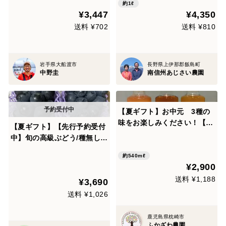
ス）
約1ℓ
¥3,447
¥4,350
送料 ¥702
送料 ¥810
岩手県大船渡市
長野県上伊那郡飯島町
中野圭
南信州あじさい農園
【夏ギフト】お中元 3種の
味をお楽しみください！【グ
【夏ギフト】【先行予約受付
アバ柑橘シロップ・たんかん
中】旬の高級ぶどう/種無し巨
シロップ・梅シロップ】180
峰 2房
ml 箱入り熨斗対応します
約540mℓ
¥2,900
送料 ¥1,188
¥3,690
送料 ¥1,026
鹿児島県枕崎市
ふかざわ農園