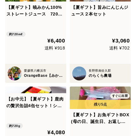
【夏ギフト】暁みかん100%
【夏ギフト】旨みにんじんジ
ストレートジュース 720ml
ュース２本セット
（6本入り）
約720mℓ
¥6,400
¥3,060
送料 ¥918
送料 ¥702
愛媛県八幡浜市
長野県南佐久郡
OrangeBase【みかん・柑橘グランプリ2026受賞園】
のらくら農場
すぐに出荷
【お中元】【夏ギフト】鹿肉
の贅沢缶詰4缶セット！シチ
ュー2缶・キーマカレー2缶
【夏ギフト】お魚ギフトBOX
【ギフトボックス入り】
(母の日、誕生日、お返し、
約720g
などに)
¥4,080