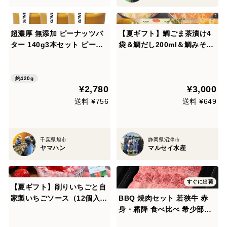
超濃厚 無添加 ピーナッツバ
【夏ギフト】鯛ごま茶漬け4
ター 140g3本セット ピーナ
袋＆鯛だし200ml＆鯛みそ16
ッツペースト 千葉県産100％
0g
使用 無糖 3本セット【夏ギフ
ト】
約420g
¥2,780
¥3,000
送料 ¥756
送料 ¥649
千葉県旭市
静岡県沼津市
ヤマハン
マルセイ水産
すぐに出荷
【夏ギフト】削りいちごと自
家製いちごソース（12個入
BBQ 焼肉セット 若狭牛 赤
り）熨斗付き可
身・霜降 食べ比べ 希少部位
入り 600g （2-3人前） A4 A