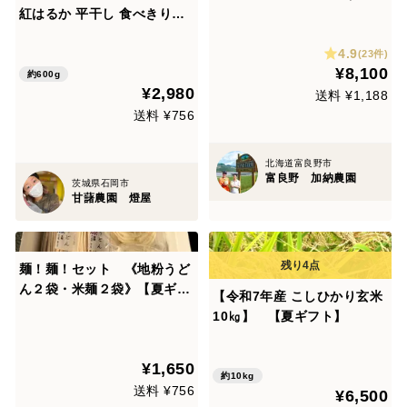
紅はるか 平干し 食べきりサ
玉）ラベンダ付
イズ150ｇ×4 低温熟成保管
4.9
さつまいも‼ 「熨斗・ラッピ
(23件)
¥8,100
ング対応可」
約600g
¥2,980
送料 ¥1,188
送料 ¥756
北海道富良野市
富良野 加納農園
茨城県石岡市
甘藷農園 燈屋
麺！麺！セット 《地粉うど
ん２袋・米麺２袋》【夏ギフ
【令和7年産 こしひかり玄米
ト】
10㎏】 【夏ギフト】
¥1,650
約10kg
送料 ¥756
¥6,500