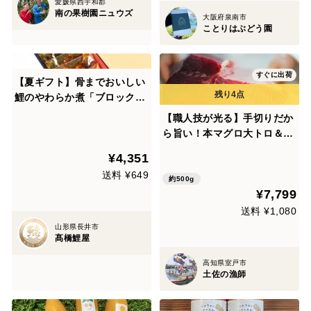
愛媛県西宇和郡
南の果樹園ニュウズ
大阪府泉南市
ことりはぶどう園
すぐに出荷
【夏ギフト】骨までおいしい
鯉のやわらか煮「ブロック
切」100g×5袋入(真空パック/
【職人技が光る】手切りだか
ギフト箱入/短冊のし可能)
ら旨い！本マグロ大トロ＆メ
バチマグロ中赤身【急冷国産
¥4,351
天然生】500g前後食べ比べ
送料 ¥649
セット（100~400g×2～3パ
約500g
¥7,799
ック）【お中元】【夏ギフ
ト】
送料 ¥1,080
山形県長井市
髙橋鯉屋
高知県室戸市
土佐の漁師