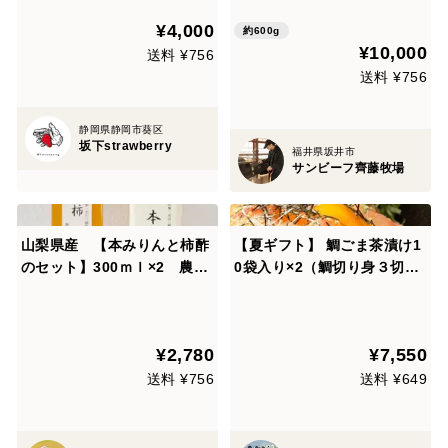
5 黒毛和牛 バーベキュー 焼
¥4,000
肉 食べ比べ セット 【夏ギフ
約600g
¥10,000
ト】
送料 ¥756
送料 ¥756
静岡県静岡市葵区
坂下strawberry
福井県坂井市
サンビーフ齊藤牧場
山梨県産 【本みりんと柿酢
【夏ギフト】 鯛ごま茶漬け1
のセット】300ｍｌ×2 農
0袋入り×2（鯛切り身３切れ/
薬・化学肥料不使用【夏ギフ
１袋）
ト】
¥2,780
¥7,550
送料 ¥756
送料 ¥649