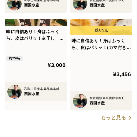
和歌山県東牟婁郡串本町
和歌山県東牟婁郡串本町
西国水産
西国水産
味に自信あり！身はふっく
ら、皮はパリッ！灰干し 真
味に自信あり！身はふっく
鯛 セット 鯛
ら、皮はパリッ！(カマ付き)
灰干し 真鯛 セット 鯛
約250g
【【翌日発送 毎日便 対
¥3,000
応】】
¥3,456
和歌山県東牟婁郡串本町
西国水産
和歌山県東牟婁郡串本町
西国水産
もっと見る