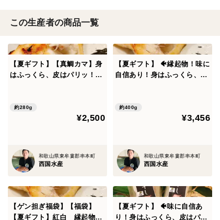
この生産者の商品一覧
【夏ギフト】【真鯛カマ】身
【夏ギフト】 🐠縁起物！味に
はふっくら、皮はパリッ！灰
自信あり！身はふっくら、皮
干し 真鯛カマ 4個セット
はパリッ！(カマ付き) 灰干
し 真鯛セット 鯛
約280g
約400g
¥2,500
¥3,456
和歌山県東牟婁郡串本町
和歌山県東牟婁郡串本町
西国水産
西国水産
【ゲン担ぎ福袋】【福袋】
【夏ギフト】 🐠味に自信あ
【夏ギフト】紅白 縁起物◎
り！身はふっくら、皮はパリ