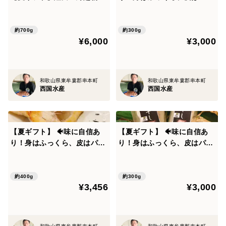
味に自信あり！身はふっく
ッ！灰干し 真鯛 セット 鯛
ら、皮はパリッ！(カマ付き)
灰干し 真鯛
約700g
約300g
¥6,000
¥3,000
和歌山県東牟婁郡串本町
和歌山県東牟婁郡串本町
西国水産
西国水産
【夏ギフト】 🐠味に自信あ
【夏ギフト】 🐠味に自信あ
り！身はふっくら、皮はパリ
り！身はふっくら、皮はパリ
ッ！(カマ付き) 灰干し 真
ッ！灰干し 真鯛 セット 鯛
鯛 セット 鯛
約400g
約300g
¥3,456
¥3,000