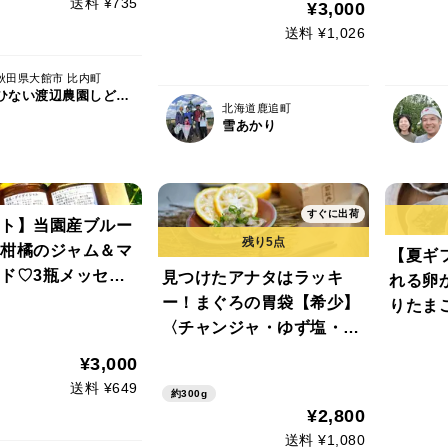
送料 ¥735
¥3,000
送料 ¥1,026
秋田県大館市 比内町
ひない渡辺農園しどけ村
北海道鹿追町
雪あかり
すぐに出荷
ト】当園産ブルー
柑橘のジャム＆マ
【夏ギ
ド♡3瓶メッセー
見つけたアナタはラッキ
れる卵か
フトボックス
ー！まぐろの胃袋【希少】
りたま
〈チャンジャ・ゆず塩・ゆ
甘みを
ず味噌〉100g×3種食べ比
¥3,000
べセット【お中元】【夏ギ
送料 ¥649
約300g
フト】
¥2,800
送料 ¥1,080