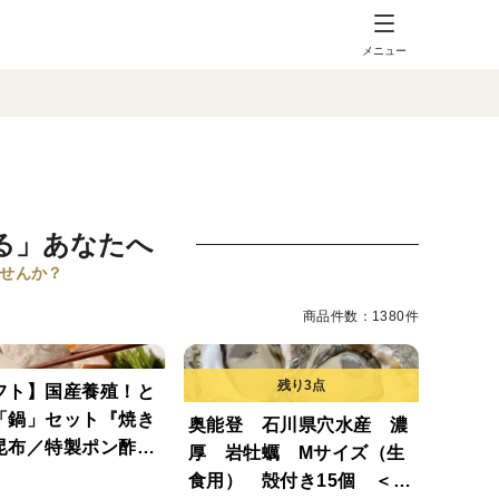
メニュー
る」あなたへ
せんか？
商品件数：1380件
フト】国産養殖！と
「鍋」セット『焼き
奥能登 石川県穴水産 濃
昆布／特製ポン酢／
厚 岩牡蠣 Mサイズ（生
おろし付き』プレゼ
食用） 殻付き15個 ＜25