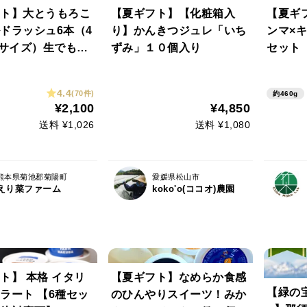
ト】大とうもろこ
【夏ギフト】【化粧箱入
【夏ギ
ドラッシュ6本（4
り】かんきつジュレ「いち
ンマ×キ
のサイズ）生でも食
ずみ」１０個入り
セット
フルーツとうもろ
4.4
(70件)
約460g
¥2,100
¥4,850
送料 ¥1,026
送料 ¥1,080
熊本県菊池郡菊陽町
愛媛県松山市
えり菜ファーム
koko'o(ココオ)農園
ト】 本格 イタリ
【夏ギフト】なめらか食感
【緑の
ラート 【6種セッ
のひんやりスイーツ！みか