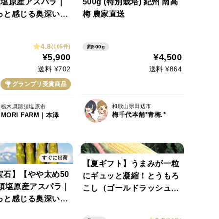
須塩原産アスパラ｜
500g (特別栽培) 紀州 南高
っと感じる奥深い甘
梅 農家直送
Lサイズ｜【朝ど
【夏ギフト】にも✨
4.8
(105件)
約500g
¥5,900
¥4,500
送料 ¥702
送料 ¥864
グランプリ受賞商品
和歌山県田辺市
栃木県那須塩原市
梅千代本舗*青梅.*
MORI FARM｜本澤
すぐに出荷
【夏ギフト】うまみが一粒
宝石】【やや太め50
にギュッと凝縮！とうもろ
那須塩原産アスパラ｜
こし（ゴールドラッシュ大
っと感じる奥深い甘
10本）
Lサイズ｜【朝ど