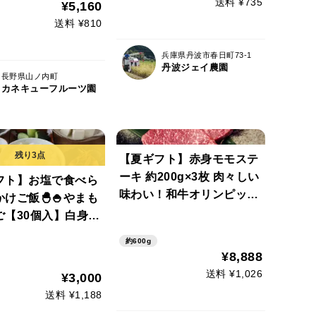
送料 ¥735
¥5,160
送料 ¥810
兵庫県丹波市春日町73-1
丹波ジェイ農園
長野県山ノ内町
カネキューフルーツ園
【夏ギフト】赤身モモステ
ーキ 約200g×3枚 肉々しい
フト】お塩で食べら
味わい！和牛オリンピック
けご飯🐣🍚やまも
日本一の農場からお届け
ご【30個入】白身の
味ってみませんか？
約600g
¥8,888
送料 ¥1,026
¥3,000
送料 ¥1,188