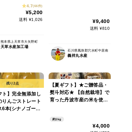
祝い 誕生日 お歳暮
0g以上～350g前後/１個
4.7
(66件)
自分用 のし対応
＞ 【夏ギフト】短冊熨斗
¥5,200
対応可
送料 ¥1,026
¥9,400
送料 ¥810
熊本県上天草市大矢野町
天草水産加工場
石川県鳳珠郡穴水町中居南
義祥丸水産
【夏ギフト】★ご贈答品・
熨斗対応★ 【自然栽培】で
フト】完全無添加し
育った丹波市産の米を使っ
のりんごストレート
たモチモチの米めん（白米
ス6本(シナノゴール
麺・玄米麺）のセット
野県山ノ内町志賀高原
約1kg
¥4,000