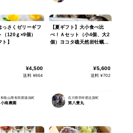
はっさくゼリーギフ
【夏ギフト】大小食べ比
（120ｇ×9個）
べ！Ａセット（小4個、大2
フト】
個）ヨコタ礁天然岩牡蠣
生食用
¥4,500
¥5,600
送料 ¥864
送料 ¥702
和歌山県有田郡湯浅町
石川県羽咋郡志賀町
小南農園
第八豊丸