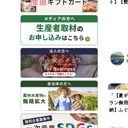
ト】【熨
「【夏ギ
ラン御用
納】ふ
国産最高
ット