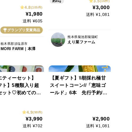
3.5
(16件)
約4kg
【夏ギフト】にも✨
¥3,000
4.8
(105件)
¥1,980
送料 ¥1,081
送料 ¥605
グランプリ受賞商品
熊本県菊池郡菊陽町
えり菜ファーム
栃木県那須塩原市
MORI FARM｜本澤
エティーセット】
【夏ギフト】\\朝採れ極甘
フト】5種類入り超
スイートコーン//「恵味ゴ
セット♡初めての方
ールド」6本 先行予約/20
め【緑茶2種・ほう
26年7月下旬より発送
種・紅茶１種】お水
4.9
(98件)
（農薬・化学肥料・
¥3,990
¥2,900
不使用(備考欄でティ
送料 ¥702
送料 ¥1,081
ク、包装・熨斗等）