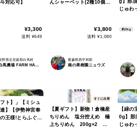
g】那
斗対応可】
んシャーベット(2種10個
じゅわ
入)
み！｜
れ】｜
¥3,300
¥3,800
約2kg
送料 ¥649
送料 ¥1,080
長野県北安曇郡白馬村
愛媛県西宇和郡
白馬農場 FARM HAKUBA
南の果樹園ニュウズ
すぐに出荷
フト】」【ミシュ
【夏ギフト】新物！倉橋産
【緑の
達】【伊勢神宮奉
ちりめん 塩分控えめ 極
0g】
ぐの王様!とらふぐ
上ちりめん 200g×2 じ
じゅわ
級!天草とらふぐセ
ゃこ、上乾しらす
み！｜