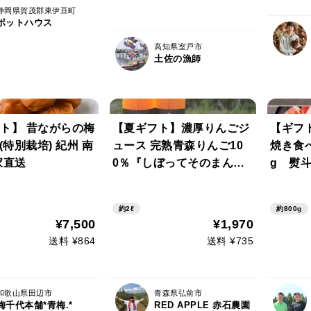
静岡県賀茂郡東伊豆町
ポットハウス
高知県室戸市
土佐の漁師
ト】 昔ながらの梅
【夏ギフト】濃厚りんごジ
【ギフ
g (特別栽培) 紀州 南
ュース 完熟青森りんご10
焼き食べ
家直送
0％『しぼってそのまん
g 熨
ま』（1Ｌ×2本入）
ト】
約2ℓ
約800g
¥7,500
¥1,970
送料 ¥864
送料 ¥735
和歌山県田辺市
青森県弘前市
梅千代本舗*青梅.*
RED APPLE 赤石農園