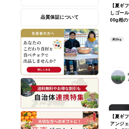
【夏ギフ
しゴール
品質保証について
00g程
べられる
こし
約2kg
【夏ギフ
アンジェ