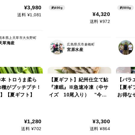
れ】｜
¥3,980
約400g
約500g
¥4,320
送料 ¥1,081
送料 ¥972
熊本県上天草市大矢野町
天草海産
広島県呉市倉橋町
宮原水産
0本 トロうま柔ら
【夏ギフト】紀州仕立て鮎
【バラ
の種がプッチプチ！
『凍眠』※急速冷凍（中サ
【夏ギ
】【夏ギフト】
イズ 10尾入り） “今年
お得な
の鮎も仕上りバッチリ！”
おすす
じ茶2
出し可
¥1,280
¥3,300
除草剤
送料 ¥702
送料 ¥864
ーパッ