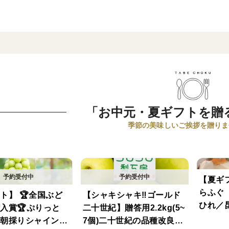
「お中元・夏ギフトを贈
季節の美味しいご挨拶を贈りま
【夏ギ
らふぐ
ト】 🏆全国ぶど
【シャキシャキ‼️ゴールド
ひれ／
入賞🏆ぷりっと
二十世紀】贈答用2.2kg(5~
もみじ
朝採りシャインマ
7個)二十世紀の品種改良種