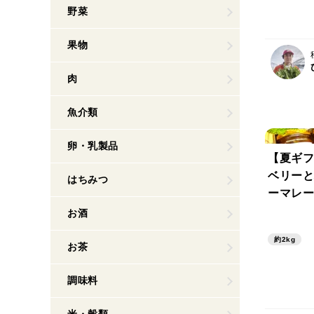
野菜
果物
肉
魚介類
卵・乳製品
【夏ギフ
ベリーと
はちみつ
ーマレー
ジ付きギ
お酒
約2kg
お茶
調味料