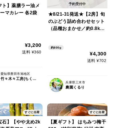
フト】薬膳ラー油メ
ーマカレー 各2袋
★8/21-31発送★【2房】旬
のぶどう詰め合わせセット
（品種おまかせ／約0.8k
g）
¥3,200
約800g
送料 ¥360
¥4,300
送料 ¥702
愛知県豊田市旭地区
竹々木々工房(ちくもくこうぼう）
兵庫県三木市
農園くるり
すぐに出荷
すぐに出荷
宝石】【やや太め2k
【夏ギフト】 はちみつ梅干