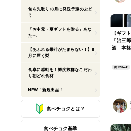
旬を先取り♪8月に発送予定のぶど
う
「お中元・夏ギフトを贈る」あな
【ギフト
たへ
「治三郎」
酒 本格
【あふれる果汁がたまらない！】8
ト】
月に届く梨
約720mℓ
食卓に感動を！鮮度抜群なこだわ
り朝どれ食材
NEW！新規出品！
食べチョクとは？
食べチョク基準