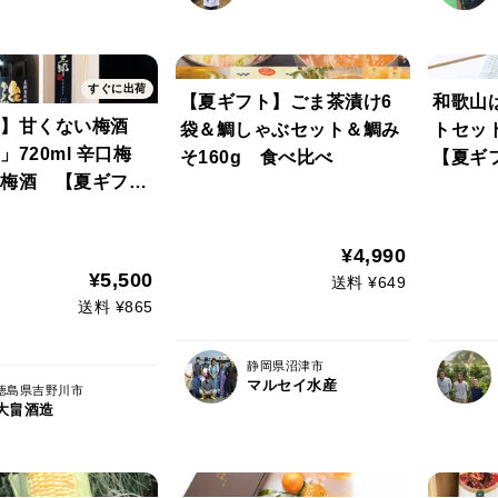
すぐに出荷
【夏ギフト】ごま茶漬け6
和歌山
】甘くない梅酒
袋＆鯛しゃぶセット＆鯛み
トセット
720ml 辛口梅
そ160g 食べ比べ
【夏ギ
梅酒 【夏ギフ
¥4,990
¥5,500
送料 ¥649
送料 ¥865
静岡県沼津市
マルセイ水産
徳島県吉野川市
大畠酒造