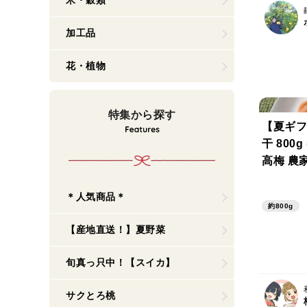
米・穀類
加工品
花・植物
特集から探す
【夏ギフ
干 800
高梅 農
＊人気商品＊
約800g
【産地直送！】夏野菜
旬真っ只中！【スイカ】
サクとろ桃