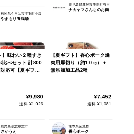
鹿児島県鹿屋市串良町有里
ナカヤマさんちのお肉
福岡県うきは市浮羽町小塩
やまもり養鶏場
ト】味わい２種すき
【夏ギフト】香心ポーク焼
比べセット 計800
肉用厚切り（約1.0㎏）＋
斗対応可【夏ギフ
無添加加工品2種
¥9,980
¥7,452
送料 ¥1,026
送料 ¥1,081
鹿児島県志布志市
熊本県菊池郡
さかうえ
香心ポーク