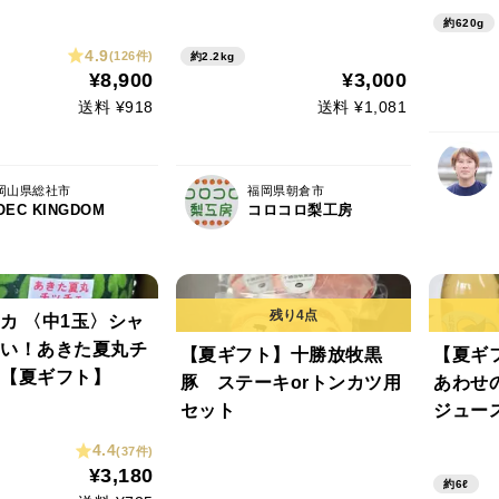
ント お
kg以上(3〜5房)
✨️二十世紀ゆずりの爽やか
約620g
お中元 
・熨斗対応可)8月中
な甘みとシャキシャキジュ
4.9
(126件)
約2.2kg
ーシー💦日持ち良し。8月
¥8,900
¥3,000
下旬からの発送【朝どれ】
送料 ¥918
送料 ¥1,081
【夏ギフト】
岡山県総社市
福岡県朝倉市
OEC KINGDOM
コロコロ梨工房
カ 〈中1玉〉シャ
い！あきた夏丸チ
【夏ギフト】十勝放牧黒
【夏ギ
【夏ギフト】
豚 ステーキorトンカツ用
あわせ
セット
ジュー
ド)長
4.4
(37件)
麓
¥3,180
約6ℓ