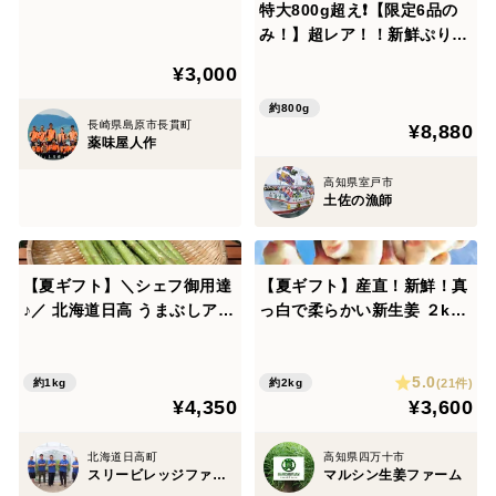
【夏ギフト】
特大800g超え❗️【限定6品の
み！】超レア！！新鮮ぷりぷ
り！幸せの活冷凍伊勢海老
¥3,000
（800g越え1匹）【お中元】
【夏ギフト】
約800g
長崎県島原市長貫町
¥8,880
薬味屋人作
高知県室戸市
土佐の漁師
【夏ギフト】＼シェフ御用達
【夏ギフト】産直！新鮮！真
♪／ 北海道日高 うまぶしアス
っ白で柔らかい新生姜 ２kg
パラ 夏芽 (2Lサイズ1kg)
(大きめ)高知県産
5.0
(21件)
約1kg
約2kg
¥4,350
¥3,600
北海道日高町
高知県四万十市
スリービレッジファーム
マルシン生姜ファーム