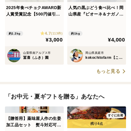
2025年食べチョクAWARD新
人気の黒ぶどう食べ比べ！岡
人賞受賞記念【500円値引
山県産『ピオーネ＆ナガノパ
き】 山梨県産シャインマスカ
ープル』(１㎏・ご家庭用)
ット約1.2kg 【ご家庭用訳
4.7
あり】美味しい食べ方や保存
(113件)
約1.2kg
約1kg
¥3,000
¥4,000
の仕方を同封します!
山梨県南アルプス市
岡山県真庭市
冨喜（ふき）園
kokochitofarm【ここちとふぁーむ】
もっと見る
「お中元・夏ギフトを贈る」あなたへ
すぐに出荷
【贈答用】薬味屋人作の生姜
加工品セット 熨斗対応可