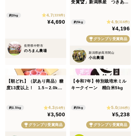
種は何が届くかお楽しみ！白
受賞🏆」新潟県産 つきあか
桃3㎏【夏ギフト】
り 5キロ 白米 令和7年産 お
4.7
米 (62)
(339件)
約3kg
¥4,690
4.9
(316件)
約5kg
¥4,196
グランプリ受賞商品
長野県中野市
のろまん農場
新潟県妙高市関山
小出農場
【朝どれ】（訳あり商品）糖
【令和7年】特別栽培米ミル
度13度以上！ 1.5～2.0kg
キークイーン 精白米5kg
（4-8玉）全国桃グランプリ2
024「やわらかい桃部門」金
4.3
5.0
賞受賞🏆
(54件)
(196件)
約1.5kg
約5kg
¥3,500
¥5,238
グランプリ受賞商品
グランプリ受賞商品