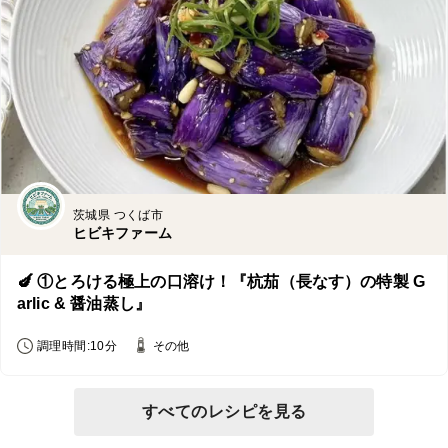
茨城県 つくば市
ヒビキファーム
🍆 ①とろける極上の口溶け！『杭茄（長なす）の特製 G
arlic & 醤油蒸し』
調理時間:10分
その他
すべてのレシピを見る