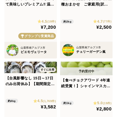
て美味しいプレミアム‼ 温室
種おまかせ ご家庭用(訳あ
栽培シャインマスカット (1.0
り品) 2kg
㎏以上 2房)お中元・ギフト・
4.5
4.7
贈り物用に【夏ギフト】【贈
(18件)
(77件)
約2kg
¥7,200
¥2,500
答品】【秀品】
グランプリ受賞商品
山梨県南アルプス市
山梨県南アルプス市
チェリーガーデン嵐
ピエモヴェリータ
すぐに出荷
【台風影響なし 15日～17日
【食べチョクアワード 4年連
のみ出荷休み】【期間限定1
続受賞！】シャインマスカッ
0％値引き販売中】🦪 生食用
ト粒カットばら たっぷり1
４ｋｇ 殻付き 牡蠣 （28〜55
㎏！ フルーツ王国・岡山県
4.5
粒）牡蛎 殻付き牡蛎 kaki カ
(1,769件)
約4kg
5.0
産
(19件)
約1kg
¥3,582
キ 松島牡蠣屋 BBQに最適🔥
¥2,800
😋生牡蠣