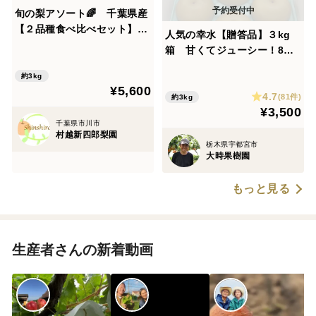
旬の梨アソート🌈 千葉県産
【２品種食べ比べセット】3
人気の幸水【贈答品】３kg
㎏『5玉～8玉入』市川のな
箱 甘くてジューシー！8月
し・フルーツキャップ個装
発送！
約3kg
¥5,600
4.7
(81件)
約3kg
¥3,500
千葉県市川市
村越新四郎梨園
栃木県宇都宮市
大時果樹園
もっと見る
生産者さんの新着動画