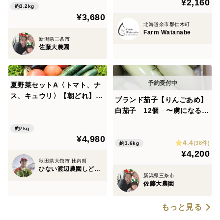
¥2,160
約3.2kg
¥3,680
北海道余市郡仁木町
Farm Watanabe
新潟県三条市
佐藤大農園
夏野菜セットA〈トマト、ナ
ス、キュウリ〉【朝どれ】
ブランド茄子【りんごあめ】
【夏ギフト】
白茄子 12個 〜虜になるほ
どの甘さ〜 ⭐︎日本一の評価⭐︎
約7kg
¥4,980
4.4
(38件)
約3.6kg
¥4,200
秋田県大館市 比内町
ひない渡辺農園しどけ村
新潟県三条市
佐藤大農園
もっと見る