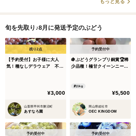
もっと見る
旬を先取り♪8月に発送予定のぶどう
【予約受付】お子様に大人
🍇ぶどうグランプリ銅賞🏆稀
気！種なしデラウェア 不動
少品種！極甘クイーンニーナ
の人気
2房（1kg）【夏ギフト】8月
中旬発送
約1kg
¥3,000
¥5,500
山梨県甲州市勝沼町
岡山県総社市
あすなろ園
OEC KINGDOM