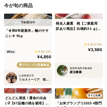
今が旬の商品
桃名人厳選 桃【ご家庭用
訳あり商品】白桃約3ｋｇ(8-
「令和8年産新米」極のササ
12玉）
ニシキ 5kg
4.8
(417件)
¥3,590
4.9
(11件)
約5kg
¥4,850
グランプリ受賞商品
福島県福島市飯坂町
菱沼農園
山形県新庄市
リルストーリア 指村農園
すぐに出荷
どんどん発送！運命の出会
い⁉️【67品種の桃を栽培】品
「お米グランプリ2025 4部門