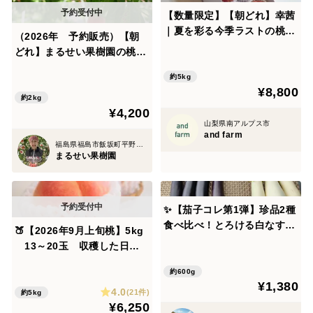
【数量限定】【朝どれ】幸茜
｜夏を彩る今季ラストの桃
（2026年 予約販売）【朝
約5kg・10〜16玉
どれ】まるせい果樹園の桃
【ゆうぞら】約2kg 化粧
約5kg
箱 (5～8玉入り) my1
¥8,800
約2kg
¥4,200
山梨県南アルプス市
and farm
福島県福島市飯坂町平野字森前
まるせい果樹園
✨【茄子コレ第1弾】珍品2種
食べ比べ！とろける白なす×
🍑【2026年9月上旬桃】5kg
極薄皮の黒なすセット約600
13～20玉 収穫した日に
g｜色も食感も違う！食べ比
発送 家庭用 農家直送【朝
べが楽しい！個性豊かな茄子
約600g
どれ】
¥1,380
2種セット｜朝採れ直送｜農
4.0
(21件)
約5kg
薬・化成肥料不使用✨【朝ど
¥6,250