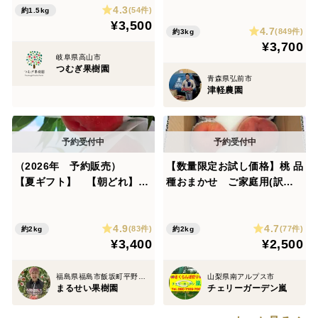
れたて農家直送【朝どれ】
4.3
賞受賞🏆
(54件)
約1.5kg
¥3,500
4.7
(849件)
約3kg
¥3,700
岐阜県高山市
つむぎ果樹園
青森県弘前市
津軽農園
（2026年 予約販売）
【数量限定お試し価格】桃 品
【夏ギフト】 【朝どれ】ま
種おまかせ ご家庭用(訳あ
るせい果樹園の桃『川中島白
り品) 2kg
桃』2㎏箱 (6~11玉入り) m
4.9
4.7
k2
(83件)
(77件)
約2kg
約2kg
¥3,400
¥2,500
福島県福島市飯坂町平野字森前
山梨県南アルプス市
まるせい果樹園
チェリーガーデン嵐