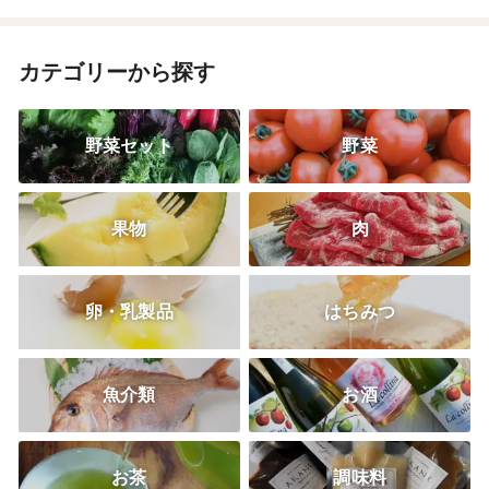
カテゴリーから探す
野菜セット
野菜
果物
肉
卵・乳製品
はちみつ
魚介類
お酒
お茶
調味料