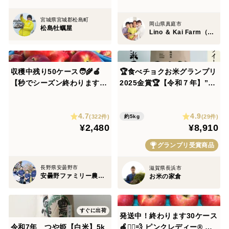
宮城県宮城郡松島町
岡山県真庭市
松島牡蠣屋
Lino ＆ Kai Farm（リノ アンド カイファーム）
収穫中残り50ケース🧑‍🌾🍎
🏆食べチョクお米グランプリ
【秒でシーズン終わります】
2025金賞🏆【令和７年】”農
夏あかり3キロ箱 小玉品種〜
薬も肥料もサヨナラ米” 艶
19玉 商品ID40928 長野県 信
モチ！絶品 ミルキークイーン
4.7
4.9
州 安曇野 リンゴ 幻 幻のリン
５kg（玄米）
(322件)
(29件)
約5kg
¥2,480
¥8,910
ゴ 予約 希少 旬
グランプリ受賞商品
長野県安曇野市
滋賀県長浜市
安曇野ファミリー農産 果物部門4年連続1位&殿堂入り&りんごグランプリ2025最高金賞1位 信州りんご 幻のりんご
お米の家倉
すぐに出荷
発送中！終わります30ケース
令和7年 つや姫【白米】5k
🍎🏃‍♀️💨 ピンクレディー®︎ 家