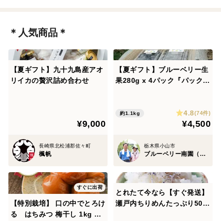
＊人気商品＊
【夏ギフト】九十九島産アオ
【夏ギフト】ブルーベリー生
リイカの贅沢詰め合わせ
果280g x 4パック『パック毎
に品種表示』
4.8
(74件)
約1.1kg
¥9,000
¥4,500
長崎県北松浦郡佐々町
栃木県小山市
楓帆
ブルーベリー南園（みなみえん）
すぐに出荷
とれたて今なら【すぐ発送】
【特別栽培】 口の中でとろけ
瀬戸内ちりめんたっぷり500
る はちみつ 梅干し 1kg 紀
ｇ栄進丸のちりめん【小魚】