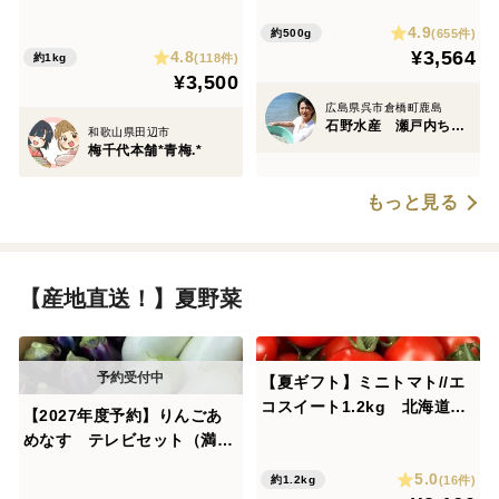
州 南高梅 農家直送
チリメン家庭用がお得！乾燥
4.9
が絶妙賞味期限60日 最短明
(655件)
約500g
¥3,564
4.8
日着1袋～2袋まで
(118件)
約1kg
¥3,500
広島県呉市倉橋町鹿島
石野水産 瀬戸内ちりめん ひじき
和歌山県田辺市
梅千代本舗*青梅.*
もっと見る
【産地直送！】夏野菜
【夏ギフト】ミニトマト//エ
コスイート1.2kg 北海道仁
【2027年度予約】りんごあ
木町産 栽培期間中農薬、化
めなす テレビセット（満天
学肥料不使用、除草剤不使用
☆青空レストラン）
5.0
(16件)
約1.2kg