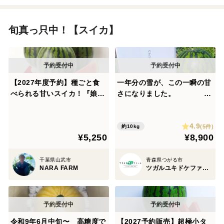
旬真っ只中！【スイカ】
【2027年度予約】種ごと食
一年分の雪が、この一瞬の甘
べられる甘いスイカ！『娘S
さになりました。
UNスイカ』1玉
◆夏ギフト 食べチ
ョク限定100玉予約解禁◆ 黄
4.9
金果肉『金色羅王』 大玉1
(5件)
約10kg
¥5,250
¥8,900
玉 糖度抜群
千葉県山武市
青森県つがる市
NARA FARM
ツガルユキドケファーム
令和9年6月中旬〜 高糖度で
【2027予約販売】超極小タ