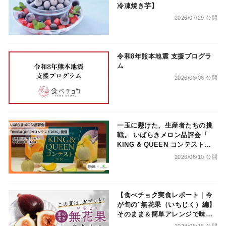
冷凍焼き芋】
2026/07/29 公開
令和8年熊本地震 支援プログラ
ム
2026/08/06 公開
一玉に懸けた、生産者たちの挑
戦。 いばらきメロン品評会「
KING & QUEEN コンテスト
2026」開催
2026/06/10 公開
【食べチョク実食レポート｜今
が旬の"無花果（いちじく）編】
そのまま＆簡単アレンジで味わ
い尽くす！