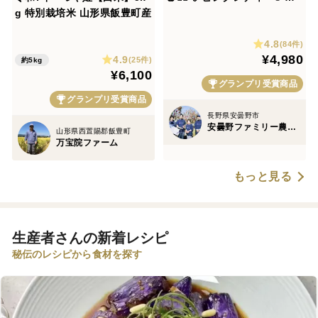
g 特別栽培米 山形県飯豊町産
庭用B品5キロ箱使用 長野県
信州 安曇野 リンゴ 幻 幻のリ
4.8
ンゴ 予約 希少 旬 小キズあり
(84件)
¥4,980
4.9
中玉〜小玉 ID23140
(25件)
約5kg
¥6,100
グランプリ受賞商品
グランプリ受賞商品
長野県安曇野市
安曇野ファミリー農産 果物部門4年連続1位&殿堂入り&りんごグランプリ2025最高金賞1位 信州りんご 幻のりんご
山形県西置賜郡飯豊町
万宝院ファーム
もっと見る
生産者さんの新着レシピ
秘伝のレシピから食材を探す