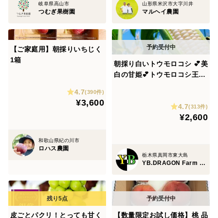
岐阜県高山市
山形県米沢市大字川井
つむぎ果樹園
マルヘイ農園
【ご家庭用】朝採りいちじく
1箱
朝採り白いトウモロコシ 💕美
白の甘姫💕トウモロコシ王子
👑が作ったブランド品⭐️朝採
4.7
(390件)
りたての白くて大きく生でも
¥3,600
4.7
食べれる甘いとうもろこし🌽
(313件)
¥2,600
先着順！売り切れ次第終了‼️
ご予約お早めに🤩夏ギフト🎁
和歌山県紀の川市
ロハス農園
栃木県真岡市東大島
YB.DRAGON Farm 『🌽トウモロコシ王子👑』
皮ごとパクリ！とっても甘く
【数量限定お試し価格】桃 品