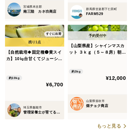
宮城県本吉郡
群馬県甘楽郡下仁田町
南三陸 カネ功商店
FARM529
すぐに出荷
【山梨県産】シャインマスカ
【自然栽培🍀固定種🟡黄スイ
ット ３ｋｇ（５～８房）朝採
カ】10㎏台甘くてジューシー
りを発送 皮ごとOK 種な
な黄色い大玉スイカ（１個）
し
約3kg
¥12,000
約10kg
¥6,700
山梨県笛吹市
畑チョク商店
埼玉県飯能市
管理栄養士が育てる固定種/在来種のお野菜・自然栽培ナチュベジ＊ウィル
もっと見る