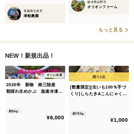
れ】
栃木県佐野市
オリオンファーム
青森県弘前市
津軽農園
もっと見る
NEW！新規出品！
すぐに出荷
2026年 新物 南三陸産
[数量限定][生いも100％手づ
朝採れ生めかぶ 急速冷凍
くり]しらたき&こんにゃく
完全無添加 50g前後×60個
3パック
(便利な小分けで20食分)
約3kg
約750g
¥6,000
¥1,000