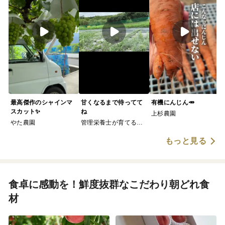
最高傑作のシャインマ
甘くなるまで待ってて
有機にんじん🥕
スカット✨
ね
上杉農園
やた農園
管理栄養士が育てる固
定種/在来種のお野菜・
もっと見る
自然栽培ナチュベジ＊
ウィル
食卓に感動を！鮮度抜群なこだわり朝どれ食
材