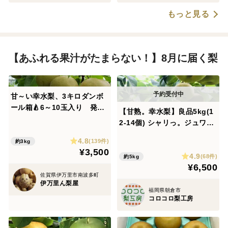
もっと見る
【あふれる果汁がたまらない！】8月に届く梨
甘～い幸水梨、3キロダンボ
ール箱🍐6～10玉入り 発送
【甘熟。幸水梨】良品5kg(1
中
2-14個) シャリっ。ジュワ
っ。まるで梨ジュース。贈答
4.8
(139件)
約3kg
用のひとつ下のランクです
¥3,500
4.9
が、味は贈答用とほとんど変
(68件)
約5kg
¥6,500
わりません。おすそ分けやご
佐賀県伊万里市南波多町
家庭用におすすめ😋【夏ギフ
伊万里ん梨屋
ト】
福岡県朝倉市
コロコロ梨工房