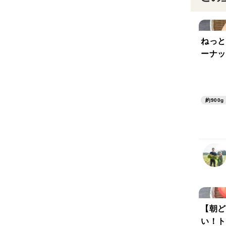
ねっと
ーナッ
約900g
【朝ど
い！トマ