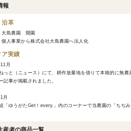
情報
・沿革
年 大島農園 開園
0年 個人事業から株式会社大島農園へ法人化
ィア実績
年11月
ねっと（ニュース）にて、耕作放棄地を借りて本格的に無農
ー記事が掲載されました。
年1月
組「ゆうがたGet！every.」内のコーナーで当農園の「ち
生産者の商品一覧