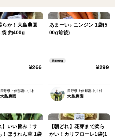
柔らか！大島農園
あまーい♪ ニンジン 1袋(5
袋 約400g
00g前後)
約500g
¥266
¥299
長野県上伊那郡中川村片桐3560-1
長野県上伊那郡中川村片桐3560-1
大島農園
大島農園
れ】いい旨み！サ
【朝どれ】花芽まで柔ら
も！ほうれん草 1袋
かい！カリフローレ1袋(1