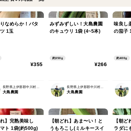
りなめらか！バタ
みずみずしい！大島農園
味良し
ツ 1玉
のキュウリ 1袋 (4~5本)
の茄子 1
約350g
約400g
¥355
¥266
長野県上伊那郡中川村片桐3560-1
長野県上伊那郡中川村片桐3560-1
大島農園
大島農園
れ】完熟美味し
【朝どれ】あま〜い！と
【朝ど
ト 1袋(約500g)
うもろこし(ミルキースイ
ラダに