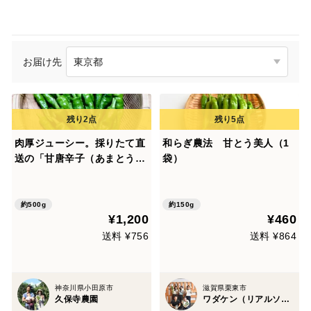
お届け先
肉厚ジューシー。採りたて直
和らぎ農法 甘とう美人（1
送の「甘唐辛子（あまとう美
袋）
人）」（500g)
約500g
約150g
¥1,200
¥460
送料 ¥756
送料 ¥864
神奈川県小田原市
滋賀県栗東市
久保寺農園
ワダケン（リアルソイルハウス）