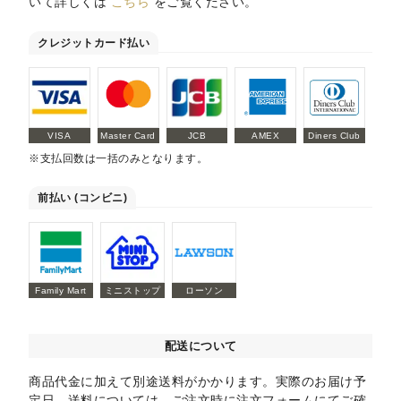
いて詳しくは
こちら
をご覧ください。
クレジットカード払い
VISA
Master Card
JCB
AMEX
Diners Club
※支払回数は一括のみとなります。
前払い (コンビニ)
Family Mart
ミニストップ
ローソン
配送について
商品代金に加えて別途送料がかかります。実際のお届け予
定日、送料については、ご注文時に注文フォームにてご確