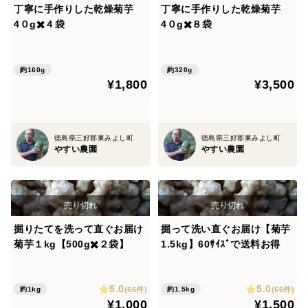
丁寧に手作りした乾燥菊芋
丁寧に手作りした乾燥菊芋
4０g✖️４袋
4０g✖️８袋
約160g
約320g
¥1,800
¥3,500
徳島県三好郡東みよし町
徳島県三好郡東みよし町
やすい農園
やすい農園
掘りたてを洗って直ぐお届け
掘って洗い直ぐお届け【菊芋
菊芋１kg【500g✖️２袋】
1.5kg】60ｻｲｽﾞで送料お得
5.0
5.0
(66件)
(66件)
約1kg
約1.5kg
¥1,000
¥1,500