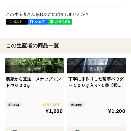
この生産者さんをお友達に紹介しませんか？
ポスト
シェア
この生産者の商品一覧
農家から直送 スナップエン
丁寧に手作りした菊芋パウダ
ドウ６００g
ー１００ｇ入り×１袋【摂り
方付き】
5.0
(27件)
約600g
約100g
¥1,200
¥1,200