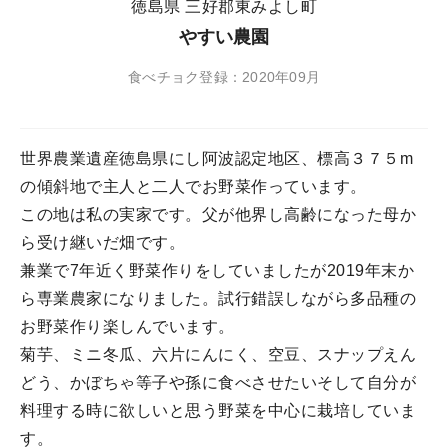
徳島県 三好郡東みよし町
やすい農園
食べチョク登録：2020年09月
世界農業遺産徳島県にし阿波認定地区、標高３７５m
の傾斜地で主人と二人でお野菜作っています。
この地は私の実家です。父が他界し高齢になった母か
ら受け継いだ畑です。
兼業で7年近く野菜作りをしていましたが2019年末か
ら専業農家になりました。試行錯誤しながら多品種の
お野菜作り楽しんでいます。
菊芋、ミニ冬瓜、六片にんにく、空豆、スナップえん
どう、かぼちゃ等子や孫に食べさせたいそして自分が
料理する時に欲しいと思う野菜を中心に栽培していま
す。