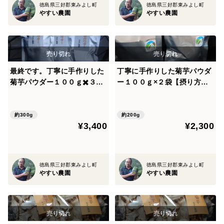
徳島県三好郡東みよし町
徳島県三好郡東みよし町
やすい農園
やすい農園
最終です。丁寧に手作りした
丁寧に手作りした菊芋パウダ
菊芋パウダー１００ｇ✖️３袋
ー１００ｇ×２袋【摂り方付
【摂り方付き】
き】
約300g
約200g
¥3,400
¥2,300
徳島県三好郡東みよし町
徳島県三好郡東みよし町
やすい農園
やすい農園