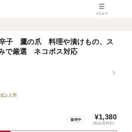
メニュー
唐辛子 鷹の爪 料理や漬けもの、ス
みで厳選 ネコポス対応
ゼント中
¥
1,380
販売中
（税込/送料別）