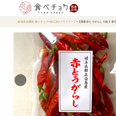
産地直送通販 食べチョク
加工品
ドライフード
【国産赤とうがらし 6袋 】