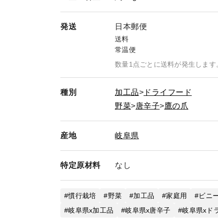
発送
日本郵便
送料
常温便
数量1点ごとに送料が発生します
種別
加工品
ドライフード
野菜
唐辛子
鷹の爪
産地
岐阜県
特定
原材料
なし
慣行栽培
野菜
加工品
家庭用
ビニ
岐阜県x加工品
岐阜県x唐辛子
岐阜県xド