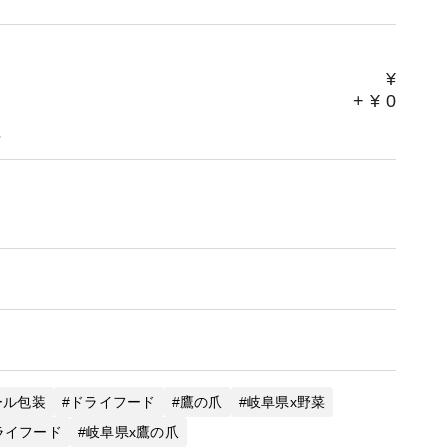
¥
+
¥
0
。
ール包装
ドライフード
鷹の爪
岐阜県x野菜
ライフード
岐阜県x鷹の爪