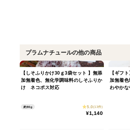
プラムナチュールの他の商品
【しそふりかけ30ｇ3袋セット 】無添
【ギフト
加無着色、無化学調味料のしそふりか
加無着色
け ネコポス対応
わやかな
学調味料
らに干上
5.0
(13件)
約90g
¥1,140