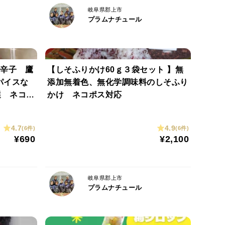
岐阜県郡上市
プラムナチュール
唐辛子 鷹
【しそふりかけ60ｇ３袋セット 】無
パイスな
添加無着色、無化学調味料のしそふり
選 ネコポ
かけ ネコポス対応
4.7
4.9
(6件)
(6件)
¥690
¥2,100
岐阜県郡上市
プラムナチュール