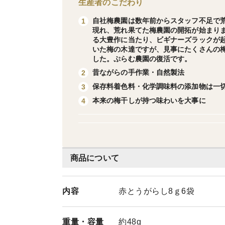
生産者のこだわり
自社梅農園は数年前からスタッフ不足で
1
現れ、荒れ果てた梅農園の開拓が始まりま
る大豊作に当たり、ビギナーズラックが起
いた梅の木達ですが、見事にたくさんの梅
した。ぷらむ農園の復活です。
昔ながらの手作業・自然製法
2
保存料着色料・化学調味料の添加物は一
3
本来の梅干しが持つ味わいを大事に
4
商品について
内容
赤とうがらし8ｇ6袋
重量・
容量
約48g