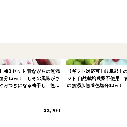
鷹の爪
保存方法など
高温多湿を避け冷暗所で保存
この商品は、メール便となります
】梅Bセット 昔ながらの無添
【ギフト対応可】岐阜郡上
塩分13%！ しその風味がさ
ット 自然栽培農薬不使用！
やみつきになる梅干し 無化
の無添加無着色塩分13%！
のしそふりかけ 梅干しをさ
味がさわやかなやみつきに
げた干梅
¥3,200