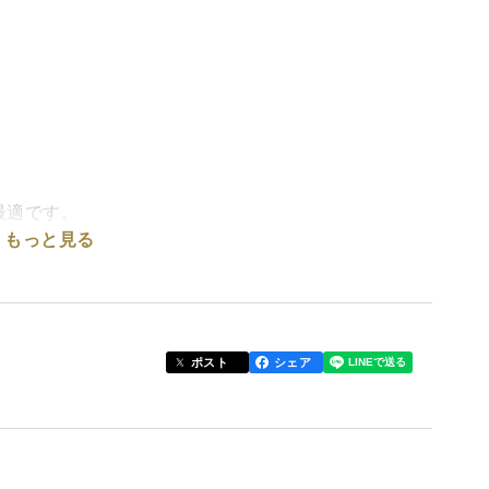
最適です。
もっと見る
香辛料です。
一つ一つ真心込めて収穫し、選別しています。
ポスト
シェア
位置し、春夏秋冬がはっきりしていて、夏は暑く、冬
んでいる自然豊かな恵みで育った作物はとてもおいし