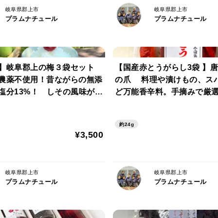
岐阜県郡上市
岐阜県郡上市
プラムナチュール
プラムナチュール
】岐阜郡上の梅３袋セット
【国産赤とうがらし3袋 】
農薬不使用！昔ながらの無添
の爪 料理や漬けもの、ス
塩分13%！ しその風味がさ
ど万能香辛料。手摘みで厳
やみつきになる梅干し
ス対応
約24g
¥3,500
岐阜県郡上市
岐阜県郡上市
プラムナチュール
プラムナチュール