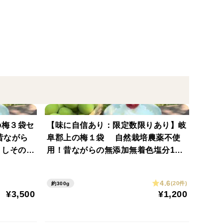
の梅３袋セ
【味に自信あり：限定数限りあり】岐
昔ながら
阜郡上の梅１袋 自然栽培農薬不使
 しその風
用！昔ながらの無添加無着色塩分1
なる梅干し
3%！ しその風味がさわやかなやみ
つきになる梅干し ネコポス対応
4.6
(20件)
約300g
¥3,500
¥1,200