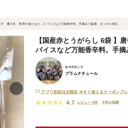
唐辛子 鷹の爪 料理や漬けもの、スパイスなど万能香辛料。手摘みで厳選 ネコポス対応
【国産赤とうがらし 6袋 】
パイスなど万能香辛料。手摘
岐阜県郡上市
プラムナチュール
アプリ初回注文限定
今すぐ使えるクーポンプレ
4.7
6件の投稿
レビュー 5件