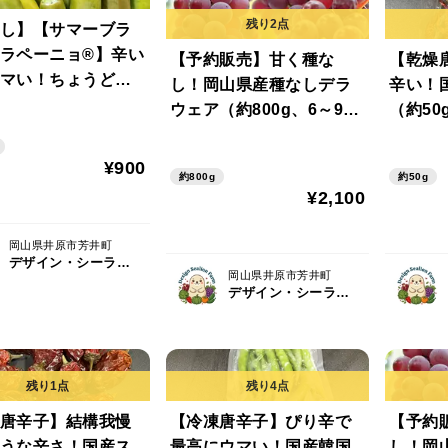
し】【サマーブラ
ラペーニョ®】辛い
【予約販売】甘く種な
【乾燥
マい！ちょうどい
し！岡山県産種なしデラ
辛い！
の国産ハラペーニ
ウェア（約800g、6～9
（約5
量200g）農薬・化
房）【朝どれ】
不使用
不使用
¥900
約800g
約50g
¥2,100
岡山県井原市芳井町
デザイン・シーライオン・ファーム
岡山県井原市芳井町
デザイン・シーライオン・ファーム
唐辛子】結構我慢
【冷凍唐辛子】ぴり辛で
【予約
うな辛さ！国産ス
最高にウマい！国産韓国
し！岡