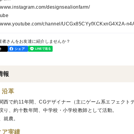
//www.instagram.com/designsealionfarm/
ube
://www.youtube.com/channel/UCGx85CYyfXCKxnG4X2A-n4
産者さんをお友達に紹介しませんか？
ト
シェア
情報
・沿革
関西で約11年間、CGデザイナー（主にゲーム系エフェクト
戻り、約十数年間、中学校・小学校教師として活動。
、就農。
ィア実績