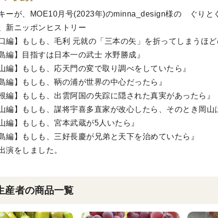
ーが、MOE10月号(2023年)のminna_design様の 
、新ニッポンヒストリー
口編】もしも、毛利 元就の「三本の矢」を折ってしまうほど
島編】目指すは日本一の武士 水野勝成』
山編】もしも、応天門の変で取り調べをしていたら』
島編】もしも、鞆の浦が世界の中心だったら』
根編】もしも、出雲阿国の失踪に隠された真実があったら』
山編】もしも、謀将宇喜多直家が改心したら、そのとき岡山
山編】もしも、宮本武蔵が5人いたら』
島編】もしも、三好長慶が兄弟と天下を治めていたら』
出演をしました。
生産者の商品一覧