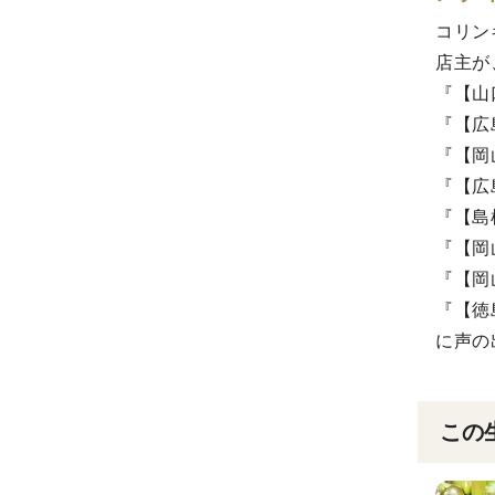
コリンキ
店主が
『【山
『【広
『【岡
『【広
『【島
『【岡
『【岡
『【徳
に声の
この