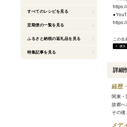
https:
すべてのレシピを見る
●YouT
https
定期便の一覧を見る
ふるさと納税の返礼品を見る
この生
ポス
特集記事を見る
詳細
経歴
関東・
故郷へ
その後
メデ