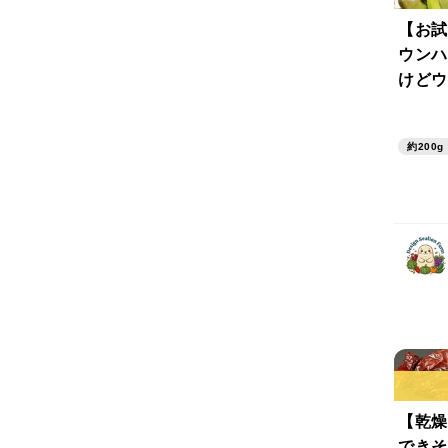
【お試
ウンハ
けどウ
い辛さ
ョ（総
約200g
学肥料
【乾燥
できそ