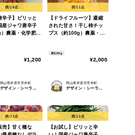
唐辛子】ピリッと
【ドライフルーツ】凝縮
国産ジャワ唐辛子
された甘さ！干し柿チッ
0g）農薬・化学肥料
プス（約100g）農薬・化
学肥料不使用
約100g
¥1,200
¥2,000
岡山県井原市芳井町
岡山県井原市芳井町
デザイン・シーライオン・ファーム
デザイン・シーライオン・ファーム
販売】甘く種な
【お試し】ピリッと辛
山県産種なしデラ
い！国産ジャワ唐辛子