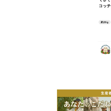
コッチ
（約2
不使
約20g