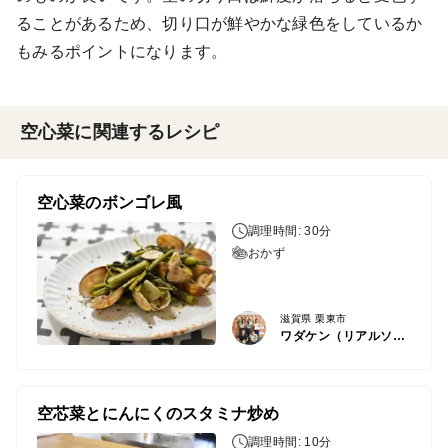
ることがあるため、切り口が鮮やかな緑色をしているか
もみるポイントになります。
空心菜に関連するレシピ
空心菜のボンゴレ風
調理時間: 30分
おかず
滋賀県 栗東市
ワダケン（リアルソイルハウス）
空芯菜とにんにくのスタミナ炒め
調理時間: 10分