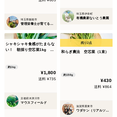
送料 ¥605
埼玉県伊奈町
有機農家ないとう農園
埼玉県飯能市
管理栄養士が育てる固定種/在来種のお野菜・自然栽培ナチュベジ＊ウィル
シャキシャキ食感がたまらな
い！ 朝採り空芯菜1kg 京
和らぎ農法 空芯菜（1束）
都府産
約1kg
¥1,800
約150g
送料 ¥735
¥430
送料 ¥864
京都府木津川市
マウスフィールド
滋賀県栗東市
ワダケン（リアルソイルハウス）