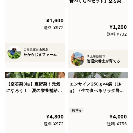
食べくらべセット】空芯菜50
0g・ツルムラサキ600g
¥1,600
¥1,200
送料 ¥972
送料 ¥702
広島県尾道市因島
たからじまファーム
埼玉県飯能市
管理栄養士が育てる固定種/在来種のお野菜・自然栽培ナチュベジ＊ウィル
【空芯菜3㎏】夏野菜！元気
エンサイ／250ｇ×4袋（1k
になろう！ 夏の栄養補給
g）〈生で食べるサラダ野
に！
菜：大容量パック〉
約1kg
¥4,800
¥4,000
送料 ¥972
送料 ¥756