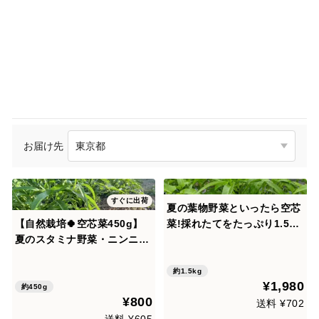
お届け先
すぐに出荷
夏の葉物野菜といったら空芯
【自然栽培🍀空芯菜450g】
菜!採れたてをたっぷり1.5kg
夏のスタミナ野菜・ニンニク
お届け！
＆お肉と相性◎中華炒めがオ
ススメ
約1.5kg
¥1,980
約450g
¥800
送料 ¥702