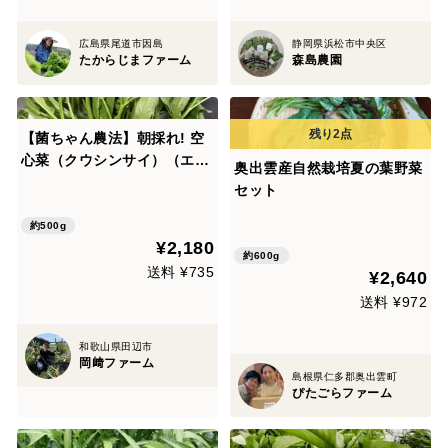
広島県尾道市因島
静岡県浜松市中央区
たからじまファーム
森島農園
【菌ちゃん農法】朝採れ! 空
心菜（クウシンサイ）（エン
奥出雲産自然栽培夏の葉野菜
サイ） 和歌山県産 500g 化
セット
学肥料・動物性肥料・農薬不
使用
約500g
¥2,180
約600g
送料 ¥735
¥2,640
送料 ¥972
和歌山県田辺市
岡﨑ファーム
島根県仁多郡奥出雲町
ぴたごらファーム