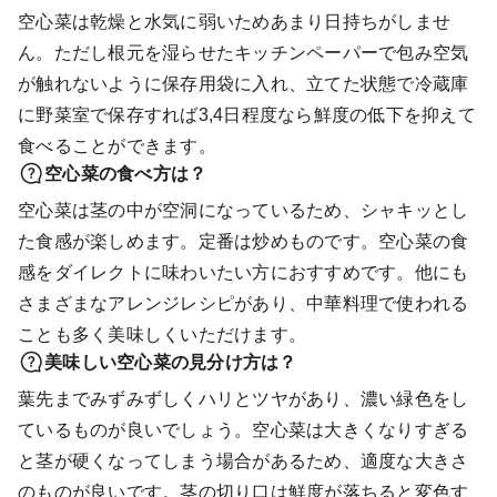
空心菜は乾燥と水気に弱いためあまり日持ちがしませ
ん。ただし根元を湿らせたキッチンペーパーで包み空気
が触れないように保存用袋に入れ、立てた状態で冷蔵庫
に野菜室で保存すれば3,4日程度なら鮮度の低下を抑えて
食べることができます。
空心菜の食べ方は？
空心菜は茎の中が空洞になっているため、シャキッとし
た食感が楽しめます。定番は炒めものです。空心菜の食
感をダイレクトに味わいたい方におすすめです。他にも
さまざまなアレンジレシピがあり、中華料理で使われる
ことも多く美味しくいただけます。
美味しい空心菜の見分け方は？
葉先までみずみずしくハリとツヤがあり、濃い緑色をし
ているものが良いでしょう。空心菜は大きくなりすぎる
と茎が硬くなってしまう場合があるため、適度な大きさ
のものが良いです。茎の切り口は鮮度が落ちると変色す