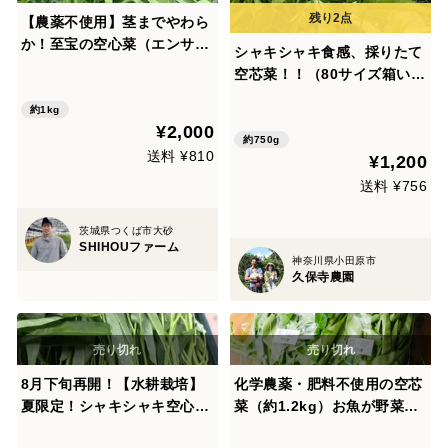
【農薬不使用】茎までやわら
か！至宝の空心菜（エンサ
シャキシャキ食感、採りたて
イ）（1kg）
空芯菜！！（80サイズ箱いっ
ぱい）
約1kg
¥2,000
約750g
送料 ¥810
¥1,200
送料 ¥756
茨城県つくば市大砂
SHIHOUファーム
神奈川県小田原市
久保寺農園
8月下旬再開！【水耕栽培】
化学農薬・肥料不使用の空芯
夏限定！シャキシャキ空心菜
菜（約1.2kg）お魚が野菜を
（エンサイ）500g
育てる「アクアポニックス」