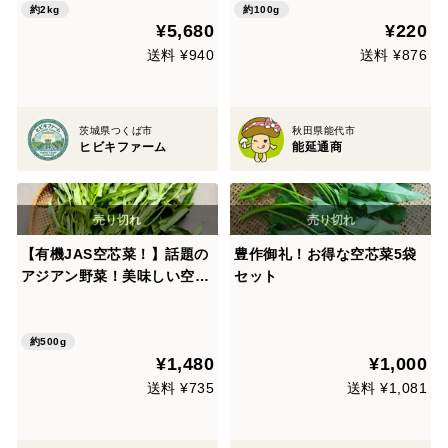
約2kg
約100g
¥5,680
¥220
送料 ¥940
送料 ¥876
茨城県つくば市
秋田県能代市
ヒビキファーム
能延通商
【有機JAS空芯菜！】話題の
豊作御礼！お得な空芯菜5袋
アジアン野菜！美味しい空芯
セット
菜！オーガニックで大満足の
味！【有機空芯菜500g】案
外ぺろりと食べられるサイ
約500g
¥1,480
¥1,000
ズ！和洋中にもよく合いま
す！まとめて1キロまで送料
送料 ¥735
送料 ¥1,081
同額でお得！