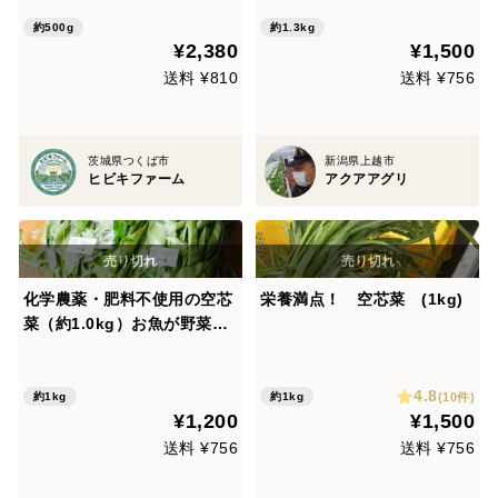
で栽培
約500g
約1.3kg
¥2,380
¥1,500
送料 ¥810
送料 ¥756
茨城県つくば市
新潟県上越市
ヒビキファーム
アクアアグリ
化学農薬・肥料不使用の空芯
栄養満点！ 空芯菜 (1kg)
菜（約1.0kg）お魚が野菜を
育てる「アクアポニックス」
で栽培
4.8
(10件)
約1kg
約1kg
¥1,200
¥1,500
送料 ¥756
送料 ¥756