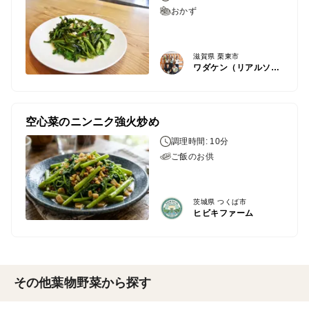
おかず
滋賀県 栗東市
ワダケン（リアルソイルハウス）
空心菜のニンニク強火炒め
調理時間: 10分
ご飯のお供
茨城県 つくば市
ヒビキファーム
その他葉物野菜から探す