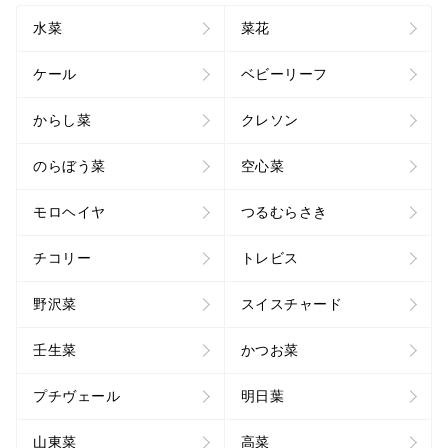
水菜
菜花
ケール
ベビーリーフ
からし菜
クレソン
のらぼう菜
空心菜
モロヘイヤ
つるむらさき
チコリー
トレビス
野沢菜
スイスチャード
壬生菜
かつお菜
プチヴェール
明日葉
山東菜
高菜