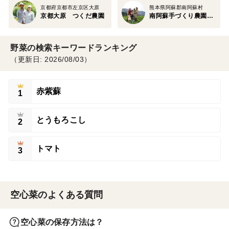
京都府京都市左京区大原
熊本県阿蘇郡南阿蘇村
京都大原 つくだ農園
南阿蘇手づくり農園 菜の風
野菜の検索キーワードランキング
（更新日: 2026/08/03）
赤紫蘇
1
とうもろこし
2
トマト
3
空心菜のよくある質問
空心菜の保存方法は？