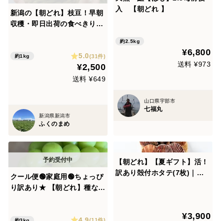
入 【朝どれ 】
新潟の【朝どれ】枝豆！早朝
収穫・即日出荷の食べきりサ
イズ！１Kg
約2.5kg
¥6,800
5.0
(31件)
約1kg
送料 ¥973
¥2,500
送料 ¥649
山口県宇部市
七福丸
新潟県新潟市
ふくのまめ
【朝どれ】【夏ギフト】活！
訳あり殻付ホタテ(7枚)｜サ
クール便🟢家庭用🟢ちょっぴ
イズ不揃い｜岩手県三陸産
り訳あり★ 【朝どれ】種なし
シャインマスカット★【先行
予約！2026年 ★９月上旬〜
¥3,900
4.9
順次発送】約３kg大きさお任
(11件)
約3kg