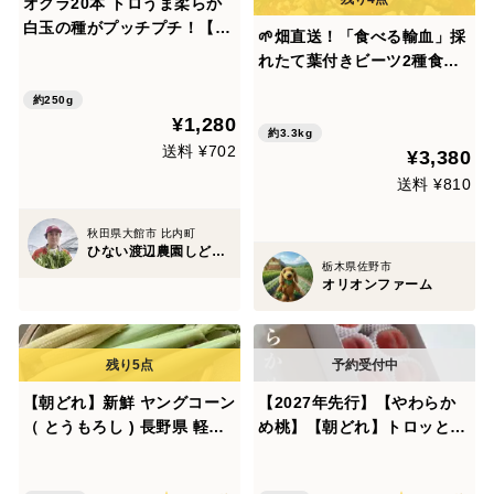
オクラ20本 トロうま柔らか
白玉の種がプッチプチ！【朝
🌱畑直送！「食べる輸血」採
どれ】【夏ギフト】
れたて葉付きビーツ2種食べ
比べセット約3.3kg🌱｜【朝
約250g
どれ】収穫そのままお届け！
¥1,280
畑の鮮度そのまま✨｜農薬・
約3.3kg
送料 ¥702
¥3,380
化成肥料不使用｜✨
送料 ¥810
秋田県大館市 比内町
ひない渡辺農園しどけ村
栃木県佐野市
オリオンファーム
【朝どれ】新鮮 ヤングコーン
【2027年先行】【やわらか
（ とうもろし ) 長野県 軽井
め桃】【朝どれ】トロッとや
沢 産高原野菜
わらかめの桃好き必見！ 約4
kg 約10~16玉