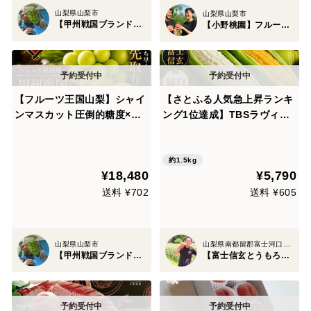
山梨県山梨市
山梨県山梨市
【甲州戦国ブランド】新進気鋭の金子農園
【小野桃園】フルーツ王国山梨ブランド
【フルーツ王国山梨】シャイ
【さとふる人気急上昇ランキ
ンマスカット圧倒的糖度×圧
ング1位達成】TBSラヴィッ
倒的大粒感を誇る甲州戦国ブ
ト！出演話題『黄金×純白の
ランド『ハウスオブシャイ
富士信玄食べ比べセット』約
ン』大容量約2キロ【朝ど
1.5kg☆食のプロも唸るとう
約1.5kg
¥18,480
¥5,790
れ】高級ぶどう家庭用・ギフ
もろこし【お中元ギフト】
トにも喜ばれる旬の味【贈答
【朝どれ】🌽2027年7月中旬
送料 ¥702
送料 ¥605
用】【6月中旬予約】
予約🌽
山梨県山梨市
山梨県南都留郡富士河口湖町
【甲州戦国ブランド】新進気鋭の金子農園
【富士信玄とうもろこし】大澤園