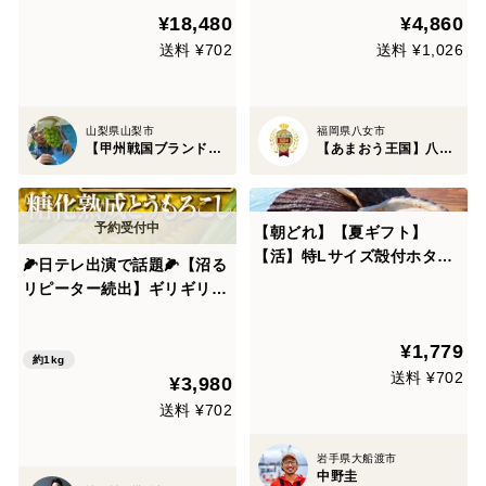
¥18,480
¥4,860
れ】高級ぶどう家庭用・ギフ
旬予約】
トにも喜ばれる葡萄【贈答
送料 ¥702
送料 ¥1,026
用】【6月下旬予約】
山梨県山梨市
福岡県八女市
【甲州戦国ブランド】新進気鋭の金子農園
【あまおう王国】八女津姫ブランド
【朝どれ】【夏ギフト】
【活】特Lサイズ殻付ホタテ2
🌽日テレ出演で話題🌽【沼る
枚（殻長12cm以上）｜岩手
リピーター続出】ギリギリま
県三陸産
で糖化させた超濃厚朝採れと
うもろこし🌽お試し約1kg
¥1,779
【朝どれ】【お中元ギフト】
約1kg
送料 ¥702
¥3,980
【家庭用・贈り物】【7月上
旬予約】
送料 ¥702
岩手県大船渡市
中野圭