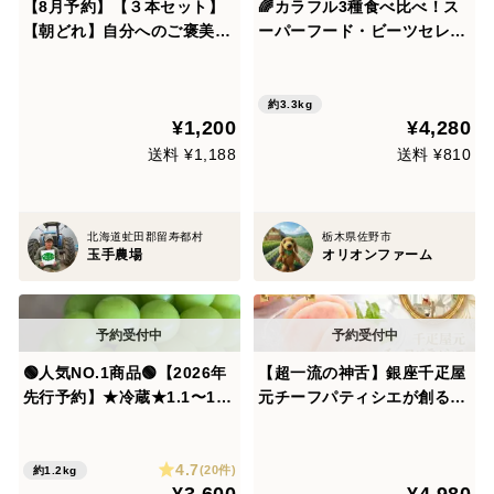
【8月予約】【３本セット】
🌈カラフル3種食べ比べ！ス
【朝どれ】自分へのご褒美に
ーパーフード・ビーツセレク
最高級の一番果トウモロコ
トBOX✨約3.3kg【朝どれ】
シ、生で食べれる「ドルチェ
【土付き直送】🌱｜農薬・化
ドリーム」
成肥料不使用｜✨
約3.3kg
¥1,200
¥4,280
送料 ¥1,188
送料 ¥810
北海道虻田郡留寿都村
栃木県佐野市
玉手農場
オリオンファーム
🟢人気NO.1商品🟢【2026年
【超一流の神舌】銀座千疋屋
先行予約】★冷蔵★1.1〜1.2
元チーフパティシエが創るブ
㎏ 2房★種なしシャインマス
ランド桃🍑お試し特価キャン
カット★【朝どれ】9月上旬
ペーン約1.5kg☆高級もも☆
4.7
より順次発送！生産量日本一
家庭用・贈り物にも最適な贅
(20件)
約1.2kg