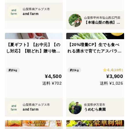
山梨県南アルプス市
and farm
山梨県甲州市塩山西広門田
【本場山梨の熟桃】北井桃園～ぴ～ち姫の桃畑～
【夏ギフト】【お中元】【の
【20%増量CP】生でも食べ
し対応】【朝どれ】贈り物に
れる湧水で育てたアスパラガ
ぴったりの朝どれ桃！約2kg
ス 1kg佐賀県伊万里産 Ｌサ
約5~6玉
イズ【夏ギフト】
4.4
(28件)
約2kg
約1kg
¥4,500
¥3,900
送料 ¥702
送料 ¥1,026
山梨県南アルプス市
佐賀県伊万里市
and farm
うめむら農園