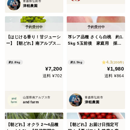
青森県弘前市
津軽農園
【はじける香り！甘ジューシ
🍑レア品種 さくら白桃 約1.
ー】【朝どれ】南アルプス産
5kg 5玉前後 家庭用 採れ
＜大粒大房＞シャインマスカ
たて農家直送【朝どれ】
ット3房
4.3
(200件)
約1.8kg
約1.5kg
¥7,200
¥1,980
送料 ¥702
送料 ¥864
山梨県南アルプス市
青森県弘前市
and farm
津軽農園
【朝どれ】オクラ 2〜4品種
【朝どれ】お届け日指定可