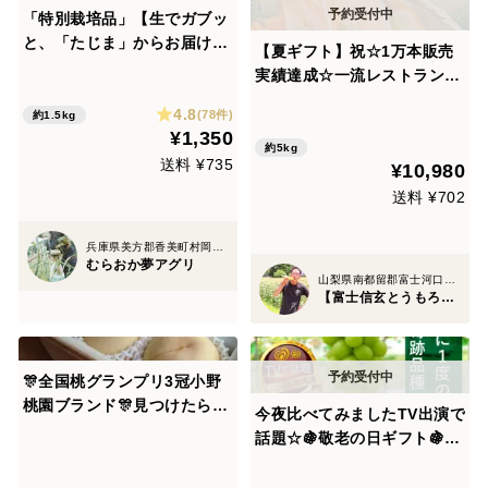
「特別栽培品」【生でガブッ
と、「たじま」からお届け】
【夏ギフト】祝☆1万本販売
朝採れ発送！ 兵庫県香美
実績達成☆一流レストラン御
町産「たじまのピーマン１.５
用達の完熟とうもろこし☆🌽
4.8
ｋｇ」【朝どれ】
(78件)
約1.5kg
お中元ギフト🌽日本最高峰の
¥1,350
糖度を誇る『富士信玄とうも
約5kg
送料 ¥735
¥10,980
ろこし』約5kg【朝どれ】8
月中旬予約
送料 ¥702
兵庫県美方郡香美町村岡区原
むらおか夢アグリ
山梨県南都留郡富士河口湖町
【富士信玄とうもろこし】大澤園
🎊全国桃グランプリ3冠小野
桃園ブランド🎊見つけたら超
今夜比べてみましたTV出演で
ラッキー甘甘燦々🍑一流レス
話題☆🍇敬老の日ギフト🍇樹
トラン御用達約2キロ大容量
上完熟シャイン☆ 【朝どれ】
パッケージ【朝どれ】【夏ギ
市場に一切出回らない高級品