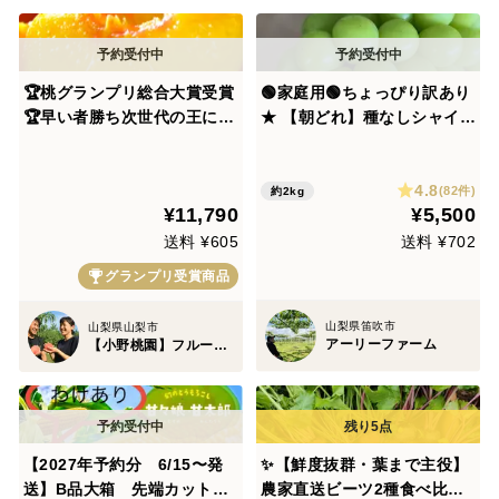
🏆桃グランプリ総合大賞受賞
🟢家庭用🟢ちょっぴり訳あり
🏆早い者勝ち次世代の王に君
★ 【朝どれ】種なしシャイン
臨する市場に0.01％しか流通
マスカット【先行予約！202
していない超希少桃『黎王』
6年 ９月上旬〜順次発送】約
4.8
お試し約1㎏3個入り【夏ギフ
２kg大きさお任せ(３〜６房)
(82件)
約2kg
¥11,790
¥5,500
ト】【朝どれ】圧倒的糖度】
生産量日本一の山梨県産★通
2027年8月中旬予約発送開始
常配送 沖縄県 北海道注文不
送料 ¥605
送料 ¥702
可
グランプリ受賞商品
山梨県笛吹市
山梨県山梨市
アーリーファーム
【小野桃園】フルーツ王国山梨ブランド
【2027年予約分 6/15〜発
✨【鮮度抜群・葉まで主役】
送】B品大箱 先端カット訳
農家直送ビーツ2種食べ比べ