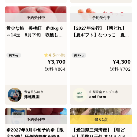
希少な桃 美桃紅 約3kg 8
【2027年先行】【朝どれ】
～14玉 8月下旬 収穫した
【夏ギフト】なつっこ｜夏の
日に発送 家庭用 農家直送
定番サクとろ桃 約2kg 約5~
【朝どれ】
6玉
4.5
(85件)
約3kg
約2kg
¥3,700
¥4,300
送料 ¥864
送料 ¥702
青森県弘前市
山梨県南アルプス市
津軽農園
and farm
🍇2027年9月中旬予約🍇【限
【愛知県三河湾産】【朝ど
定30箱】圧倒的糖度を誇る幻
れ】手彫り天然 真はまぐり