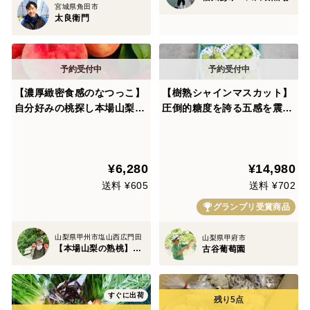
宮城県角田市
太良衛門
【濃厚緻密食感のなつっこ】
【樹熟シャインマスカット】
自分好みの桃探し本場山梨桃
圧倒的糖度を誇る五感を震わ
の品種指定キャぺーン🍑【朝
す『フルーツ王国山梨の大自
どれ】高級もも☆お中元ギフ
然×半世紀培った匠の技』が
トや家庭用・ハイセンスな贈
織りなす高級品🍇お得な大容
¥6,280
¥14,980
り物にぴったり🍑7月中旬予
量約2kg【朝どれ】ぶどう
約🍑
【家庭用・ギフト用】【贈答
送料 ¥605
送料 ¥702
用】8月中旬予約
グランプリ受賞商品
山梨県甲州市塩山西広門田
山梨県甲府市
【本場山梨の熟桃】北井桃園～ぴ～ち姫の桃畑～
古谷葡萄園
すぐに出荷