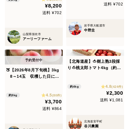
送料 ¥702
¥8,200
せ(4〜８房)★生産量日本一
の山梨県産★冷蔵配送📦
送料 ¥702
岩手県大船渡市
中野圭
山梨県笛吹市
アーリーファーム
【北海道産】🍅樹上熟3段採
り🍅桃太郎トマト4kg（約2
🍑【2026年8月下旬桃】3kg
キロ箱× 2） 〈訳あり品〉
8～14玉 収穫した日に発
【朝どれ】
送 家庭用 農家直送【朝ど
4.8
(424件)
約4kg
れ】
¥2,300
4.5
(80件)
約3kg
送料 ¥1,081
¥3,700
送料 ¥864
北海道安平町
谷川農園