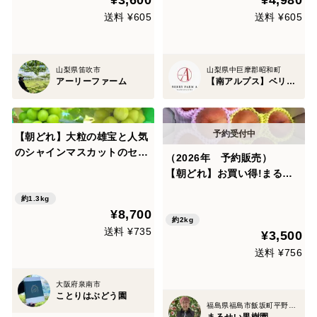
¥3,600
¥4,980
の山梨県産★
沢ギフト【朝どれ】【7月下
旬発送】
送料 ¥605
送料 ¥605
山梨県笛吹市
山梨県中巨摩郡昭和町
アーリーファーム
【南アルプス】ベリーファーム
【朝どれ】大粒の雄宝と人気
のシャインマスカットのセッ
（2026年 予約販売）
ト！
【朝どれ】お買い得!まるせ
い果樹園の桃 黄桃と晩生種
約1.3kg
の詰め合わせ【おまかせ】2k
¥8,700
g(6～11玉入り)自家用 贈答
約2kg
送料 ¥735
¥3,500
用 mix2
送料 ¥756
大阪府泉南市
ことりはぶどう園
福島県福島市飯坂町平野字森前
まるせい果樹園