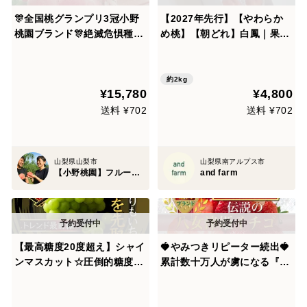
🎊全国桃グランプリ3冠小野
【2027年先行】【やわらか
桃園ブランド🎊絶滅危惧種か
め桃】【朝どれ】白鳳｜果汁
ら復刻した桃好き必見の朝ど
あふれる定番やわらか桃 約2
れ西野白桃🍑一流レストラン
kg 約5~8玉
御用達約2キロ大容量キャン
約2kg
¥15,780
¥4,800
ペーン【朝どれ】【夏ギフ
ト】【7月中旬予約】
送料 ¥702
送料 ¥702
山梨県山梨市
山梨県南アルプス市
【小野桃園】フルーツ王国山梨ブランド
and farm
【最高糖度20度超え】シャイ
🍓やみつきリピーター続出🍓
ンマスカット☆圧倒的糖度×
累計数十万人が虜になる『八
圧倒的大粒感を誇る甲州戦国
女津姫ブランドいちご』お試
ブランド『ハウスオブシャイ
しキャンペーン約250g【冬
ン』大容量約2キロ【朝ど
ギフト】【朝どれ】【2月上