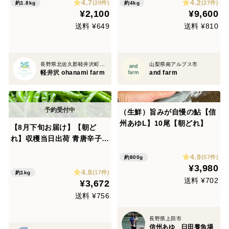
4.7
4.2
(20件)
(27件)
約1.8kg
約4kg
¥2,100
¥9,600
送料 ¥649
送料 ¥810
長野県北佐久郡軽井沢町長倉
山梨県南アルプス市
軽井沢 ohanami farm
and farm
（生鮮）旨みが自慢の鮎【信
州あゆL】10尾【朝どれ】
【8月下旬お届け】【朝ど
れ】収穫当日出荷 青唐辛子
「龍の尾」1kg 栽培期間中農
4.9
(57件)
約800g
薬不使用
¥3,980
4.8
(17件)
約1kg
送料 ¥702
¥3,672
送料 ¥756
長野県上田市
信州あゆ 臼田養魚場