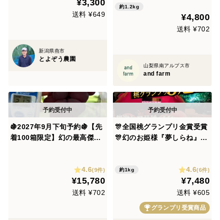
¥3,300
約1.2kg
送料 ¥649
¥4,800
送料 ¥702
新潟県燕市
とよぞう農園
山梨県南アルプス市
and farm
🍇2027年9月下旬予約🍇【先
🎊全国桃グランプリ金賞受賞
着100箱限定】幻の最高傑作
🎊幻のお姫様『夢しらね』🍑
『富士の輝』をお試し特価早
オリジナルハイセンスデザイ
い者勝ちキャンペーン☆お試
ン箱でお届け☆一流レストラ
4.6
4.6
し2～3房【朝どれ】高級ぶど
ン御用達【朝どれ】桃1kgお
(9件)
(6件)
約1kg
¥15,780
¥7,480
う家庭用・ギフトにも喜ばれ
試し特価ももキャンペーン
る旬の味【敬老の日ギフト】
【先着300名】【夏ギフト】
送料 ¥702
送料 ¥605
【7月下旬予約】
グランプリ受賞商品