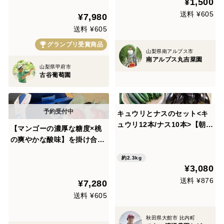
¥1,500
りなす逸品お試し特価約1kg
送料 ¥605
¥7,980
【朝どれ】高級葡萄【家庭
用・ギフト用】🍇8月下旬予
送料 ¥605
約🍇
グランプリ受賞商品
山梨県南アルプス市
南アルプス丸吉菜園
山梨県甲府市
古谷葡萄園
キュウリとナスのセット<キ
ュウリ12本/ナス10本>【朝ど
【マンゴーの濃厚な糖度×桃
れ】【夏ギフト】
の爽やかな酸味】を掛け合わ
せた究極の朝どれ完熟高級マ
約2.3kg
ンゴーネクタリンやみつきリ
¥3,080
ポーター続出中！お試し約1k
送料 ¥876
¥7,280
g3～4個【朝どれ】【家庭
用・贈り物】【8月中旬予
送料 ¥605
約】
秋田県大館市 比内町