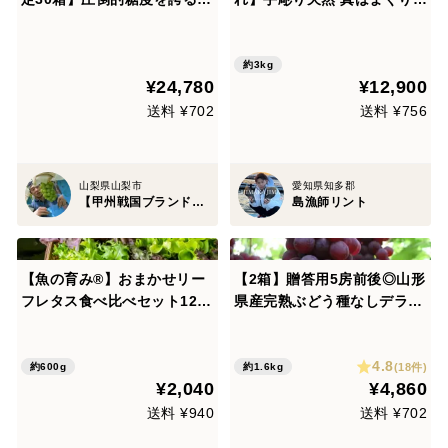
の希少品種『富士の輝』甲州
別格の味活で届く感動 特大1
戦国ブランドの最高傑作【朝
30-160g3Kg お歳暮 鍋，煮
どれ】大房2房ぶどう【贈答
蛤，焼蛤，酒蒸しがオススメ
約3kg
¥24,780
¥12,900
用・家庭用にも】【敬老の日
お歳暮，ギフト，イベント、
ギフト】
BBQにおすすめ！
送料 ¥702
送料 ¥756
山梨県山梨市
愛知県知多郡
【甲州戦国ブランド】新進気鋭の金子農園
島漁師リント
【魚の育み®】おまかせリー
【2箱】贈答用5房前後◎山形
フレタス食べ比べセット12袋
県産完熟ぶどう種なしデラウ
| 農薬･化学肥料不使用でアク
ェア【朝どれ】
アポニックス産のやさしい野
4.8
菜【朝どれ】
(18件)
約600g
約1.6kg
¥2,040
¥4,860
送料 ¥940
送料 ¥702