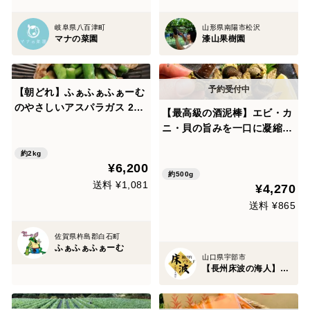
岐阜県八百津町
山形県南陽市松沢
マナの菜園
漆山果樹園
【朝どれ】ふぁふぁふぁーむ
のやさしいアスパラガス 2キ
【最高級の酒泥棒】エビ・カ
ロ【家族にもおすすめ】
ニ・貝の旨みを一口に凝縮し
た食通だけが知る海の高級珍
約2kg
味『天然カメノテ』長州床波
¥6,200
ブランド☆約500g【朝ど
約500g
送料 ¥1,081
¥4,270
れ】【11月予約】
送料 ¥865
佐賀県杵島郡白石町
ふぁふぁふぁーむ
山口県宇部市
【長州床波の海人】瀬戸内ブランド