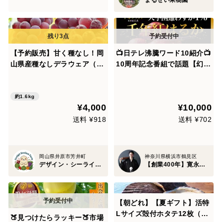
【予約販売】甘く種なし！岡
📺️日テレ沸騰ワード10紹介📺
山県産種なしデラウェア（約
10周年記念番組で話題【幻の
1.6kg、12～18房）【朝ど
千年紅はるか】100本に1本
れ】
蜜化する濃厚さつまいも🍠寛
永鶴見ブランド最高級ランク
約1.6kg
¥4,000
¥10,000
の逸品【朝どれ】【冬ギフ
ト】
送料 ¥918
送料 ¥702
岡山県井原市芳井町
神奈川県横浜市鶴見区
デザイン・シーライオン・ファーム
【創業400年】寛永鶴見園
【朝どれ】【夏ギフト】活特
Lサイズ殻付ホタテ12枚（殻
🍑見つけたらラッキー🍑市場