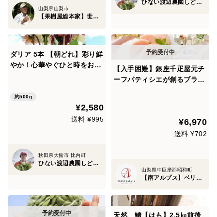
ひない渡辺農園しどけ村
山梨県山梨市
【果樹屋総本家】世界の丹沢ネクタリン
ダリア 5本 【朝どれ】彩り鮮
やか！心華やぐひと時をお届
【入手困難】銀座千疋屋元チ
けします【夏ギフト】
ーフパティシエが創るブラン
ド桃🍑お得な大容量パッケー
約500g
ジ約2kg【朝どれ】高級もも
¥2,580
☆家庭用・贈り物にも最適な
送料 ¥995
¥6,970
贅沢お中元ギフト【7月中旬
発送】
送料 ¥702
秋田県大館市 比内町
ひない渡辺農園しどけ村
山梨県中巨摩郡昭和町
【南アルプス】ベリーファーム
天然 鱧【はも】2.5㎏前後