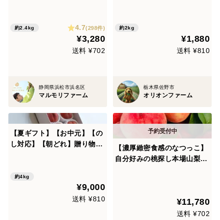
あり『甘々娘（かんかんむす
セット！約2kg（葉付き・訳
め）or 甘太郎（かんたろ
アリ）｜【朝どれ】農薬・化
4.7
う）』7〜10本入り※採れた
学肥料不使用｜彩り豊かな食
(298件)
約2.4kg
約2kg
¥3,280
¥1,880
て続く魔法のシートで全国発
卓に✨
送でも朝どれ鮮度のトウモロ
送料 ¥702
送料 ¥810
コシを！
静岡県浜松市浜名区
栃木県佐野市
マルモリファーム
オリオンファーム
【夏ギフト】【お中元】【の
し対応】【朝どれ】贈り物に
【濃厚緻密食感のなつっこ】
ぴったりの朝どれ桃！約4kg
自分好みの桃探し本場山梨桃
約10~12玉
の品種指定大容量パッケージ
約4kg
【朝どれ】高級もも☆お中元
¥9,000
ギフトや家庭用・ハイセンス
送料 ¥810
¥11,780
な贈り物にぴったり🍑7月中
旬予約🍑
送料 ¥702