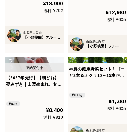
¥18,900
フト】8月予約
種～先着100名様TV出演特価
送料 ¥702
¥12,980
【約1kg(2房)】シャインマス
カット【2026年先行予約】
送料 ¥605
山梨県山梨市
【小野桃園】フルーツ王国山梨ブランド
山梨県山梨市
【小野桃園】フルーツ王国山梨ブランド
🥒夏の健康野菜セット！ゴー
ヤ2本＆オクラ10～15本🌱苦
【2027年先行】【朝どれ】
味とネバとろのスタミナセッ
夢みずき｜山梨生まれ、甘さ
ト｜農薬・化成肥料不使用
あふれる大玉桃 約4kg 約8~
【朝どれ】🥒
約900g
15玉
¥1,380
約4kg
送料 ¥605
¥8,400
送料 ¥810
栃木県佐野市