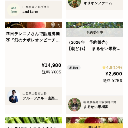
オリオンファーム
山梨県南アルプス市
and farm
🍑日テレニノさんで話題沸騰
🍑『幻のナポレオンピーチ』
（2026年 予約販売）
今回逃すと1年待ちの最高級
【朝どれ】 まるせい果樹園
希少桃！【夏ギフト】硬め×
の梨 幸水 2kg箱 (5～12
甘さの饗宴今までの桃の常識
玉入り) nｋ1
¥14,980
を覆す革命児！シャキ桃約1.
4.8
(10件)
約2kg
5キロ【朝どれ】【贈答用】
送料 ¥605
¥2,600
【8月上旬予約】
送料 ¥756
山梨県山梨市大野
フルーツクルー山梨『雨宮桃園』
福島県福島市飯坂町平野字森前
まるせい果樹園