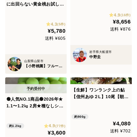
長12cm以上）｜岩手県三陸
に出回らない黄金桃お試し特
産
価キャンペーン約1㎏【敬老
4.9
(16件)
の日ギフト】自分ご褒美に確
¥8,656
4.3
かな糖度レストラン御用達の
(5件)
送料 ¥876
¥5,780
黄金モモ【先着300名限定予
約】【朝どれ】
送料 ¥605
岩手県大船渡市
中野圭
山梨県山梨市
【小野桃園】フルーツ王国山梨ブランド
【生鮮】ワンランク上の鮎
【信州あゆ２L】10尾【朝ど
🟢人気NO.1商品🟢2026年★
れ】
1.1〜1.2㎏ 2房★種なしシャ
インマスカット★ 【朝どれ】
約900g
９月上旬より順次発送！生産
¥4,080
4.9
量日本一の山梨県産★通常配
(77件)
約1.2kg
送料 ¥702
¥3,600
送 沖縄県 北海道注文不可