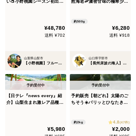
い🍑小野桃園シーズン初出し
然海老🦐濃密甘味の極希少
希少桃☆糖度16度オーバーワ
『足赤エビ』約500g長州床
ンランク上レストラン御用達
波ブランド【朝どれ】【9月
とろりとコクある濃厚糖度
中旬予約】
約500g
¥48,780
¥6,280
【お中元ギフト・贈答用】
【朝どれ】🍑2027年6月下旬
送料 ¥702
送料 ¥918
🍑
山梨県山梨市
山口県宇部市
【小野桃園】フルーツ王国山梨ブランド
【長州床波の海人】瀬戸内ブランド
【日テレ『news every』紹
予約販売【朝どれ】太陽のご
介】山梨生まれ激レア品種🍑
ちそう☀️パリッとひなたきゅ
夢桃香🍑本場山梨の品種指定
うり A品2kg(箱重量込)
キャンペーン🍑カリッと締ま
4.8
った果肉×豊かな甘み✨お試
(47件)
約2kg
¥5,980
¥2,000
し約1㎏【朝どれ】🍑6月下旬
～発送🍑