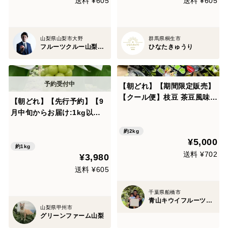
送料 ¥605
送料 ¥605
山梨県山梨市大野
群馬県桐生市
フルーツクルー山梨『雨宮桃園』
ひなたきゅうり
【朝どれ】【期間限定販売】
【クール便】枝豆 茶豆風味
【朝どれ】【先行予約】【9
「陽恵」約2kg 270ｇ×8袋
月中旬からお届け:1kg以
上！】マスカサーティーン 1
約2kg
kg箱
¥5,000
約1kg
送料 ¥702
¥3,980
送料 ¥605
千葉県船橋市
青山キウイフルーツ農園
山梨県甲州市
グリーンファーム山梨