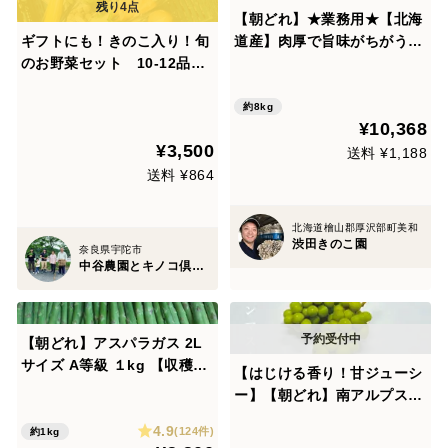
【朝どれ】★業務用★【北海
ギフトにも！きのこ入り！旬
道産】肉厚で旨味がちがう！
のお野菜セット 10-12品目
希少！「えぞまいたけ」バラ
＜農薬、化学肥料不使用＞
（8kg）お友だちとシェア
【朝どれ】
用！
約8kg
¥10,368
¥3,500
送料 ¥1,188
送料 ¥864
北海道檜山郡厚沢部町美和
渋田きのこ園
奈良県宇陀市
中谷農園とキノコ倶楽部
【朝どれ】アスパラガス 2L
サイズ A等級 １kg 【収穫当
【はじける香り！甘ジューシ
日発送】
ー】【朝どれ】南アルプス産
＜大粒大房＞シャインマスカ
4.9
(124件)
約1kg
ット２房