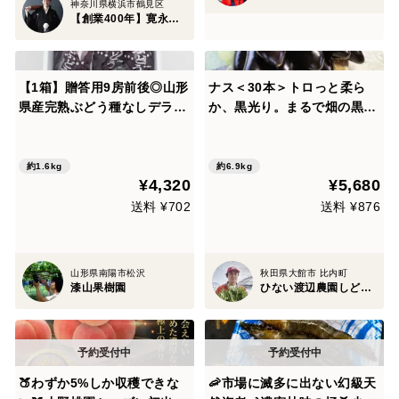
神奈川県横浜市鶴見区
【創業400年】寛永鶴見園
【1箱】贈答用9房前後◎山形
ナス＜30本＞トロっと柔ら
県産完熟ぶどう種なしデラウ
か、黒光り。まるで畑の黒い
ェア【朝どれ】
ダイヤ【朝どれ】【夏ギフ
ト】
約1.6kg
約6.9kg
¥4,320
¥5,680
送料 ¥702
送料 ¥876
山形県南陽市松沢
秋田県大館市 比内町
漆山果樹園
ひない渡辺農園しどけ村
🍑わずか5%しか収穫できな
🦐市場に滅多に出ない幻級天