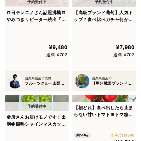
🍑日テレニノさん話題沸騰🍑
【高級ブランド葡萄】人気ト
やみつきリピーター続出『硬
ップ７食べ比べガチャ何が届
甘桃』追熟カスタマイズとい
くかお楽しみ【詰め合わせお
うこれからの新常識【朝ど
試し約1kg2種セット】【朝
れ】シャキ桃☆約2キロ【お
どれ】高級ぶどう家庭用・ギ
¥9,480
¥7,980
中元ギフト】【7月下旬予約
フトにも喜ばれる旬の味【敬
桃】
老の日ギフト】【9月下旬予
送料 ¥702
送料 ¥702
約】
山梨県山梨市大野
山梨県山梨市
フルーツクルー山梨『雨宮桃園』
【甲州戦国ブランド】新進気鋭の金子農園
【朝どれ】食べ出したら止ま
らない甘いトマト※トマ糖※
🍇所さんお届けモノです！出
糖度９度以上※おいしいフル
演🍇樹熟シャインマスカット
ティカ500ｇ
『フルーツ王国山梨の大自然
4.9
(195件)
約500g
×半世紀培った匠の技』が織