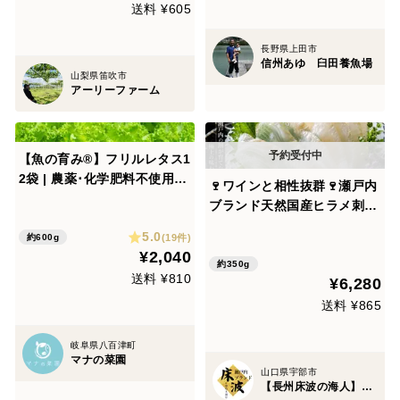
送料 ¥605
長野県上田市
信州あゆ 臼田養魚場
山梨県笛吹市
アーリーファーム
【魚の育み®】フリルレタス1
2袋 | 農薬･化学肥料不使用で
🍷ワインと相性抜群🍷瀬戸内
アクアポニックス産のやさし
ブランド天然国産ヒラメ刺
い野菜【朝どれ】
身・しゃぶしゃぶ用お試し約
5.0
(19件)
約600g
350g【朝どれ】【1月上中旬
¥2,040
予約】
約350g
送料 ¥810
¥6,280
送料 ¥865
岐阜県八百津町
マナの菜園
山口県宇部市
【長州床波の海人】瀬戸内ブランド