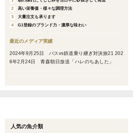
1
高い栄養価・様々な調理方法
2
※冷蔵保存の場合は発送日を含め５日以内にお召し上が
大量注文も承ります
3
りください。砂抜き済みですが、調理前にはよく洗って
G1登録のブランド力・濃厚な味わい
4
からご使用ください。食べきれない分は冷凍保存が可能
です。冷凍すると旨味や栄養が増します。冷凍したしじ
最近のメディア実績
み貝は解凍せずにそのままお料理にお使いください。冷
2024年9月25日 バスvs鉄道乗り継ぎ対決旅21 202
凍保存期間は最大約半年としておりますが、開封後はな
6年2月24日 青森朝日放送「ハレのちあした」
るべくお早めにお召し上がりください。
※春～秋は日曜日、水曜日は漁が休みなので発送できか
ねます。朝にとったしじみを砂抜きして発送しますので
注文時間、曜日によっては発送が少し遅くなることもご
ざいます。ご了承ください。
※当店オリジナル文章・画像の無断転載はご遠慮くださ
人気の魚介類
い