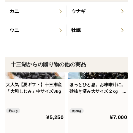
カニ
ウナギ
ウニ
牡蠣
十三湖からの贈り物の他の商品
大人気【夏ギフト】十三湖産
ほっとひと息。お味噌汁に。
「大和しじみ」中サイズ3kg
砂抜き済み大サイズ２kg 十
三湖産「大和しじみ」
約3kg
約2kg
¥5,250
¥7,000