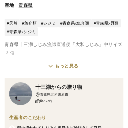
産地
青森県
天然
魚介類
シジミ
青森県x魚介類
青森県x貝類
青森県xシジミ
青森県十三湖しじみ漁師直送便「大和しじみ」中サイズ
２kg
もっと見る
青森県十三湖の大和しじみを、朝どれでそのまま直送価
格でお安くお届けいたします。
丁寧に砂抜きを行った上で出荷させていただきますの
十三湖からの贈り物
で、商品到着後、すぐにお召し上がりいただけます。
青森県五所川原市
6いいね
※しじみ貝の大きさは表記している画像の通りですが、
大きさにバラつきがある場合がございます。時期や貝の
生産者のこだわり
状態によっても異なりますのでご承知おきください。
朝の採れたてしじみを当日中に砂抜きして発送