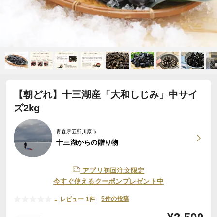
【朝どれ】十三湖産「大和しじみ」中サイ
ズ2kg
青森県五所川原市
十三湖からの贈り物
アプリ初回注文限定
今すぐ使えるクーポンプレゼント中
-
5件の投稿
レビュー 1件