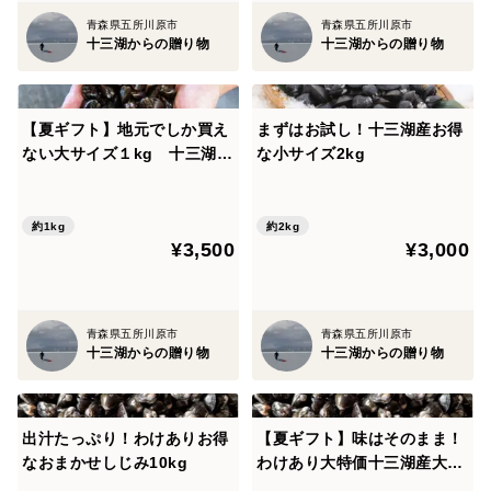
青森県五所川原市
青森県五所川原市
十三湖からの贈り物
十三湖からの贈り物
【夏ギフト】地元でしか買え
まずはお試し！十三湖産お得
ない大サイズ１kg 十三湖産
な小サイズ2kg
「大和しじみ」
約1kg
約2kg
¥3,500
¥3,000
青森県五所川原市
青森県五所川原市
十三湖からの贈り物
十三湖からの贈り物
出汁たっぷり！わけありお得
【夏ギフト】味はそのまま！
なおまかせしじみ10kg
わけあり大特価十三湖産大和
しじみ2kg