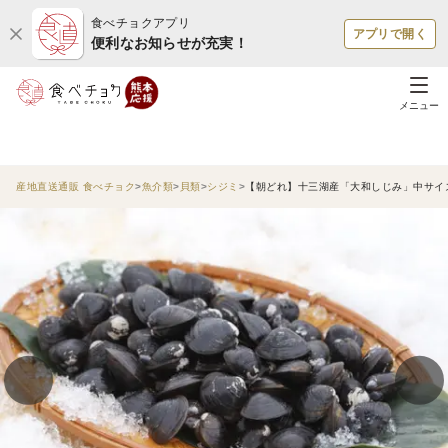
食べチョクアプリ
アプリで開く
便利なお知らせが充実！
メニュー
産地直送通販 食べチョク
魚介類
貝類
シジミ
【朝どれ】十三湖産「大和しじみ」中サイズ