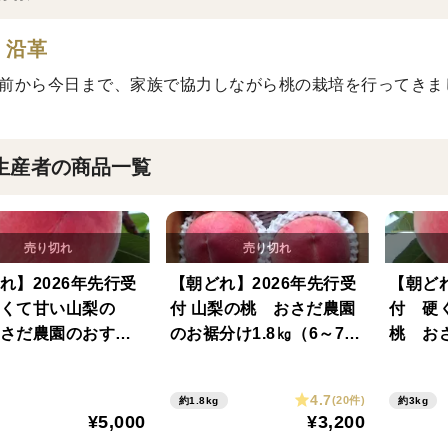
・沿革
年前から今日まで、家族で協力しながら桃の栽培を行ってきま
生産者の商品一覧
れ】2026年先行受
【朝どれ】2026年先行受
【朝どれ
くて甘い山梨の
付 山梨の桃 おさだ農園
付 硬
さだ農園のおすす
のお裾分け1.8㎏（6～7
桃 お
（5～6玉） 喜びを
玉） 夏を味わう『実』
め3㎏
『縁』 7月上旬よ
りの結
4.7
(20件)
約1.8kg
約3kg
発送
り順次
¥5,000
¥3,200