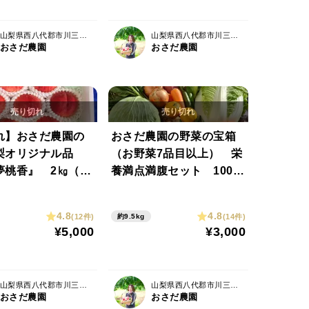
山梨県西八代郡市川三郷町
山梨県西八代郡市川三郷町
おさだ農園
おさだ農園
れ】おさだ農園の
おさだ農園の野菜の宝箱
梨オリジナル品
（お野菜7品目以上） 栄
夢桃香』 2㎏（6
養満点満腹セット 100サ
イズ
4.8
4.8
(12件)
(14件)
約9.5kg
¥5,000
¥3,000
山梨県西八代郡市川三郷町
山梨県西八代郡市川三郷町
おさだ農園
おさだ農園