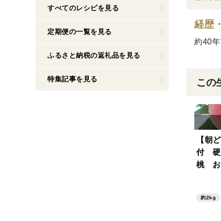
すべてのレシピを見る
経歴
定期便の一覧を見る
約40
ふるさと納税の返礼品を見る
特集記事を見る
この
【朝ど
付 硬
桃 お
め2㎏
つなぐ
約2kg
り順次