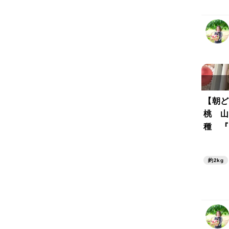
【朝ど
桃 山
種 『
（6玉
約2kg