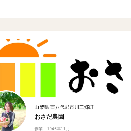
山梨県 西八代郡市川三郷町
おさだ農園
創業：1946年11月