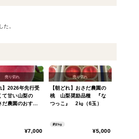
した。
】2026年先行受
【朝どれ】おさだ農園の
くて甘い山梨の
桃 山梨奨励品種 『な
さだ農園のおすす
つっこ』 2㎏（6玉）
（7～9玉） こだわ
晶『極』 7月上旬よ
約2kg
発送予定
¥7,000
¥5,000