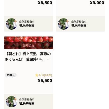
¥6,500
¥9,000
山形県村山市
山形県村山市
笹原果樹園
笹原果樹園
【朝どれ】樹上完熟 高原の
さくらんぼ 佐藤錦1Kg
M・Ｌ混在 バラ詰め
4.3
(81件)
約1kg
¥5,500
山形県村山市
笹原果樹園