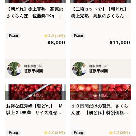
【朝どれ】樹上完熟 高原の
【二箱セットで】【朝どれ】
さくらんぼ 佐藤錦1Kg ２
樹上完熟 高原のさくらん
Ｌ バラ詰め
ぼ 佐藤錦1Kg M・Ｌ混
在 バラ詰め
3.8
(14件)
約1kg
約2kg
¥8,000
¥11,000
山形県村山市
山形県村山市
笹原果樹園
笹原果樹園
お得な紅秀峰【朝どれ】 M
１０日間だけの贅沢、さくら
以上２Ⅼ未満 サイズ混ぜ混
んぼ、【朝どれ】特別価格で
ぜで『Ⅿのお値段』１ｋｇ
高級品種の食べ比べ
バラ詰め
4.0
4.2
(24件)
(35件)
約1kg
約1kg