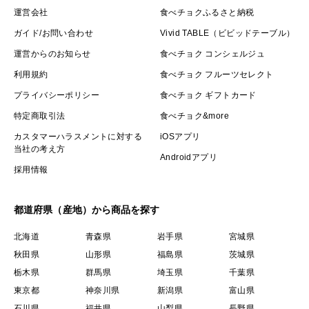
運営会社
食べチョクふるさと納税
ガイド/お問い合わせ
Vivid TABLE（ビビッドテーブル）
🌽④唯一無二の富士山噴火土壌
運営からのお知らせ
食べチョク コンシェルジュ
利用規約
食べチョク フルーツセレクト
富士河口湖は世界遺産『富士山』が火山噴火を起こして
プライバシーポリシー
食べチョク ギフトカード
創り上げられた土地であり、2300年もの年月を経て今
特定商取引法
食べチョク&more
の河口湖があります。
カスタマーハラスメントに対する
iOSアプリ
当社の考え方
Androidアプリ
標高差600mもある地理的条件を生かし、その独特な土
採用情報
壌は保水性と通気性に優れているためとうもろこしには
最適な環境💡
都道府県（産地）から商品を探す
北海道
青森県
岩手県
宮城県
独特な土壌から生まれる豊富な栄養素をたっぷりと吸収
秋田県
山形県
福島県
茨城県
し、成長スピードもゆっくりとゆっくりと時間をかけて
栃木県
群馬県
埼玉県
千葉県
大きくなるため、
東京都
神奈川県
新潟県
富山県
石川県
福井県
山梨県
長野県