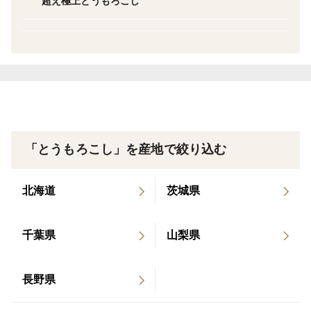
超え極上とうもろこし
これまで多くのお客様から、「富士信玄シリーズの新し
い品種は作らないのですか？」というお声をいただいて
きました。
昨今の温暖化による気候変動、空梅雨による深刻な水不
足。
「とうもろこし」を産地で絞り込む
年々厳しさを増す栽培環境の中で、富士信玄ブランドに
北海道
茨城県
ふさわしい品質へ到達するまで何度も改良を重ね、数年
もの歳月をかけて開発を続けてきたからです。
千葉県
山梨県
そして2027年ついに自信を持ってお届けできる品質へ
到達しました。だからこそ、わずか【20日間限定】で解
長野県
禁いたします。