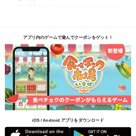
🌽②日照時間日本一フルーツ王国山梨の環境
日本最高峰の糖度20度を誇る理由はとうもろこしにとっ
てこの上ない最高の環境で育て上げられているから！
アプリ内のゲームで遊んでクーポンをゲット！
作物にとって日照時間というのは作物の出来を大きく左
右する"生命線"であり、その命とも言える日照時間日本
一を誇るのが山梨県🗻
だからこそ山梨はフルーツ王国と呼ばれ、糖度の高い野
菜やフルーツを育てる上で最高の環境と言われているん
ですね💡
当園はそのフルーツ王国山梨でとうもろこしを育て上げ
ているからこそ、野菜の域を超えてフルーツ、いやス
iOS / Android アプリをダウンロード
イーツレベルの糖度を誇っているんですね🌽