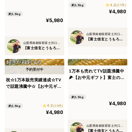
た純白の富士信玄とうもろこ
4.8
とうもろこし』特大4本約1.5
(27件)
約1.5kg
し特大4本約1.5kg☆期間限定
¥4,980
kg【お中元ギフト】【朝ど
販売☆旬の甘い【朝どれ】ト
約1.5kg
だからこそ私たちは、この純白を解禁するまで妥協しま
れ】
¥5,980
ウモロコシ🌽2027年7月下旬
せんでした。
予約🌽
山梨県南都留郡富士河口湖町
【富士信玄とうもろこし】大澤園
見た目も味も納得できるレベルへ到達した今だからこ
山梨県南都留郡富士河口湖町
そ、自信を持ってお届けできます。
【富士信玄とうもろこし】大澤園
まさに、【黄金】と【純白】。見た目も味わいも対極に
位置する、富士信玄シリーズの双璧。
1万本も売れてTV話題沸騰中
🌽【お中元ギフト】富士の恩
祝☆1万本販売実績達成☆TV
食べ比べて初めて分かる、それぞれの個性と感動があり
恵を最大限享受した『富士信
で話題沸騰中☆【お中元ギフ
ます。
玄とうもろこし』特大4本約
ト】日本最高峰の糖度を誇る
1.5kg 【朝どれ】【8月上旬
約1.5kg
『富士信玄とうもろこし』特
¥4,980
予約】
4.6
大4本約1.5kg☆旬の甘いトウ
さらに富士信玄シリーズは、
(19件)
約1.5kg
¥4,980
モロコシ【朝どれ】【8月中
旬予約】
◆さとふる人気急上昇ランキング1位達成
山梨県南都留郡富士河口湖町
【富士信玄とうもろこし】大澤園