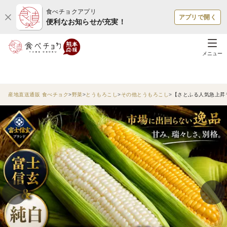
食べチョクアプリ
アプリで開く
便利なお知らせが充実！
メニュー
産地直送通販 食べチョク
野菜
とうもろこし
その他とうもろこし
【さとふる人気急上昇ラ