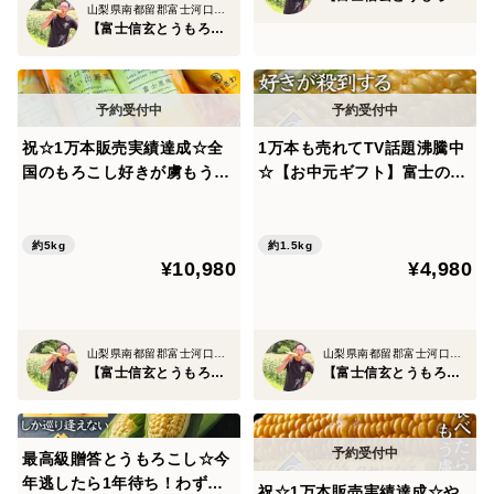
山梨県南都留郡富士河口湖町
◆TBS「ラヴィット！」で話題
【富士信玄とうもろこし】大澤園
◆累計1万本以上販売
祝☆1万本販売実績達成☆全
1万本も売れてTV話題沸騰中
◆全国の一流レストラン御用達
国のもろこし好きが虜もう戻
☆【お中元ギフト】富士の恩
れない【お中元ギフト】日本
恵を最大限享受した『富士信
と、多くのお客様やプロの料理人から高い評価をいただ
最高峰の糖度を誇る『富士信
玄とうもろこし』特大4本約
いております。
玄とうもろこし』約5kg【朝
1.5kg☆旬の甘いトウモロコ
約5kg
約1.5kg
¥10,980
¥4,980
どれ】🌽8月中旬予約🌽
シ【朝どれ】【8月下旬予
約】
市場にはほとんど出回らない特別なとうもろこし。富士
信玄シリーズ最高傑作の競演を、ぜひご自宅でお楽しみ
山梨県南都留郡富士河口湖町
山梨県南都留郡富士河口湖町
ください。
【富士信玄とうもろこし】大澤園
【富士信玄とうもろこし】大澤園
味わいも実が一粒一粒に凝縮されているので、濃厚でコ
クあるとうもろこしの旨味が存分に感じられます💡
最高級贈答とうもろこし☆今
年逃したら1年待ち！わずか
祝☆1万本販売実績達成☆や