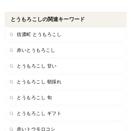
当園はその500年前から代々受け継がれる秘伝農法を受
け継ぎ、現代でもその方法でとうもろこしを育てていま
す。
とうもろこしの関連キーワード
そして、そのとうもろこしを武田信玄の所縁ある神社に
信濃町 とうもろこし
奉納献上品として奉げております💡
赤いとうもろこし
実はその由緒正しい神社は『武田家三代』が祈願した富
とうもろこし 甘い
士山最古の神社"武田信玄公祈願所"という歴史があり、
現代ではパワースポットとしても有名です。
とうもろこし 朝採れ
その500年受け継がれ、所縁のある神社に奉納献上品と
とうもろこし 旬
して奉げられているとうもろこしこそ、当園の『富士信
玄ブランド』なのです🌽
とうもろこし ギフト
赤いトウモロコシ