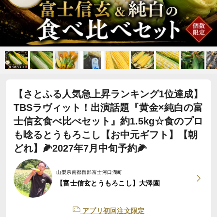
【さとふる人気急上昇ランキング1位達成】
TBSラヴィット！出演話題『黄金×純白の富
士信玄食べ比べセット』約1.5kg☆食のプロ
も唸るとうもろこし【お中元ギフト】【朝
どれ】🌽2027年7月中旬予約🌽
山梨県南都留郡富士河口湖町
【富士信玄とうもろこし】大澤園
アプリ初回注文限定