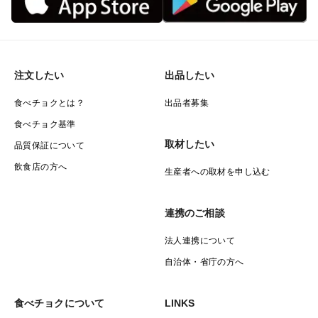
🌽③富士山の独特な地形から生まれる15度以上の寒暖差
山梨の中でも特に独特の地形を持つ『河口湖』🗻
注文したい
出品したい
食べチョクとは？
出品者募集
そのため、日中は30度を超えながら夜になると冷え込む
食べチョク基準
など寒暖差が15度以上もの厳しい環境🌞
取材したい
品質保証について
飲食店の方へ
生産者への取材を申し込む
この15度と言う寒暖差は日本でもそうそうありません。
連携のご相談
日中に太陽をたっぷり浴びたとうもろこしが夜グッと冷
え込んだ時、自分の身を守るために糖度を高めます☆
法人連携について
自治体・省庁の方へ
その寒暖差が毎日続きますから、それはそれは他の地域
では成し得ない糖度を誇るのはまさに自然の結晶そのも
食べチョクについて
LINKS
の💡