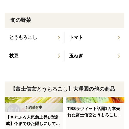
今回ご用意したのは、【黄金の黄色い富士信玄とうもろ
こし】そして【純白の白い富士信玄とうもろこし】
旬の野菜
富士信玄シリーズが誇る二つの最高傑作を一度に味わえ
る特別な食べ比べセットです🌽
とうもろこし
トマト
黄金の富士信玄は、濃厚な甘みと圧倒的なコクが特徴。
枝豆
玉ねぎ
一方、純白の富士信玄は、その名の通り一点の曇りもな
い透き通るような甘さと、みずみずしさが魅力です。
特に純白は、生のままでも驚くほど甘く、フルーツのよ
【富士信玄とうもろこし】大澤園の他の商品
うな味わい。
TBSラヴィット話題1万本売
とうもろこしは茹でたり焼いたりすれば甘くなるのは当
れた富士信玄とうもろこし一
【さとふる人気急上昇1位達
然ですが、生の状態でここまで甘さを感じられるかどう
流レストラン御用達☆ 日本最
成】今までひた隠しにしてき
かは、生産者の技術力がそのまま現れます。
高峰の糖度を誇る『富士信玄