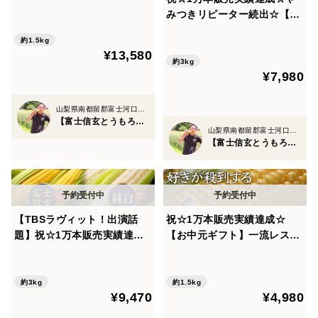
3％しか収穫出来ない超希少
みつきリピーター続出☆【お
それ故に"全国のとうもろこし好き"が毎年殺到するほど
『天下逸品』富士信玄とうも
中元ギフト】食のプロが唸る
です。それだけに収まらず
ろこしブランド最高峰約1.5k
約1.5kg
魅惑の『富士信玄とうもろこ
¥13,580
g【朝どれ】 【2026年8月予
し』お得な約3kg☆旬の甘い
約3kg
約】
"食のプロ"も一度食べたらやみつきになってしまうほど
¥7,980
【朝どれ】トウモロコシ【8
惚れ込んで頂いています🍴
月中旬予約】
山梨県南都留郡富士河口湖町
【富士信玄とうもろこし】大澤園
事実、
山梨県南都留郡富士河口湖町
【富士信玄とうもろこし】大澤園
その濃厚なとうもろこしは口コミサイトで【星4.5以
上】を誇る東京やリゾート地の名だたる一流レストラン
御用達☆
【TBSラヴィット！出演話
祝☆1万本販売実績達成☆
題】祝☆1万本販売実績達成
【お中元ギフト】一流レスト
とうもろこしという野菜の枠にいながら【糖度20度】と
☆『黄金×純白の富士信玄食
ラン御用達☆日本最高峰の糖
いうもはやフルーツの域さえ飛び越えて、スイーツまで
べ比べセット』大容量パッケ
度を誇る『富士信玄とうもろ
ージ約3kg☆富士信玄とうも
こし』特大4本約1.5kg【朝ど
約3kg
約1.5kg
到達する極上のとうもろこし🌽
¥9,470
¥4,980
ろこし一流レストラン御用達
れ】【8月中旬予約】
【朝どれ】🌽2027年7月下旬