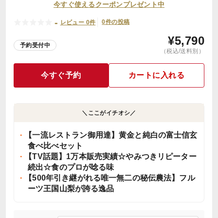
今すぐ使えるクーポンプレゼント中
-
0件の投稿
レビュー 0件
¥
5,790
予約受付中
（税込/送料別）
今すぐ予約
カートに入れる
＼ここがイチオシ／
【一流レストラン御用達】黄金と純白の富士信玄
食べ比べセット
【TV話題】1万本販売実績☆やみつきリピーター
続出☆食のプロが唸る味
【500年引き継がれる唯一無二の秘伝農法】フル
ーツ王国山梨が誇る逸品