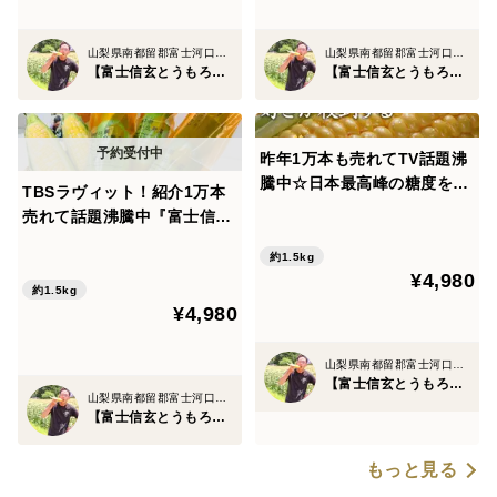
なぜ富士信玄とうもろこしは、ここまでやみつきリピー
予約🌽
ターが続出するほどの糖度を誇るのか？
山梨県南都留郡富士河口湖町
山梨県南都留郡富士河口湖町
【富士信玄とうもろこし】大澤園
【富士信玄とうもろこし】大澤園
その理由として他では真似できない唯一無二の【奇跡の
5大要素】が折り重なった五重奏を奏でます！
昨年1万本も売れてTV話題沸
騰中☆日本最高峰の糖度を誇
TBSラヴィット！紹介1万本
🌽①500年代々受け継がれる秘伝農法。
る『富士信玄とうもろこし』
売れて話題沸騰中『富士信玄
【お中元ギフト】特大4本約
とうもろこし』クセになる圧
山梨と言えば戦国時代最強と名高い『武田信玄』
1.5kg☆旬の甘いトウモロコ
約1.5kg
倒的糖度食のプロが唸る魅惑
¥4,980
シ【朝どれ】
の特大4本1.5kg【朝どれ】旬
約1.5kg
¥4,980
の甘いトウモロコシ【夏ギフ
実は河口湖と農業と武田信玄は深い関係があります。武
ト】【8月下旬予約】
田信玄の最強戦術『騎馬隊』
山梨県南都留郡富士河口湖町
【富士信玄とうもろこし】大澤園
山梨県南都留郡富士河口湖町
この馬は戦いだけではなく、実は農業にも活用されてお
【富士信玄とうもろこし】大澤園
り"ある方法"で作物を育て上げていました。
もっと見る