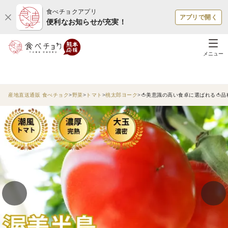
食べチョクアプリ
アプリで開く
便利なお知らせが充実！
メニュー
産地直送通販 食べチョク
野菜
トマト
桃太郎ヨーク
🍅美意識の高い食卓に選ばれる🍅