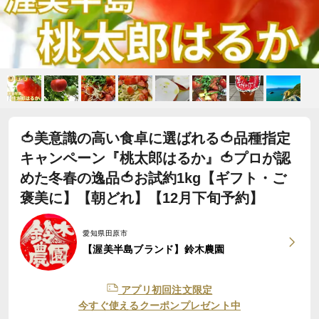
🍅美意識の高い食卓に選ばれる🍅品種指定
キャンペーン『桃太郎はるか』🍅プロが認
めた冬春の逸品🍅お試約1kg【ギフト・ご
褒美に】【朝どれ】【12月下旬予約】
愛知県田原市
【渥美半島ブランド】鈴木農園
アプリ初回注文限定
今すぐ使えるクーポンプレゼント中