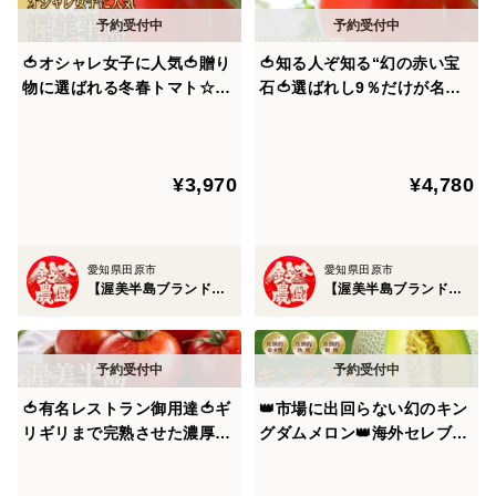
トマト。
🍅オシャレ女子に人気🍅贈り
🍅知る人ぞ知る“幻の赤い宝
【高糖度を実現する太陽の恵み】×【ミネラル豊富な潮
物に選ばれる冬春トマト☆品
石🍅選ばれし9％だけが名乗
風の恩恵】×【ギリギリまで熟す樹上完熟製法】
種指定キャンペーン『桃太郎
れる称号『潮風サンドパル』
はるか』🍅プロが認めた冬春
全国でもわずかな農家にしか
の逸品🍅お試約1kg【ギフ
育てられない超希少完熟トマ
という農業に適した比類なき環境を誇る渥美半島で育ま
¥3,970
¥4,780
ト・ご褒美に】【1月上旬予
ト🍅お試約1㎏【朝どれ】【3
れたブランド作物は全国だけでなく、世界へと羽ばたい
約】
月中旬予約】
ています。
愛知県田原市
愛知県田原市
【渥美半島ブランド】鈴木農園
【渥美半島ブランド】鈴木農園
では一体なぜここまで『桃太郎はるか』は多くの人を魅
了し続けているのでしょうか？3つの秘密を公開しま
す。
🍅有名レストラン御用達🍅ギ
👑市場に出回らない幻のキン
🍅渥美半島ブランドのヒミツ①🍅～日本トップクラスの
リギリまで完熟させた濃厚大
グダムメロン👑海外セレブが
太陽の恵みと海からミネラル豊富な潮風の恩恵を最大限
玉の甘い潮風ミネラルトマト
指名してまで食べたいメロン
享受～
100年の伝統が生んだ奇跡の
王国が誇る渥美半島ブランド