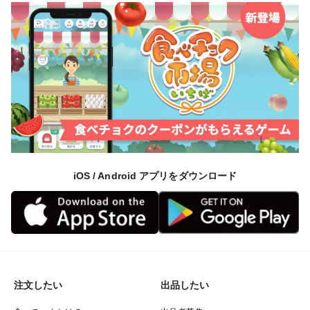
この三重奏が折り重なった渥美半島ブランドは国内に留
まらず、世界中の富裕層が集まるシンガポールでも高く
評価されています。
事実、幾多の食を味わってきた審美眼誇る富裕層を満足
させ続けている食のエリートであるミシュランシェフが
「そもそもの素材の良さが段違い。何も手を加える必要
がない」と虜になるくらいの評価をしてくれています。
iOS / Android アプリをダウンロード
ミシュランシェフの仕事がなくなるほど、素材が良すぎ
る渥美半島ブランドは食のエリートさえもお手上げの美
味しさを誇る事が証明されたのです。
注文したい
出品したい
今では収穫時期を今か今かとセレブが待ちに待っている
ワールドワイドなブランドへと昇華しているのです。