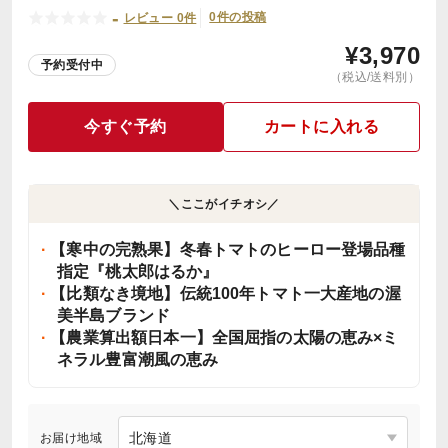
-
0件の投稿
レビュー 0件
¥
3,970
予約受付中
（税込/送料別）
今すぐ予約
カートに入れる
＼ここがイチオシ／
【寒中の完熟果】冬春トマトのヒーロー登場品種
指定『桃太郎はるか』
【比類なき境地】伝統100年トマト一大産地の渥
美半島ブランド
【農業算出額日本一】全国屈指の太陽の恵み×ミ
ネラル豊富潮風の恵み
お届け地域