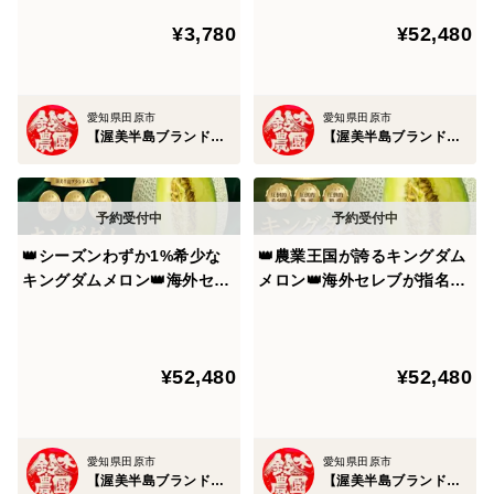
結晶『渥美半島ブランド』
最高級最高峰【贈答用ギフ
愛知県の渥美半島はの気候は黒潮の影響で年間を通じて
¥3,780
¥52,480
【朝どれ】【11月中旬予約】
ト】【2027年7月中旬予約】
温暖な気候であり、日照時間・快晴日数は全国トップク
ラスを誇るほど農業に適した比類なき境地。
愛知県田原市
愛知県田原市
【渥美半島ブランド】鈴木農園
【渥美半島ブランド】鈴木農園
作物の糖度を大きく左右する太陽の恵みを最大限享受
し、ミネラルをふんだんに含んだ海からの潮風の恩恵を
受けた作物は素材本来の濃厚な味わいを誇り、一度食べ
たらもう戻れないやみつき必至の食を堪能できます。
👑シーズンわずか1%希少な
👑農業王国が誇るキングダム
キングダムメロン👑海外セレ
メロン👑海外セレブが指名し
🍅渥美半島ブランドのヒミツ②🍅～収穫できるところか
ブが指名してまで食べたいメ
てまで食べたいメロン王国が
ら更にギリギリまで樹上で成熟させる完熟製法～
ロン王国が誇る渥美半島ブラ
誇る渥美半島ブランド最高級
ンド最高級最高峰【贈答用】
最高峰🍈【贈答用】【お中元
¥52,480
¥52,480
【お中元ギフト】【2027年7
ギフト】【2027年7月中旬予
本来、作物には収穫"できる"タイミングで収穫するのが
月月上旬予約】
約】
一般的ですが、この渥美半島ブランドはそこから更にギ
リギリまで樹上で成熟させていく完熟製法を採用。
愛知県田原市
愛知県田原市
【渥美半島ブランド】鈴木農園
【渥美半島ブランド】鈴木農園