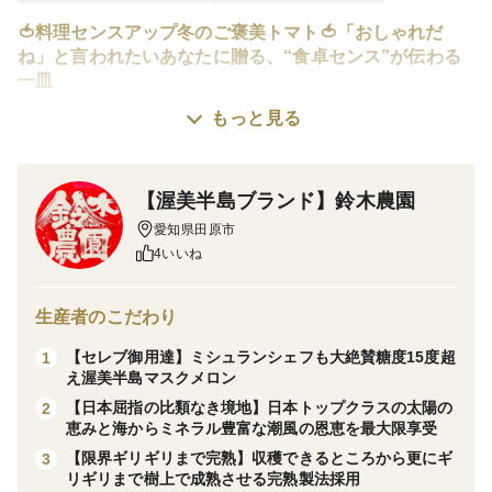
🍅料理センスアップ冬のご褒美トマト🍅「おしゃれだ
ね」と言われたいあなたに贈る、“食卓センス”が伝わる
一皿
もっと見る
※こちらは品種指定『桃太郎はるか』の【12月下旬予
約】発送予定商品です。
【渥美半島ブランド】鈴木農園
愛知県田原市
現在、品種指定の『桃太郎はるか』が大人気となってお
4いいね
ります。1年待ち2年待ちとなる前にご注文をされる事を
おススメします。上限に達し次第、予告なく終了します
生産者のこだわり
ので予めご了承ください。
【セレブ御用達】ミシュランシェフも大絶賛糖度15度超
1
え渥美半島マスクメロン
当園がある渥美半島は、冬でも温暖な海洋性気候に加
【日本屈指の比類なき境地】日本トップクラスの太陽の
2
え、朝晩の寒暖差がほどよいストレスとなり、トマトに
恵みと海からミネラル豊富な潮風の恩恵を最大限享受
絶妙なバランスの甘みと香りを与えてくれます。
【限界ギリギリまで完熟】収穫できるところから更にギ
3
リギリまで樹上で成熟させる完熟製法採用