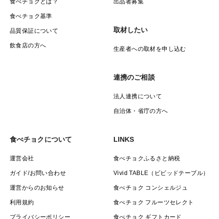
食べチョクとは？
出品者募集
食べチョク基準
※1年待ち2年待ちとなる前にご注文する事をおススメし
取材したい
品質保証について
ます。上限に達し次第予告なく終了しますので予めご了
飲食店の方へ
生産者への取材を申し込む
承ください。
連携のご相談
法人連携について
自治体・省庁の方へ
食べチョクについて
LINKS
運営会社
食べチョクふるさと納税
ガイド/お問い合わせ
Vivid TABLE（ビビッドテーブル）
運営からのお知らせ
食べチョク コンシェルジュ
利用規約
食べチョク フルーツセレクト
プライバシーポリシー
食べチョク ギフトカード