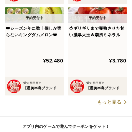
なので、渥美半島ブランドからみれば、一般市場に出回
る作物はまだまだ若い作物。
👑シーズン年に数十個しか実
🍅ギリギリまで完熟させた甘
収穫タイミングが来ても、そこから更にもうひと押し、
らないキングダムメロン👑海
い濃厚大玉🍅潮風ミネラルト
ふた押し成熟させていくので、渥美半島ブランドが誇る
外セレブが指名してまで食べ
マト100年の伝統が生んだ奇
マスクメロンやサンドバルトマトは
たいメロン王国が誇る渥美半
跡の結晶『渥美半島ブラン
島ブランド最高級最高峰【贈
ド』【朝どれ】【12月上旬予
¥52,480
¥3,780
答用・お中元ギフト】【2027
約】
ガツンと脳内までダイレクトに響く味わいを誇り、一度
年7月上旬予約】
食べたら忘れられない体験をもたらしてくれます。
愛知県田原市
愛知県田原市
🍅渥美半島ブランドのヒミツ③🍅～【海外セレブ御用
【渥美半島ブランド】鈴木農園
【渥美半島ブランド】鈴木農園
達】食のエリートミシュランシェフも絶賛した渥美半島
ブランド～
もっと見る
【高糖度を実現する太陽の恵み】×【ミネラル豊富な潮
風の恩恵】×【ギリギリまで熟す樹上完熟製法】
アプリ内のゲームで遊んでクーポンをゲット！