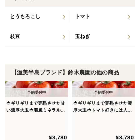
ほんの少しベリーやハーブを添えて盛りつけるだけで、
とうもろこし
トマト
春を先取りしたような「春色サラダ」が完成。
枝豆
玉ねぎ
はちみつレモンでさっとマリネにすれば、ティータイム
にぴったりな “目で楽しみ、舌で驚く”おしゃれな前菜
に。
【渥美半島ブランド】鈴木農園の他の商品
お友達を招いたホームランチでこの一皿を出せば、
「えっ、なにこれ？すごくセンスいいね！」と、きっと
言われる。
買ったのはトマトじゃなく、“あなたの印象そのもの”。
🍅ギリギリまで完熟させた甘
🍅ギリギリまで完熟させた濃
い濃厚大玉🍅潮風ミネラルト
厚大玉🍅トマト好きには人生
マト100年の伝統が生んだ奇
で一度は食べたい甘い朝どれ
もちろん、夜には“至福のおつまみ”としても。
跡の結晶『渥美半島ブラン
潮風ミネラルトマト100年の
ド』【朝どれ】【10月中旬予
伝統が生んだ奇跡の結晶『渥
トマトとチーズを焼き上げたアツアツのグリルは、ワイ
¥3,780
¥3,780
約】
美半島ブランド』【朝どれ】