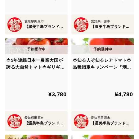
ンにもビールにも抜群。
【10月下旬予約】
ベーコンと炒めれば、食卓を囲む笑顔がこぼれる鉄板焼
き風ソテーに。
愛知県田原市
愛知県田原市
【渥美半島ブランド】鈴木農園
【渥美半島ブランド】鈴木農園
料理が得意じゃなくても、素材の力で“食卓の主役”にな
れる。
それが“桃太郎はるか”の持つ、本当の魅力です。
🍅5年連続日本一農業大国が
🍅知る人ぞ知るレアトマト🍅
誇る大自然トマト🍅ギリギリ
品種指定キャンペーン『潮風
まで完熟させた甘い朝どれ濃
サンドパル』全国でもわずか
渥美半島は作物にとって最高の条件である温暖な気候に
厚大玉の潮風ミネラルトマト
な農家にしか育てられない超
加え、ミネラル豊富な潮風の恩恵を享受しており農業算
100年の伝統が生んだ奇跡の
希少完熟トマト🍅お試約1㎏
出額5年連続日本一を獲得した全国屈指の農業王国で
¥3,780
¥4,780
結晶『渥美半島ブランド』
【朝どれ】【冬ギフト】【2
す。
【朝どれ】【11月上旬発送】
月下旬予約】
事実、この日本有数の境地である渥美半島の大自然ブラ
愛知県田原市
愛知県田原市
【渥美半島ブランド】鈴木農園
【渥美半島ブランド】鈴木農園
ンドトマトは渥美半島の潮風に乗った豊富なミネラルを
最大限享受した100年の伝統にふさわしい濃厚完熟大玉