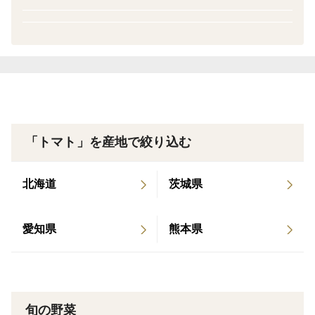
さらに、太平洋から吹き抜ける潮風にはミネラルが豊
富。
植物の代謝を助け、果肉にハリを与えながら、味のコク
や香り立ちを引き出す天然のブースターとなるのです。
この【渥美の大自然】 × 【はるかの特性】が融合したと
き、
「トマト」を産地で絞り込む
単なる“甘いトマト”ではない、“記憶に残る冬春の完熟ト
マト”が誕生します。
北海道
茨城県
そして『桃太郎はるか』は、ただ美味しいだけではあり
ません。
愛知県
熊本県
それを選んだあなたの“感性”や“センス”が伝わる、そん
な一皿をつくります。
たとえば、休日のランチタイム。
旬の野菜