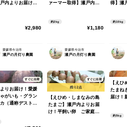
戸内よりお届け！
ァーマー取得】瀬戸内よ
得】瀬
産ビーツ（デトロ
りお届け！愛媛県産ビー
愛媛県
ークレッド）５㎏
ツ（デトロイトダークレ
イトダ
約2kg
約10kg
０~１５個・サイズ
ッド）２㎏【約３~５個・
㎏【約
¥2,980
¥1,180
ご家庭用】葉っぱ
サイズ混合・ご家庭用】
ズ混合
お届けします！
葉っぱ付きでお届けしま
ぱ付き
す！
愛媛県今治市
愛媛県今治市
瀬戸の月灯り農園
瀬戸の月灯り農園
すぐに出荷
すぐに出荷
【えひ
よりお届け！愛媛
たまね
ゃがいも・グラン
届け！
【えひめ・しまなみの島
カ（通称デストロ
用５㎏
たまご】瀬戸内よりお届
１０㎏【約６０～
玉】し
け！平飼い卵 ご家庭用
約5kg
・サイズ混合・ご
で育っ
６０個【１パック１０個×
】粘り気のあるし
良い新
６】広々とした鶏舎で暮