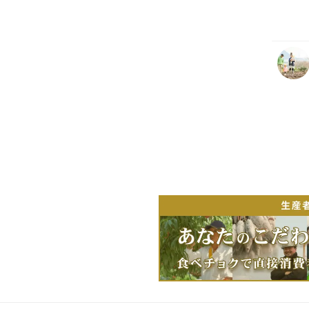
っとり
よい甘
です！