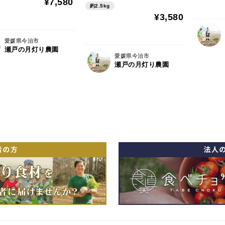
¥7,580
約2.5kg
とした食感とほど
らしているニワトリの育
¥3,580
味がある希少品種
むたまごです！
愛媛県今治市
瀬戸の月灯り農園
愛媛県今治市
瀬戸の月灯り農園