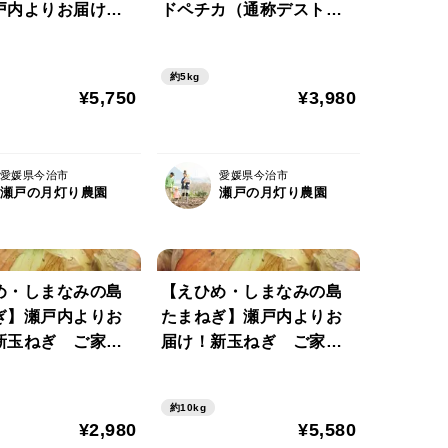
戸内よりお届け！
ドペチカ（通称デストロ
産ビーツ（デトロ
イヤ）５㎏【約３０～４
ークレッド）１０
０個・サイズ混合・ご家
約5kg
２０~３０個・サイ
庭用】粘り気のあるしっ
¥5,750
¥3,980
・ご家庭用】葉っ
とりとした食感とほどよ
でお届けします！
い甘味がある希少品種で
す！
愛媛県今治市
愛媛県今治市
瀬戸の月灯り農園
瀬戸の月灯り農園
め・しまなみの島
【えひめ・しまなみの島
ぎ】瀬戸内よりお
たまねぎ】瀬戸内よりお
新玉ねぎ ご家庭
届け！新玉ねぎ ご家庭
【約２０～４０
用１０㎏【約４０～８０
まなみの自然の中
玉】しまなみの自然の中
約10kg
た甘く使い勝手の
で育った甘く使い勝手の
¥2,980
¥5,580
玉ねぎです！
良い新玉ねぎです！