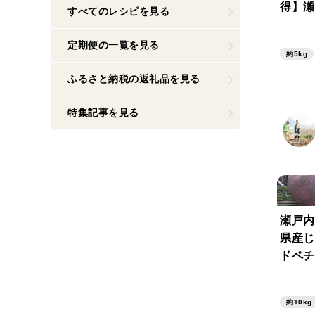
得】瀬
すべてのレシピを見る
愛媛県
イトダ
定期便の一覧を見る
約5kg
【約１
混合・
ふるさと納税の返礼品を見る
付きで
特集記事を見る
瀬戸内
県産じ
ドペチ
イヤ）
８０個
約10kg
家庭用