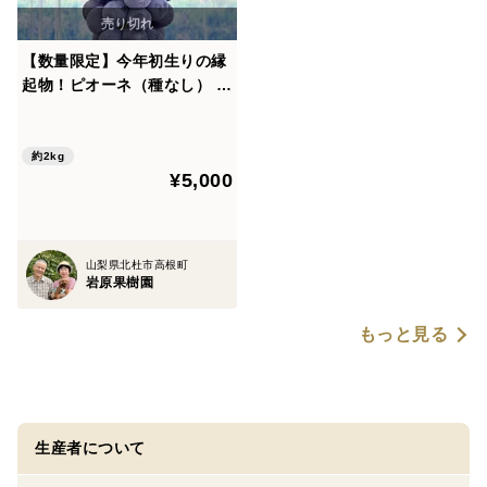
【数量限定】今年初生りの縁
起物！ピオーネ（種なし） 約
2kg 3～5房
約2kg
¥5,000
山梨県北杜市高根町
岩原果樹園
もっと見る
生産者について