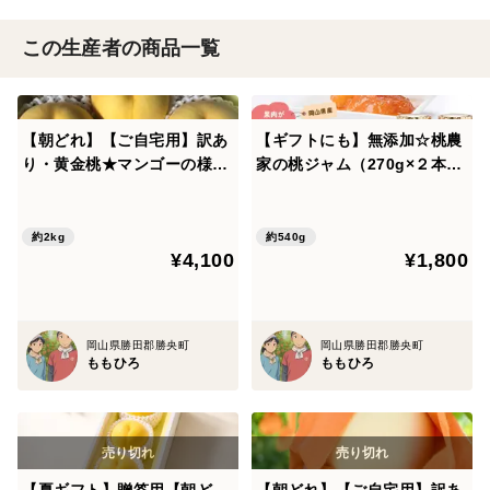
この生産者の商品一覧
【朝どれ】【ご自宅用】訳あ
【ギフトにも】無添加☆桃農
り・黄金桃★マンゴーの様な
家の桃ジャム（270g×２本）
とろける果肉の黄色い桃です
セット
（2㎏箱）
約2kg
約540g
¥4,100
¥1,800
岡山県勝田郡勝央町
岡山県勝田郡勝央町
ももひろ
ももひろ
【夏ギフト】贈答用【朝ど
【朝どれ】【ご自宅用】訳あ