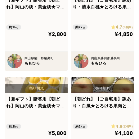
れ】岡山の桃・黄金桃★マン
り・清水白桃★とろける果肉
ゴーの様なとろける果肉の黄
とたっぷり果汁の白桃（2㎏
色い桃（3個入り）
箱）
4.7
(40件)
約1kg
約2kg
¥2,800
¥4,850
岡山県勝田郡勝央町
岡山県勝田郡勝央町
ももひろ
ももひろ
【夏ギフト】贈答用【朝ど
【朝どれ】【ご自宅用】訳あ
れ】岡山の桃・黄金桃★マン
り・白鳳★とろける果肉とた
ゴーの様なとろける果肉の黄
っぷり果汁の白桃（2㎏箱）
色い桃（2㎏箱）
4.6
(24件)
約2kg
約2kg
¥5,800
¥4,100