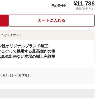
¥
11,788
予約受付中
（税込/送料別）
カートに入れる
ここがイチオシ／
希少性オリジナルブランド黎王
がこぞって採用する最高傑作の桃
は真似出来ない本場の樹上完熟桃
8月13日〜8月30日