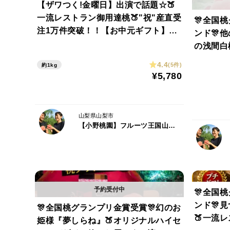
【ザワつく!金曜日】出演で話題☆🍑
一流レストラン御用達桃🍑"祝"産直受
🎊全国
注1万件突破！！【お中元ギフト】自
ンド🎊
分ご褒美にレストラン御用達もも1kg
の浅間白
【お試し特価キャンペーン】【朝ど
2キロ大
4.4
(5件)
約1kg
れ】🍑8月上旬予約🍑
【夏ギフ
¥5,780
山梨県山梨市
【小野桃園】フルーツ王国山梨ブランド
🎊全国
ンド🎊
🎊全国桃グランプリ金賞受賞🎊幻のお
🍑一流
姫様『夢しらね』🍑オリジナルハイセ