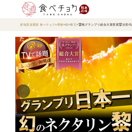
産地直送通販 食べチョク
果物
桃
黎王
🏆桃グランプリ総合大賞受賞🏆次世