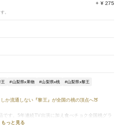
+
¥
275
ます。
黎王
山梨県x果物
山梨県x桃
山梨県x黎王
1％しか流通しない『黎王』が全国の桃の頂点へ🍑
商品です。5年連続TV出演に加え食べチョク全国桃グラ
もっと見る
を頂いております。現在、予想を上回るスピードで注文