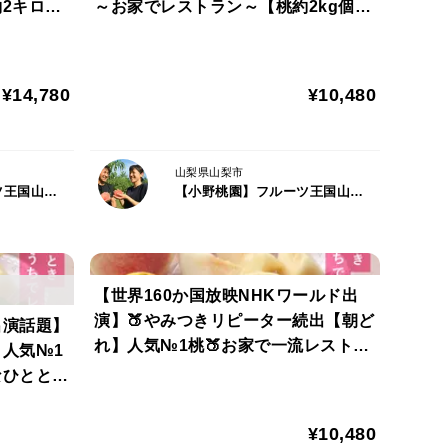
約2キロ大
～お家でレストラン～【桃約2kg個数
のあと甘みがやってくる方がより美味しさを堪能でき
】【夏ギフ
限定】🍑2027年7月中旬予約桃🍑【お
いるのでハマる人が続出するのも納得ですね。
中元ギフト】
当に自然と言うものは偉大だなと感じます。
¥14,780
¥10,480
組に出演予定で今ひそかにブームになりつつあるの
山梨県山梨市
らい本当にレベルの高い価値ある全国桃グランプリ
【小野桃園】フルーツ王国山梨ブランド
【小野桃園】フルーツ王国山梨ブランド
ょうか？その3つの秘密に迫ります👀
【世界160か国放映NHKワールド出
ります。ページが公開している今のうちにご注文をお済
演】🍑やみつきリピーター続出【朝ど
出演話題】
ってしまいますので予めご了承ください。
れ】人気№1桃🍑お家で一流レストラ
人気№1
ン極上デザート～贅沢を演出～【お中
なひととき
元ギフト】【約2kg個数限定】
日本全国の生産量わずか0.01%の希少性小野桃園オリジ
g個数限
お中元ギフ
¥10,480