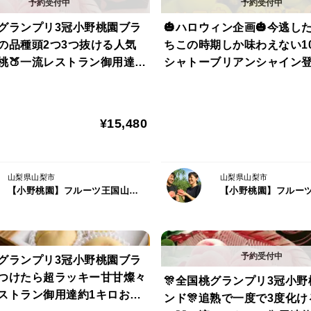
小野桃園オリジナル黎王は「新しい時代や
桃グランプリ3冠小野桃園ブラ
🎃ハロウィン企画🎃今逃し
他の品種頭2つ3つ抜ける人気
ち、次世代の王として君臨する桃」として
ちこの時期しか味わえない1
桃🍑一流レストラン御用達約
シャトーブリアンシャイン登
容量キャンペーン【朝どれ】
どれ】人生で一度は食べたい
今回、生産者を伏せて桃だけを審査員の方
ト】7月中旬予約
0月予約】
ハッキリと分かるくらい他の桃との違いが
ました🍑
¥15,480
その味わいはトロピカルのような爽やかな
山梨県山梨市
山梨県山梨市
いつまでも口の中に入れておきたくなるよ
【小野桃園】フルーツ王国山梨ブランド
【酸味→甘み→旨味】
というただ甘いというだけでなく、５大味
桃グランプリ3冠小野桃園ブラ
見つけたら超ラッキー甘甘燦々
にダイレクトに突き刺さる美味しさです。
🎊全国桃グランプリ3冠小
レストラン御用達約1キロお試
ンド🎊追熟で一度で3度化