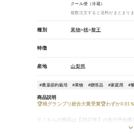
クール便（冷蔵）
複数注文すると送料がまとまり
種別
果物
桃
黎王
特徴
産地
山梨県
農薬節約栽培
果物
贈答品
家庭用
商品説明
🏆桃グランプリ総合大賞受賞🏆わずか0.0
※こちらの商品は【2027年】の先行予約
ンプリで3冠達成し去年の倍以上のご注文