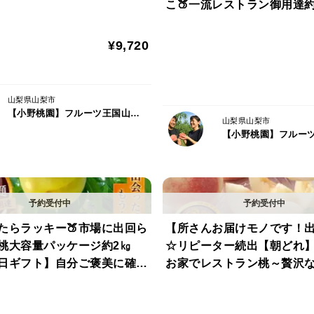
ペーン【朝どれ】【夏ギフ
こ🍑一流レストラン御用達
塩大福もそうですが、一回塩味を感じてそ
予約
容量キャンペーン【朝どれ
るという【やみつき確定】の構造になって
ト】【7月中旬】
¥9,720
これが自然界で出来てしまうのですから本
山梨県山梨市
実は『黎王』はこれからいくつかのＴＶ番
【小野桃園】フルーツ王国山梨ブランド
山梨県山梨市
で、審査員の方のお目も高いなと感じたく
だったと感じます。
ではその『黎王』とは一体どんな桃なのでし
※現在TVで話題となり応募が殺到してお
けたらラッキー🍑市場に出回ら
【所さんお届けモノです！
ませください。今回を逃すと1年待ちとな
桃大容量パッケージ約2㎏
☆リピーター続出【朝どれ】
日ギフト】自分ご褒美に確か
お家でレストラン桃～贅沢
🍑小野桃園オリジナル黎王のヒミツ①🍑～
ストラン御用達の黄金モモ
を演出～【モモ大満足約3k
ナル『黎王』
00名限定予約】【朝どれ】
定】🍑8月中旬予約桃🍑【