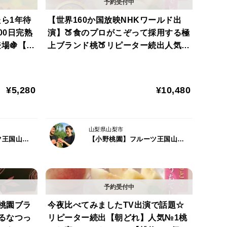
文化が始まろうとするこれからの黎明期で頂点に立
たら1年待
【世界160か国放映NHKワールド出
の願いが込められています。
00日完熟
演】🍑食のプロがこぞって採用する極
場🍇【朝
上ブランド桃🍑リピーター続出人気
葡萄【1
№1お家でレストラン桃を堪能【朝ど
が味わっていただいたらしいのですが、その中でも
れ」】【約2kg個数限定】【お中元ギ
分かったらしく、味だけで総合大賞グランプリを頂き
フト】🍑8月中旬予約🍑
¥5,280
¥10,480
酸味が来た後に、グッと濃厚な甘みが押し寄せてきて
山梨県山梨市
うな今までになかなかないような味わい。
【小野桃園】フルーツ王国山梨ブランド
【小野桃園】フルーツ王国山梨ブランド
覚のうち３つも網羅する桃ですからそれはそれは脳内
野桃園ブラ
今夜比べてみましたTV出演で話題☆
けるなつっ
リピーター続出【朝どれ】人気№1桃