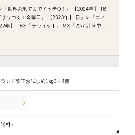
界の果てまでイッテQ！』 【2024年】 TB
』 【2023年】 日テレ『ニノ
した』 日テレ『押ッ忍！おもロケ団』
ランド黎王お試し約1kg3～4個
別送料）
¥