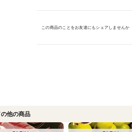
されており1年2年待ちとなる前に今すぐご
予めご了承ください。
【フルーツ王国山梨】小野桃園三代目小野
この商品のことをお友達にもシェアしませんか
なんと！この度小野桃園が食べチョクさん
いたしました🎊
当園が10年間もの歳月を費やして研究して
がこのように陽の目を見れる事は生産者冥
というのも、そもそも『黎王』は日本全体で
中の幻の超希少な桃であり、通常の桃に比べ
ドの他の商品
『黎王』と書くように王様に君臨するほどポ
に達し桃の概念を覆すほど。