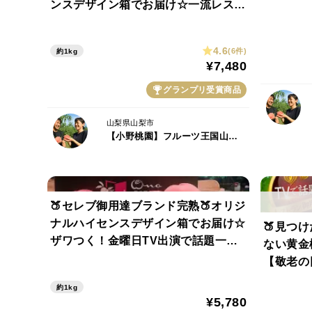
しキャン
ンスデザイン箱でお届け☆一流レスト
ト】8月
ラン御用達【朝どれ】桃1kgお試し特
価ももキャンペーン【先着300名】
4.6
(6件)
約1kg
【夏ギフト】【7月下旬予約】
¥7,480
グランプリ受賞商品
山梨県山梨市
【小野桃園】フルーツ王国山梨ブランド
🍑セレブ御用達ブランド完熟🍑オリジ
ナルハイセンスデザイン箱でお届け☆
🍑見つ
ザワつく！金曜日TV出演で話題一流
ない黄金
レストラン御用達糖度抜群桃☆1kgお
【敬老の
試し特価ももキャンペーン【朝どれ】
な糖度レ
約1kg
【先着300名】【8月予約】
【先着3
¥5,780