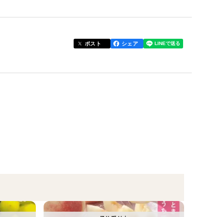
注文下さい。上限に達し次第予告なく終了しますので
ポスト
シェア
晃良（おのあきよし）です☆
の全国桃グランプリで頂点となる『総合大賞』を受賞
きてやっと完成した新ブランド『黎王（れいおう）』
利に尽き感慨深いです。
見ても生産量わずか0.01%しか流通しないという幻
て1本の樹から60％しか収穫出来ません。。
テンシャルの高い桃であり、最大糖度はなんと25度