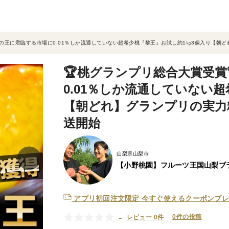
代の王に君臨する市場に0.01％しか流通していない超希少桃『黎王』お試し約1㎏3個入り【朝ど
🏆桃グランプリ総合大賞受賞
0.01％しか流通していない
【朝どれ】グランプリの実力糖
送開始
山梨県山梨市
【小野桃園】フルーツ王国山梨ブ
アプリ初回注文限定
今すぐ使えるクーポンプレ
-
0件の投稿
レビュー 0件