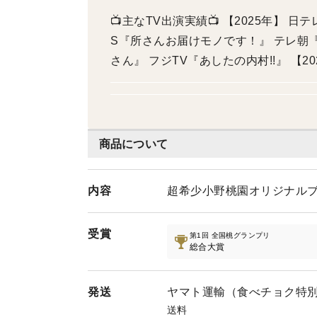
📺主なTV出演実績📺 【2025年】 日テレ『世
S『所さんお届けモノです！』 テレ朝『ザワつく！金曜日
さん』 フジTV『あしたの内村!!』 【2022年】 TBS『ラヴィット』 MX『22/7 計算中』
【2021年】 日テレ『今夜比べてみま
商品について
内容
超希少小野桃園オリジナルブ
受賞
第1回 全国桃グランプリ
総合大賞
発送
ヤマト運輸（食べチョク特
送料