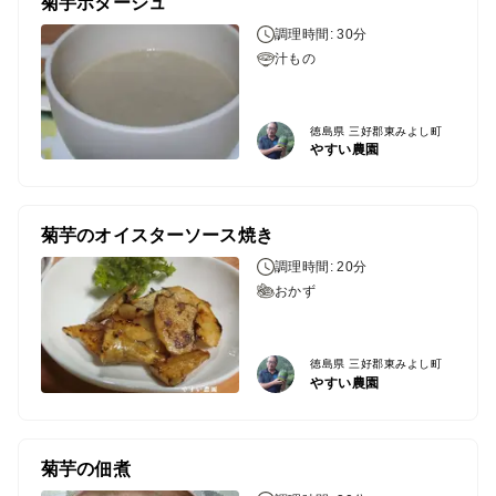
菊芋ポタージュ
調理時間: 30分
汁もの
徳島県 三好郡東みよし町
やすい農園
菊芋のオイスターソース焼き
調理時間: 20分
おかず
徳島県 三好郡東みよし町
やすい農園
菊芋の佃煮