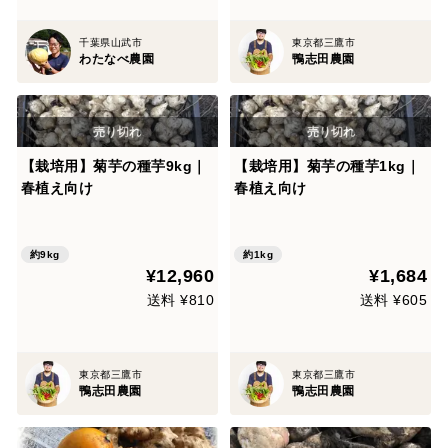
千葉県山武市
東京都三鷹市
わたなべ農園
鴨志田農園
【栽培用】菊芋の種芋9kg｜
【栽培用】菊芋の種芋1kg｜
春植え向け
春植え向け
約9kg
約1kg
¥12,960
¥1,684
送料 ¥810
送料 ¥605
東京都三鷹市
東京都三鷹市
鴨志田農園
鴨志田農園