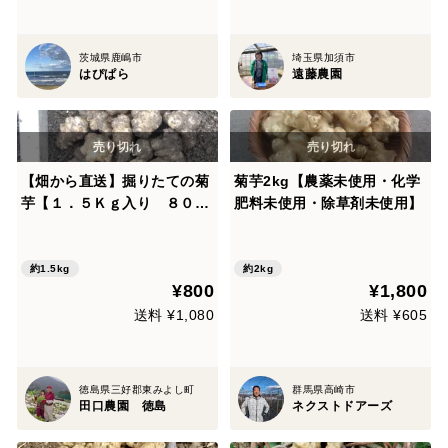
茨城県鹿嶋市
埼玉県加須市
はぴぱら
遠藤農園
【畑から直送】掘りたての菊
菊芋2kg【農薬未使用・化学
芋【１．５Ｋｇ入り ８００
肥料未使用・除草剤未使用】
円】 土付きでお届けします。
掘ったままなので栄養素のイ
ヌリンも失われません。 また
約1.5kg
約2kg
¥800
¥1,800
保存にも適した土付きの菊芋
がお薦めです。
送料 ¥1,080
送料 ¥605
徳島県三好郡東みよし町
群馬県高崎市
田口農園 徳島
ネクストドアーズ