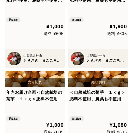
肥料不使用、農薬も不使用、
肥料不使用、農薬も不使用、
自家採種で やさしい甘さ ア
自家採種でやさしい甘さ ア
クが少なく！生食も美味の≪
クが少なく！生食も美味の≪
菊芋≫を八ヶ岳南麓よりお届
菊芋≫を八ヶ岳南麓よりお届
約1kg
約2kg
¥1,000
¥1,900
します
します
送料 ¥605
送料 ¥605
山梨県北杜市
山梨県北杜市
ときざき まごころ 農園
ときざき まごころ 農園
年内お届け企画＜自然栽培の
＜自然栽培の菊芋 １ｋｇ＞
菊芋 １ｋｇ＞肥料不使用、
肥料不使用、農薬も不使用、
農薬も不使用、自家採種で や
自家採種で やさしい甘さ ア
さしい甘さ アクが少なく！
クが少なく！生食も美味の≪
生食も美味の≪菊芋≫を八ヶ
菊芋≫を八ヶ岳南麓よりお届
約1kg
約1kg
¥1,000
¥1,080
岳南麓よりお届します
します
送料 ¥605
送料 ¥605