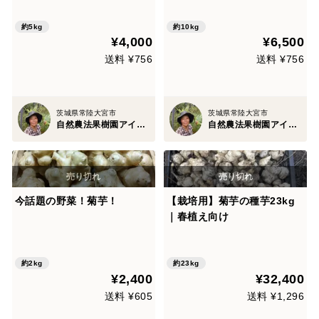
約5kg
約10kg
¥4,000
¥6,500
送料 ¥756
送料 ¥756
茨城県常陸大宮市
茨城県常陸大宮市
自然農法果樹園アイアイファーム
自然農法果樹園アイアイファーム
今話題の野菜！菊芋！
【栽培用】菊芋の種芋23kg
｜春植え向け
約2kg
約23kg
¥2,400
¥32,400
送料 ¥605
送料 ¥1,296