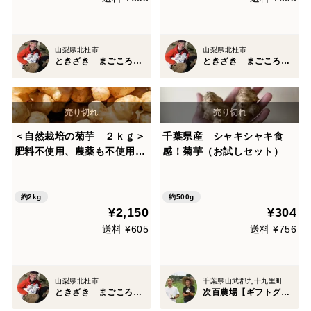
山梨県北杜市
山梨県北杜市
ときざき まごころ 農園
ときざき まごころ 農園
＜自然栽培の菊芋 ２ｋｇ＞
千葉県産 シャキシャキ食
肥料不使用、農薬も不使用、
感！菊芋（お試しセット）
自家採種でやさしい甘さ ア
クが少なく！生食も美味の≪
菊芋≫を八ヶ岳南麓よりお届
約2kg
約500g
¥2,150
¥304
けします
送料 ¥605
送料 ¥756
山梨県北杜市
千葉県山武郡九十九里町
ときざき まごころ 農園
次百農場【ギフトグランプリ2026ダブル受賞】