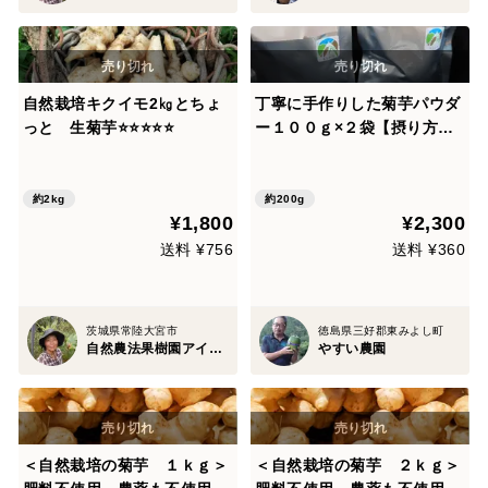
自然栽培キクイモ2㎏とちょ
丁寧に手作りした菊芋パウダ
っと 生菊芋⭐️⭐️⭐️⭐️⭐
ー１００ｇ×２袋【摂り方付
き】
約2kg
約200g
¥1,800
¥2,300
送料 ¥756
送料 ¥360
茨城県常陸大宮市
徳島県三好郡東みよし町
自然農法果樹園アイアイファーム
やすい農園
＜自然栽培の菊芋 １ｋｇ＞
＜自然栽培の菊芋 ２ｋｇ＞