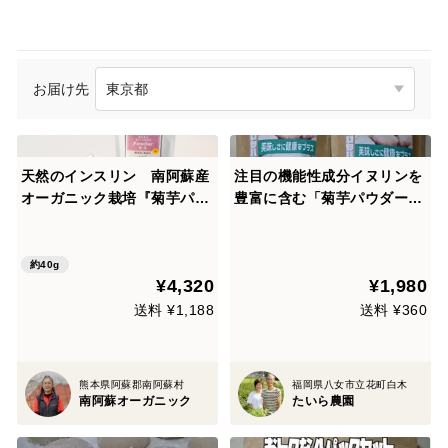
お届け先
天然のインスリン 南阿蘇産
注目の機能性成分イヌリンを
オーガニック栽培『菊芋パウ
豊富に含む「菊芋パウダー２
ダー』40ｇ×５ｐ
個セット」
約40g
¥4,320
¥1,980
送料 ¥1,188
送料 ¥360
熊本県阿蘇郡南阿蘇村
福岡県八女市立花町白木
南阿蘇オーガニック
たいら農園