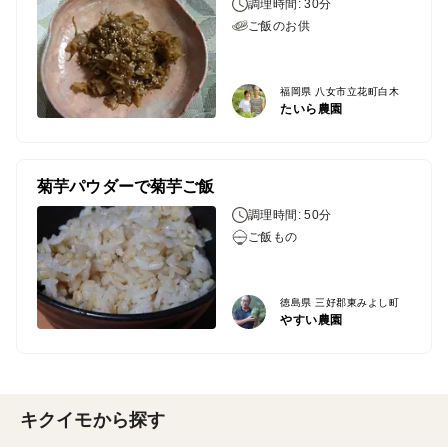
調理時間: 30分
ご飯のお供
福岡県 八女市立花町白木
たいら農園
菊芋パウダーで菊芋ご飯
調理時間: 50分
ご飯もの
徳島県 三好郡東みよし町
やすい農園
キクイモから探す