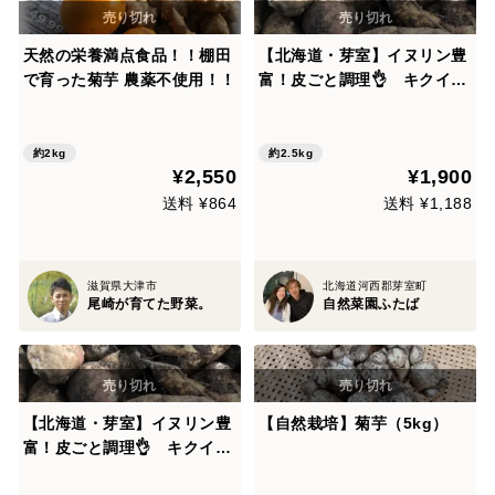
天然の栄養満点食品！！棚田
【北海道・芽室】イヌリン豊
で育った菊芋 農薬不使用！！
富！皮ごと調理👌 キクイ
モ 無選別【農薬・化学肥料
不使用】(2.5kg)
約2kg
約2.5kg
¥2,550
¥1,900
送料 ¥864
送料 ¥1,188
滋賀県大津市
北海道河西郡芽室町
尾崎が育てた野菜。
自然菜園ふたば
【北海道・芽室】イヌリン豊
【自然栽培】菊芋（5kg）
富！皮ごと調理👌 キクイ
モ 無選別【農薬・化学肥料