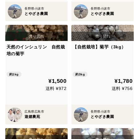
長野県小諸市
長野県小諸市
とやざき農園
とやざき農園
天然のインシュリン 自然栽
【自然栽培】菊芋（3kg）
培の菊芋
約1kg
約3kg
¥1,500
¥1,780
送料 ¥972
送料 ¥756
広島県広島市
長野県小諸市
遊嬉農苑
とやざき農園