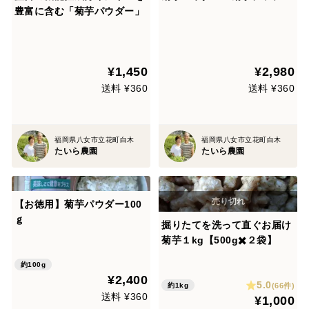
豊富に含む「菊芋パウダー」
¥1,450
¥2,980
送料 ¥360
送料 ¥360
福岡県八女市立花町白木
福岡県八女市立花町白木
たいら農園
たいら農園
【お徳用】菊芋パウダー100
ｇ
掘りたてを洗って直ぐお届け
菊芋１kg【500g✖️２袋】
約100g
¥2,400
5.0
(66件)
約1kg
送料 ¥360
¥1,000