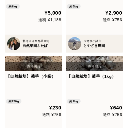
不使用】(8kg)
約8kg
約5kg
¥5,000
¥2,900
送料 ¥1,188
送料 ¥756
北海道河西郡芽室町
長野県小諸市
自然菜園ふたば
とやざき農園
【自然栽培】菊芋（小袋）
【自然栽培】菊芋（1kg）
約350g
約1kg
¥230
¥640
送料 ¥756
送料 ¥756