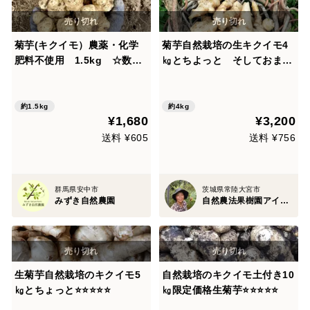
菊芋(キクイモ）農薬・化学
菊芋自然栽培の生キクイモ4
肥料不使用 1.5kg ☆数量
㎏とちよっと そしておまけ
限定
付き 生でも美味しい⭐
⭐️⭐️⭐️⭐️
約1.5kg
約4kg
¥1,680
¥3,200
送料 ¥605
送料 ¥756
群馬県安中市
茨城県常陸大宮市
みずき自然農園
自然農法果樹園アイアイファーム
生菊芋自然栽培のキクイモ5
自然栽培のキクイモ土付き10
㎏とちょっと⭐⭐️⭐️⭐️⭐️
㎏限定価格生菊芋⭐⭐️⭐️⭐️⭐️