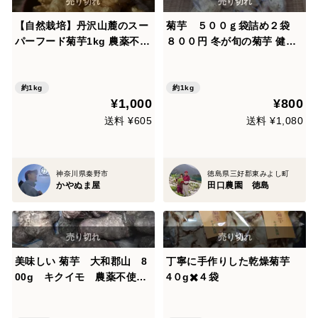
【自然栽培】丹沢山麓のスー
菊芋 ５００ｇ袋詰め２袋
パーフード菊芋1kg 農薬不使
８００円 冬が旬の菊芋 健康
用・肥料不使用 60サイズ
増進や血糖値が気になる方へ
のおすすめです。 こちらの商
品はきれいに洗ってお届けし
約1kg
約1kg
¥1,000
¥800
ます。
送料 ¥605
送料 ¥1,080
神奈川県秦野市
徳島県三好郡東みよし町
かやぬま屋
田口農園 徳島
美味しい 菊芋 大和郡山 8
丁寧に手作りした乾燥菊芋
00g キクイモ 農薬不使用
4０g✖️４袋
トピナンブール