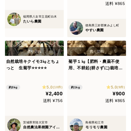
送料 ¥865
福岡県八女市立花町白木
たいら農園
徳島県三好郡東みよし町
やすい農園
自然栽培キクイモ3㎏とちょ
菊芋１㎏【肥料・農薬不使
っと 生菊芋⭐⭐️⭐️⭐️⭐️
用、不耕起(耕さずに)栽培、
自家採種】
5.0
5.0
(10件)
(9件)
約3kg
約1kg
¥2,400
¥900
送料 ¥756
送料 ¥865
茨城県常陸大宮市
島根県松江市
自然農法果樹園アイアイファーム
モリモリ農園