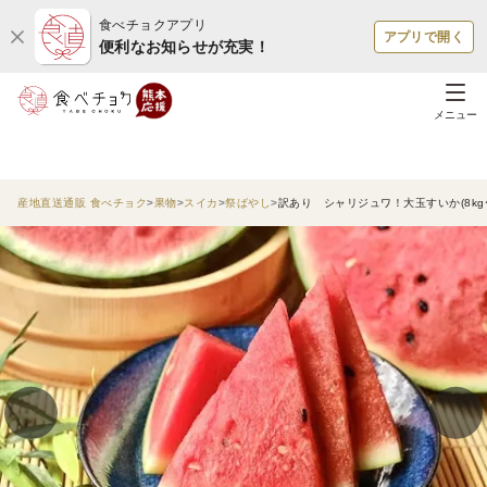
食べチョクアプリ
アプリで開く
便利なお知らせが充実！
メニュー
産地直送通販 食べチョク
果物
スイカ
祭ばやし
訳あり シャリジュワ！大玉すいか(8kg〜