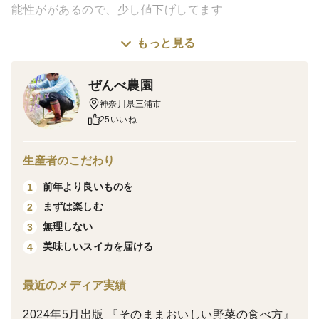
能性ががあるので、少し値下げしてます
もっと見る
※伝票に訳ありと表記されますので、贈り物の方はご注
意下さい
ぜんべ農園
神奈川県三浦市
＜味＞
25いいね
シャリ食感、糖度は平均12度で、中には14度まで高く
なるものもあります。
生産者のこだわり
前年より良いものを
1
自宅までわざわざ買いに来てくださる方が増えていま
まずは楽しむ
2
す！
無理しない
3
美味しいスイカを届ける
4
＜栽培のこだわり＞
三浦市で農協、肥料会社の方などに情報を聞き、苗の
最近のメディア実績
植え付けから収穫まで、どんな天候とも上手く付き合い
ながら、収穫、出荷目指して取り組んでいます！
2024年5月出版 『そのままおいしい野菜の食べ方』