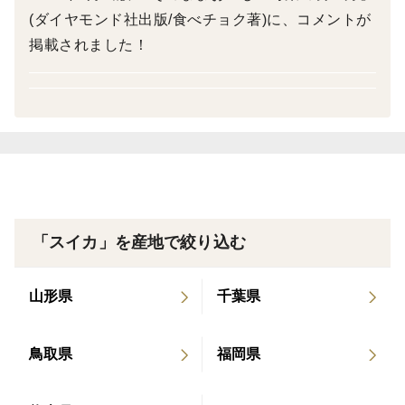
(ダイヤモンド社出版/食べチョク著)に、コメントが
＜産地の特徴＞
掲載されました！
温暖で海が近く、潮風が恵になります。
西からやってくる雨雲が、箱根の山で一気に弱まること
がとても多く、大雨から救われたと感じます。
箱根の山の存在が、とても大きいです。
＜品種など＞
祭りばやしUT、羅皇ザ・スウィート
品種指定はお受け出来ません
「スイカ」を産地で絞り込む
シャリシャリ食感の甘いスイカです
山形県
千葉県
食べたら夏を感じられると思います！
鳥取県
福岡県