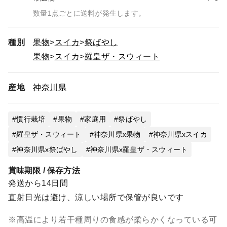
数量1点ごとに送料が発生します。
種別
果物
スイカ
祭ばやし
果物
スイカ
羅皇ザ・スウィート
産地
神奈川県
慣行栽培
果物
家庭用
祭ばやし
羅皇ザ・スウィート
神奈川県x果物
神奈川県xスイカ
神奈川県x祭ばやし
神奈川県x羅皇ザ・スウィート
賞味期限 / 保存方法
発送から14日間
直射日光は避け、涼しい場所で保管が良いです
※高温により若干種周りの食感が柔らかくなっている可