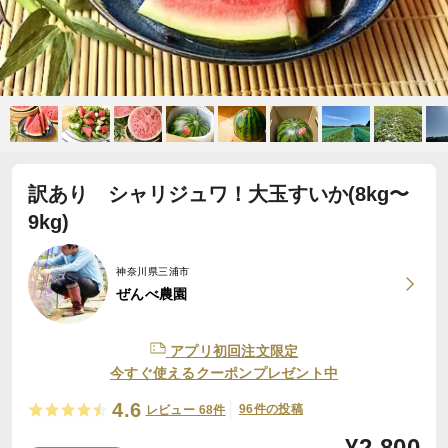
訳あり シャリジュワ！大玉すいか(8kg〜
9kg)
神奈川県三浦市
ぜんべ農園
アプリ初回注文限定
今すぐ使えるクーポンプレゼント中
4.6
96件の投稿
レビュー 68件
¥
2,800