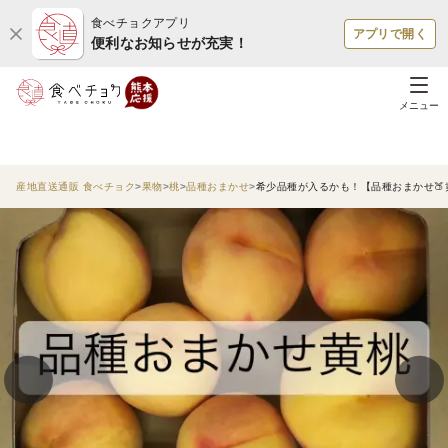
食べチョクアプリ
アプリで開く
便利なお知らせが充実！
メニュー
産地直送通販 食べチョク
果物
桃
品種おまかせ
希少品種が入るかも！【品種おまかせ🍑黄