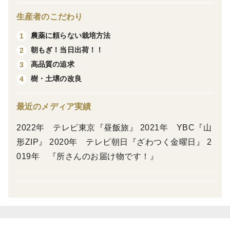
🍑スイート光黄/黄金桃/夕月/黄貴妃/光月/西尾ゴールド/
ラストゴールド/黄ららの極/CXなど…
生産者のこだわり
農薬に頼らない栽培方法
1
朝もぎ！当日出荷！！
2
【栽培のこだわり】
高品質の追求
3
松栗では生命力のある強い実を残すように剪定・摘果を
樹・土壌の改良
4
徹底し少数精鋭に育て、
うまみと栄養がたっぷり詰まった果実に仕上げておりま
最近のメディア実績
す。なお、化学肥料を一切使用せず、
2022年 テレビ東京『昼飯旅』 2021年 YBC『山
有機肥料のみを使用。農薬は極限まで減らし、一般的な
形ZIP』 2020年 テレビ朝日『ざわつく金曜日』 2
使用量の半分以下に抑えております。
019年 『所さんのお届け物です！』
また、”当日発送”を徹底しており、みずみずしい果実を
産地直送いたします。
●訳あり家庭用・・・
キズ、割れ、変形、小ぶり、枝あと、おしキズ、その他