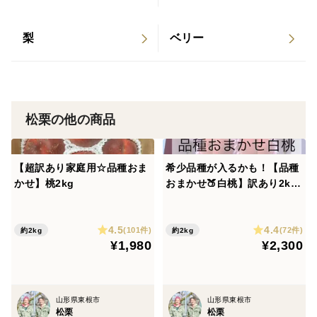
・ヤマト運輸クール冷蔵でのお届け。果実は収穫と同時
に鮮度が落ち始めます。温度変化によっても鮮度が落ち
梨
ベリー
ますので、お手元に届きましたら冷蔵保存でできるだけ
早くお召し上がりください。
・生ものとなっておりますので、商品の補償期間はお届
け日当日までとさせていただきます。
松栗の他の商品
・万全な状態で出荷しておりますが、果実の性質上、輸
送中の振動等で若干の表面のこすれや果汁漏れがある場
合がございます。
【超訳あり家庭用☆品種おま
希少品種が入るかも！【品種
何卒、その旨をご理解・ご了承していただいた上でご購
かせ】桃2kg
おまかせ🍑白桃】訳あり2kg
入いただきますようお願いいたします。
※8~9月発送
不良品・配送事故等ございましたら、まずはご連絡いた
4.5
4.4
(101件)
(72件)
約2kg
約2kg
だけますようお願い致します。
¥1,980
¥2,300
・宅急便での発送に耐えられる硬さのものを収穫し、発
送を行います。
届いた時点で硬いと感じるようであれば、クール便でお
山形県東根市
山形県東根市
松栗
松栗