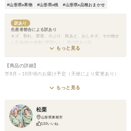
山形県x果物
山形県x桃
山形県x品種おまかせ
訳あり
生産者都合による訳あり
キズ、割れ、変形、小ぶり、枝あと、おしキズ、その他せ
ん孔病(味や健康に問題なし）等の訳あり品
もっと見る
【商品の詳細】
🍑8月～10月頃のお届け予定（天候により変更あり）
もっと見る
【品種おまかせ黄桃】
訳あり2㎏ 6～10玉入り（玉サイズによって入数が変
わります。）
松栗
安定した在庫確保ができず単品販売を行っていない品種
山形県東根市
がはいるかも…！！！
130いいね