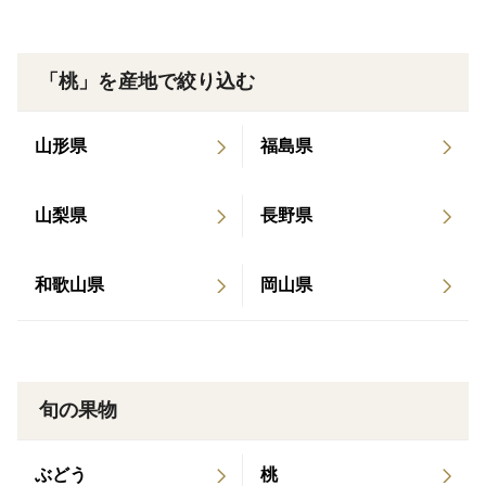
せん孔病(味や健康に問題なし）等の訳あり品となりま
す。
※太陽の当たり方や実のなる位置などで大きさや糖度に
「桃」を産地で絞り込む
ばらつきがあります。予めご了承ください。
山形県
福島県
【注意事項】
・こちらの商品は、8月～10月頃の発送となります。
山梨県
長野県
（天候により生育状況が変わるため、発送開始時期が前
後する場合がございます。）
和歌山県
岡山県
商品が届きましたら、即日開封いただけますようお願い
致します。
・商品は順次発送させていただきます。お届け日の指定
を承ることは出来かねます。
旬の果物
・また、不在期間が明らかで避けてほしい日がある場合
はご連絡ください。
ぶどう
桃