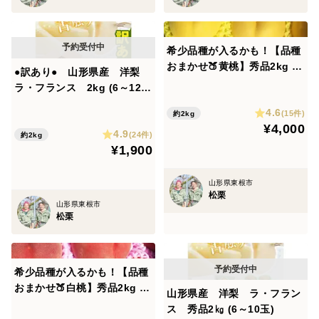
送りしておりますが、風通しの良い、日の当たらない場
所で常温でお好みの硬さになるまで置いてください。た
だし、ナマモノですので置きすぎてしまいますと茶色く
希少品種が入るかも！【品種
変色し腐れの原因になってしまいますので、様子を見て
おまかせ🍑黄桃】秀品2kg ※
●訳あり● 山形県産 洋梨
いただきながらなるべくお早めにお召し上がりくださ
8～10月発送
ラ・フランス 2kg (6～12
い。
玉)
4.6
(15件)
約2kg
¥4,000
4.9
(24件)
約2kg
¥1,900
山形県東根市
松栗
山形県東根市
松栗
希少品種が入るかも！【品種
おまかせ🍑白桃】秀品2kg ※
山形県産 洋梨 ラ・フラン
8~9月発送
ス 秀品2㎏ (6～10玉)