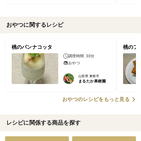
おやつに関するレシピ
桃のパンナコッタ
桃のフ
調理時間: 30分
おやつ
山形県 東根市
まるたか果樹園
おやつのレシピをもっと見る
レシピに関係する商品を探す