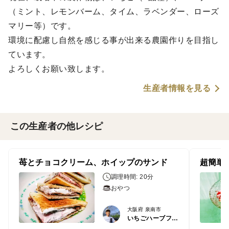
（ミント、レモンバーム、タイム、ラベンダー、ローズ
マリー等）です。
環境に配慮し自然を感じる事が出来る農園作りを目指し
ています。
よろしくお願い致します。
生産者情報を見る
この生産者の他レシピ
苺とチョコクリーム、ホイップのサンド
超簡単
調理時間: 20分
おやつ
大阪府 泉南市
いちごハーブファーム泉南