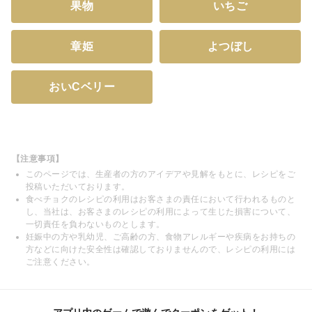
果物
いちご
章姫
よつぼし
おいCベリー
【注意事項】
このページでは、生産者の方のアイデアや見解をもとに、レシピをご
投稿いただいております。
食べチョクのレシピの利用はお客さまの責任において行われるものと
し、当社は、お客さまのレシピの利用によって生じた損害について、
一切責任を負わないものとします。
妊娠中の方や乳幼児、ご高齢の方、食物アレルギーや疾病をお持ちの
方などに向けた安全性は確認しておりませんので、レシピの利用には
ご注意ください。