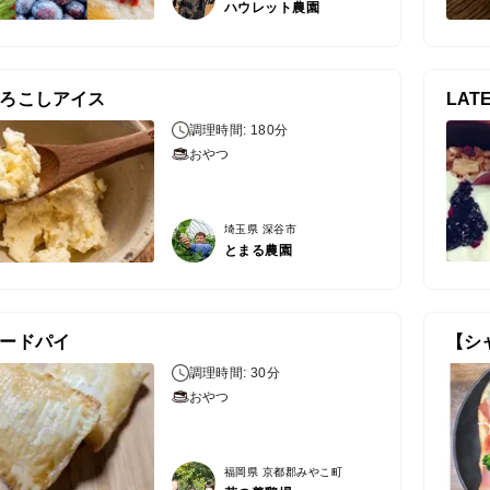
ハウレット農園
ろこしアイス
調理時間: 180分
おやつ
埼玉県 深谷市
とまる農園
ードパイ
調理時間: 30分
おやつ
福岡県 京都郡みやこ町