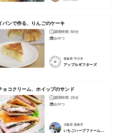
イパンで作る、りんごのケーキ
調理時間: 60分
おやつ
青森県 平川市
アップルギフターズ
チョコクリーム、ホイップのサンド
調理時間: 20分
おやつ
大阪府 泉南市
いちごハーブファーム泉南