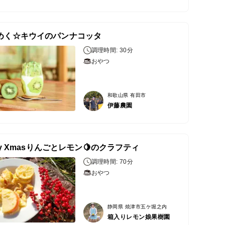
めく☆キウイのパンナコッタ
調理時間: 30分
おやつ
和歌山県 有田市
伊藤農園
ry Xmasりんごとレモン🍋のクラフティ
調理時間: 70分
おやつ
静岡県 焼津市五ケ堀之内
箱入りレモン娘果樹園