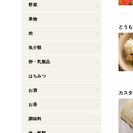
野菜
果物
とうも
肉
魚介類
卵・乳製品
はちみつ
お酒
カスタ
お茶
調味料