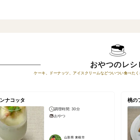
おやつのレシ
ケーキ、ドーナッツ、アイスクリームなどついつい食べたく
ンナコッタ
桃の
調理時間: 30分
おやつ
山形県 東根市