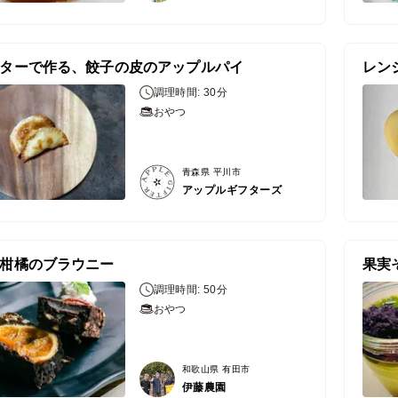
ターで作る、餃子の皮のアップルパイ
レン
調理時間: 30分
おやつ
青森県 平川市
アップルギフターズ
柑橘のブラウニー
調理時間: 50分
おやつ
和歌山県 有田市
伊藤農園