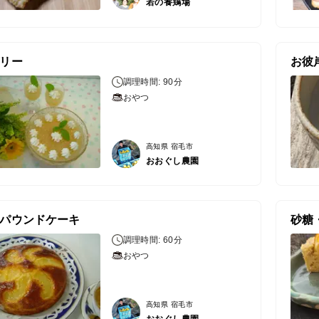
若の養鶏場
リー
お彼
調理時間: 90分
おやつ
高知県 宿毛市
おおぐし農園
パウンドケーキ
調理時間: 60分
おやつ
高知県 宿毛市
おおぐし農園