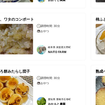
、ワタのコンポート
柿ふ
調理時間: 30分
おやつ
岐阜県 揖斐郡大野町
NAITO FARM
ろ餅みたらし団子
熟成
調理時間: 30分
おやつ
愛知県 豊橋市石巻町
おかもと農園