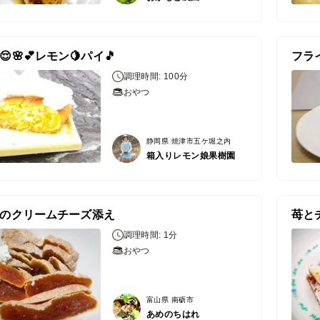
🌸💕レモン🍋パイ🎵
フラ
調理時間: 100分
おやつ
静岡県 焼津市五ケ堀之内
箱入りレモン娘果樹園
のクリームチーズ添え
苺と
調理時間: 1分
おやつ
富山県 南砺市
あめのちはれ