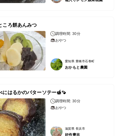
ところ餅あんみつ
調理時間: 30分
おやつ
愛知県 豊橋市石巻町
おかもと農園
べにはるかのバターソテー🍯🍠
調理時間: 30分
おやつ
滋賀県 長浜市
好作豊吉