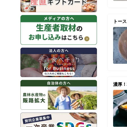
トース
濃厚！