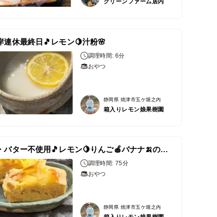
グリーンファーム居内
岸連休最終日🎵レモン🍋汁粉🌸
調理時間: 6分
おやつ
静岡県 焼津市五ケ堀之内
箱入りレモン娘果樹園
砂糖・バター不使用🎵レモン🍋りんご🍎バナナ🍌の健康ケーキ
調理時間: 75分
おやつ
静岡県 焼津市五ケ堀之内
箱入りレモン娘果樹園