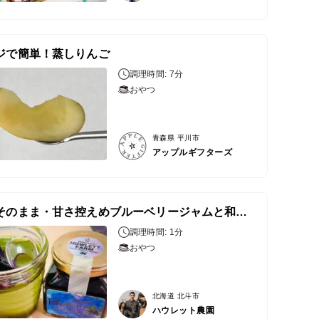
ジで簡単！蒸しりんご
調理時間: 7分
おやつ
青森県 平川市
アップルギフターズ
果実そのまま・甘さ控えめブルーベリージャムと和スイーツ
調理時間: 1分
おやつ
北海道 北斗市
ハウレット農園