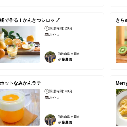
橘で作る！かんきつシロップ
きら
調理時間: 20分
おやつ
和歌山県 有田市
伊藤農園
ホットなみかんラテ
Mer
調理時間: 40分
おやつ
和歌山県 有田市
伊藤農園