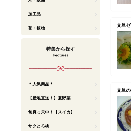
米・穀類
加工品
文旦ゼ
花・植物
特集から探す
＊人気商品＊
文旦の
【産地直送！】夏野菜
旬真っ只中！【スイカ】
サクとろ桃