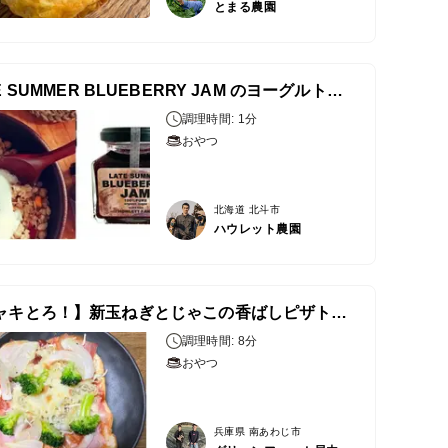
とまる農園
LATE SUMMER BLUEBERRY JAM のヨーグルトグラノーラ
調理時間: 1分
おやつ
北海道 北斗市
ハウレット農園
【シャキとろ！】新玉ねぎとじゃこの香ばしピザトースト
調理時間: 8分
おやつ
兵庫県 南あわじ市