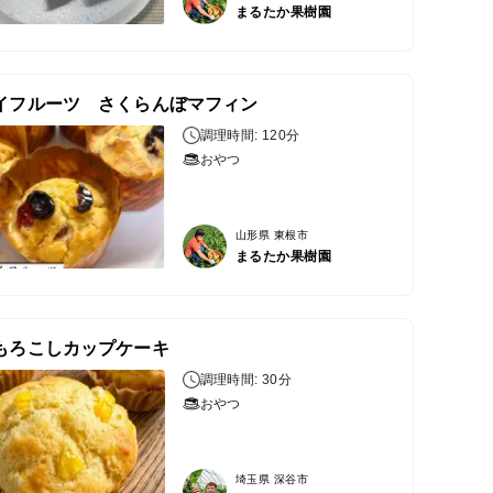
まるたか果樹園
イフルーツ さくらんぼマフィン
調理時間: 120分
おやつ
山形県 東根市
まるたか果樹園
もろこしカップケーキ
調理時間: 30分
おやつ
埼玉県 深谷市