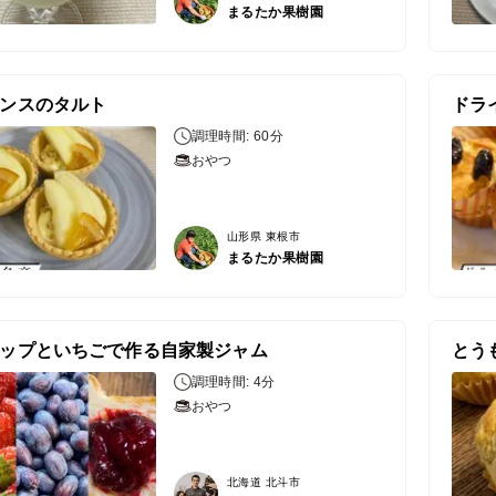
まるたか果樹園
ンスのタルト
ドラ
調理時間: 60分
おやつ
山形県 東根市
まるたか果樹園
ップといちごで作る自家製ジャム
とう
調理時間: 4分
おやつ
北海道 北斗市