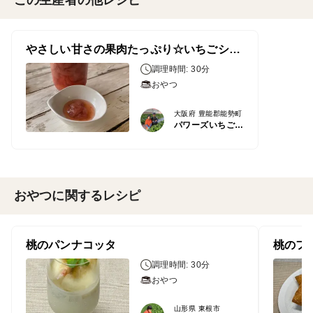
この生産者の他レシピ
やさしい甘さの果肉たっぷり☆いちごシロップ
調理時間: 30分
おやつ
大阪府 豊能郡能勢町
パワーズいちご園
おやつに関するレシピ
桃のパンナコッタ
桃のフ
調理時間: 30分
おやつ
山形県 東根市