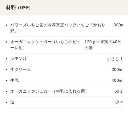
材料
（8杯分）
パワーズいちご園の冷凍真空パックいちご『かおり
300g
野』
オーガニックシュガー（いちごのピュ
120ｇ※果実の40％
ーレ用）
の量
レモン汁
小さじ１
生クリーム
200ml
牛乳
400ml
オーガニックシュガー（牛乳に入れる用）
60ｇ
塩
少々