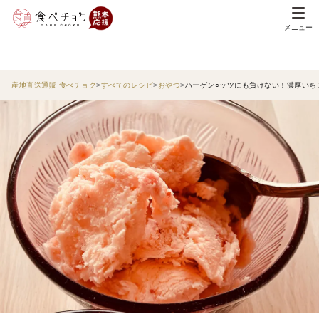
メニュー
産地直送通販 食べチョク
すべてのレシピ
おやつ
ハーゲン○ッツにも負けない！濃厚いち