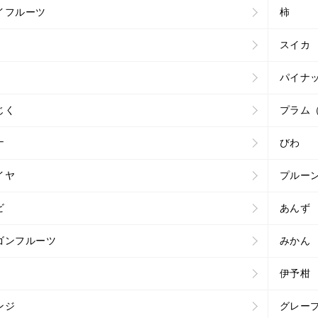
イフルーツ
柿
スイカ
パイナ
じく
プラム
ナ
びわ
イヤ
プルー
ビ
あんず
ゴンフルーツ
みかん
伊予柑
ンジ
グレー