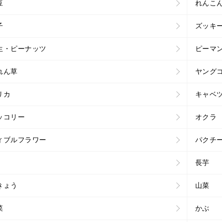
豆
れんこ
子
ズッキ
生・ピーナッツ
ピーマ
れん草
ヤング
リカ
キャベ
ッコリー
オクラ
ィブルフラワー
パクチ
長芋
きょう
山菜
菜
かぶ