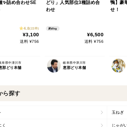
種✨詰め合わせSE
どり」人気部位3種詰め合
鴨】豪
）
わせ
せ！
4.8
(22件)
約4kg
¥3,100
¥6,500
送料 ¥756
送料 ¥756
岐阜県中津川市
岐阜県中津川市
恵那どり本舗
恵那どり本舗
から探す
ト
玉ねぎ
にく
じゃが