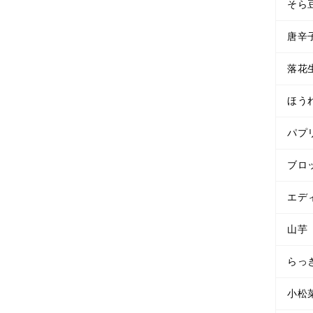
そら
唐辛
落花
ほう
パプ
ブロ
エデ
山芋
らっ
小松