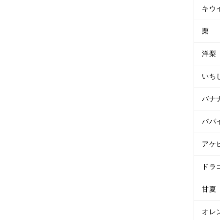
キウ
栗
洋梨
いち
バナ
パパ
アケ
ドラ
甘夏
オレ