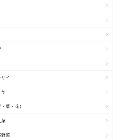
が
ド
ンサイ
イヤ
実・葉・花）
根菜
茎野菜