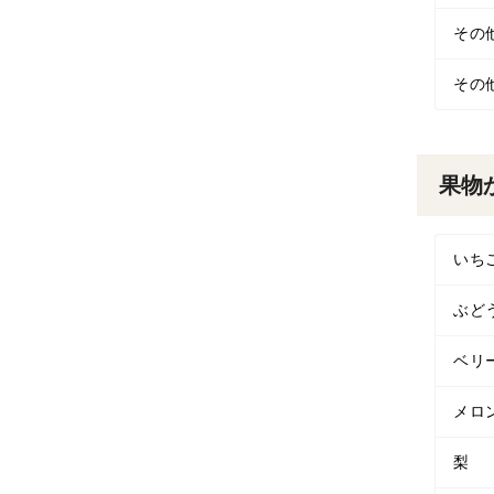
その
その
果物
いち
ぶど
ベリ
メロ
梨