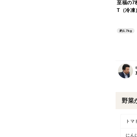
至福の7
T（冷凍
約1.7kg
野菜
トマ
にん