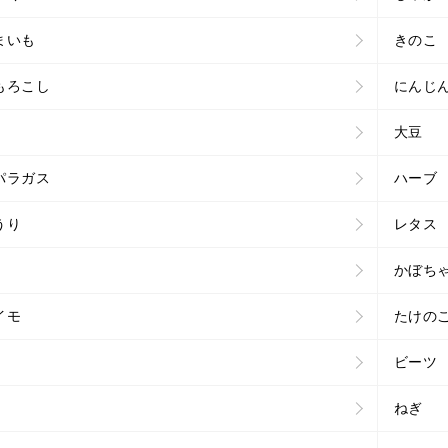
まいも
きのこ
もろこし
にんじ
大豆
パラガス
ハーブ
うり
レタス
かぼち
イモ
たけの
ビーツ
ねぎ