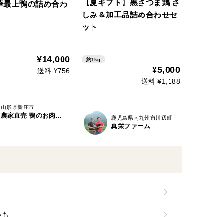
【夏ギフト】黒さつま鶏 さ
華最上鴨の詰め合わ
しみ＆加工品詰め合わせセ
ット
¥14,000
約1kg
¥5,000
送料 ¥756
送料 ¥1,188
山形県新庄市
農家直売 鴨のお肉屋さん 加藤貴也
鹿児島県南九州市川辺町
真栄ファーム
いも