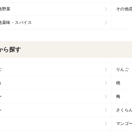
他野菜
その他
他薬味・スパイス
から探す
ご
りんご
う
桃
ー
梅
ン
さくら
マンゴ