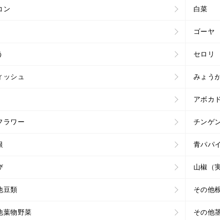
コン
白菜
ゴーヤ
う
セロリ
ィッシュ
みょう
アボカ
フラワー
チンゲ
根
青パパ
び
山椒（
他豆類
その他
他葉物野菜
その他