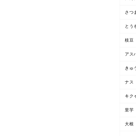
さつ
とう
枝豆
アス
きゅ
ナス
キク
里芋
大根