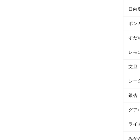
日向
ポン
すだ
レモ
文旦
シー
銀杏
グア
ライ
みか