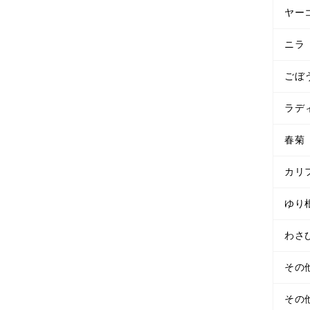
ヤー
ニラ
ごぼ
ラデ
春菊
カリ
ゆり
わさ
その
その