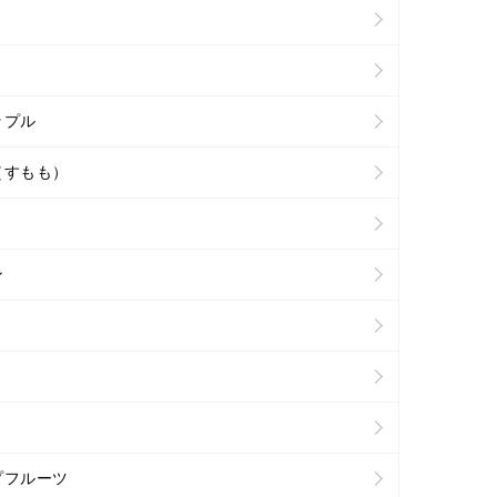
ップル
（すもも）
ン
プフルーツ