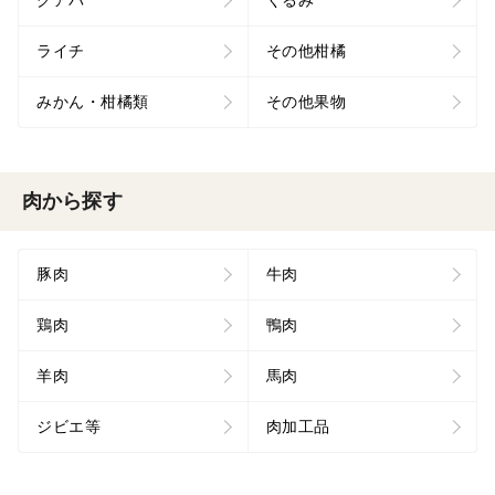
グアバ
くるみ
ライチ
その他柑橘
みかん・柑橘類
その他果物
肉から探す
豚肉
牛肉
鶏肉
鴨肉
羊肉
馬肉
ジビエ等
肉加工品