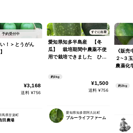
すぐに出荷
愛知県知多半島産 【冬
い！＞とうがん
瓜】 栽培期間中農薬不使
《販売
】
用で栽培できました ひと
２~３
つ3kgほどJA出荷品 3つ
農薬化
まで一つの送料で同じにで
がん
約3kg
きます
¥1,500
¥3,168
約2kg
送料 ¥756
送料 ¥756
愛知県知多郡阿久比町
群馬県甘楽町
ブルーライフファーム
吉田農場