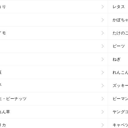
うり
レタス
かぼち
イモ
たけの
ビーツ
ねぎ
豆
れんこ
子
ズッキ
生・ピーナッツ
ピーマ
れん草
ヤング
リカ
キャベ