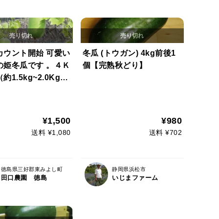
カウント開始 可愛い
冬瓜 (トウガン) 4kg前後1
の姫冬瓜です 。４Ｋ
個【完熟秋どり】
1.5kg~2.0Kgの
姫冬瓜2~4個入
状：2000円 ⇒ 1
限定10箱
¥1,500
¥980
送料 ¥1,080
送料 ¥702
徳島県三好郡東みよし町
静岡県浜松市
田口農園 徳島
いじまファーム