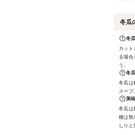
冬瓜
冬
カット
る場合
う。
冬
冬瓜は
スープ
美
冬瓜は
種は熟
しりと