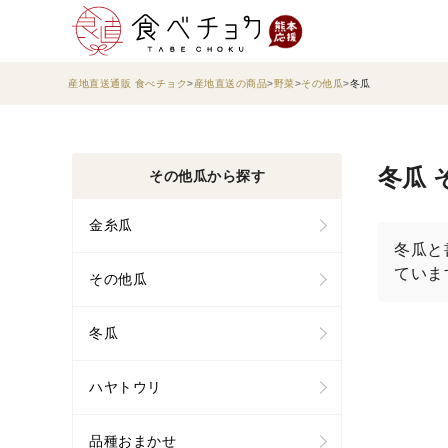
産地直送通販 食べチョク
産地直送の商品
野菜
その他瓜
冬瓜
冬瓜 
その他瓜から探す
金糸瓜
冬瓜と
ていま
その他瓜
冬瓜
ハヤトウリ
品種おまかせ