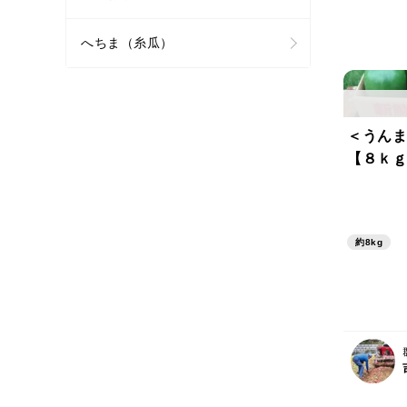
へちま（糸瓜）
＜うんま
【８ｋｇ
約8kg