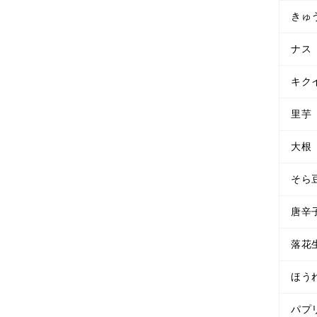
きゅ
ナス
キク
里芋
大根
そら
唐辛
落花
ほう
パプ