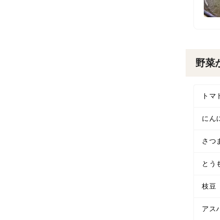
野菜
トマ
にん
さつ
とう
枝豆
アス