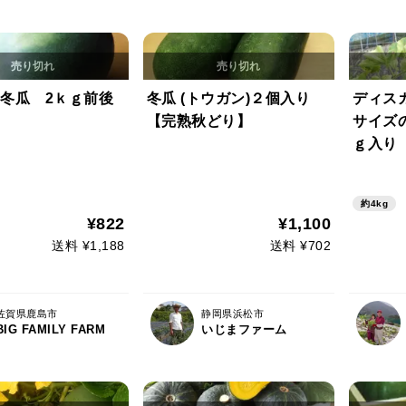
冬瓜 2ｋｇ前後
冬瓜 (トウガン)２個入り
ディス
【完熟秋どり】
サイズ
ｇ入り（約
大きさの
り） 現
約4kg
500円 
¥822
¥1,100
送料 ¥1,188
送料 ¥702
佐賀県鹿島市
静岡県浜松市
BIG FAMILY FARM
いじまファーム