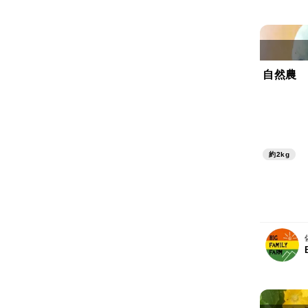
自然農 
約2kg