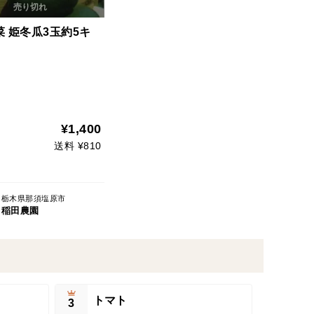
 姫冬瓜3玉約5キ
¥1,400
送料 ¥810
栃木県那須塩原市
稲田農園
トマト
3