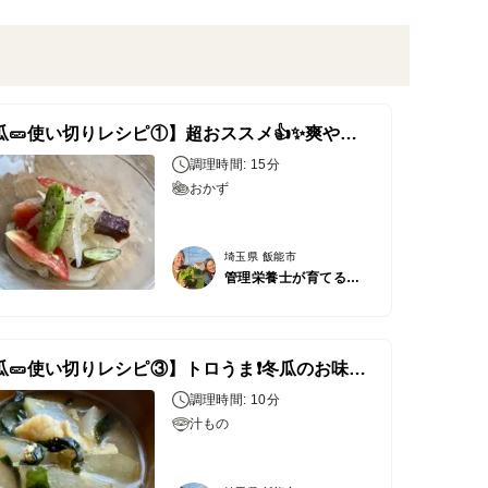
【冬瓜🥒使い切りレシピ①】超おススメ👍✨爽やか冬瓜サラダ
調理時間: 15分
おかず
埼玉県 飯能市
管理栄養士が育てる固定種/在来種のお野菜・自然栽培ナチュベジ＊ウィル
【冬瓜🥒使い切りレシピ③】トロうま❗️冬瓜のお味噌汁
調理時間: 10分
汁もの