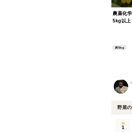
農薬化学
5kg以
約5kg
野菜の
1