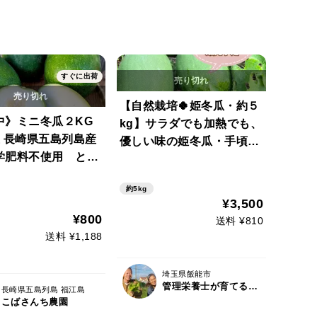
すぐに出荷
【自然栽培🍀姫冬瓜・約５
中》ミニ冬瓜２KG
kg】サラダでも加熱でも、
玉 長崎県五島列島産
優しい味の姫冬瓜・手頃な
学肥料不使用 とう
大きさ（1個1〜2kg台×2〜
3個入り）
約5kg
¥3,500
¥800
送料 ¥810
送料 ¥1,188
埼玉県飯能市
管理栄養士が育てる固定種/在来種のお野菜・自然栽培ナチュベジ＊ウィル
長崎県五島列島 福江島
こばさんち農園