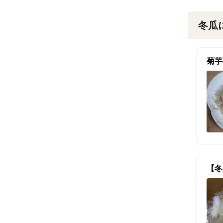
冬瓜
菊芋