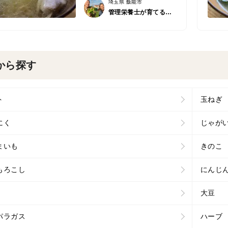
埼玉県 飯能市
管理栄養士が育てる固定種/在来種のお野菜・自然栽培ナチュベジ＊ウィル
から探す
ト
玉ねぎ
にく
じゃが
まいも
きのこ
もろこし
にんじ
大豆
パラガス
ハーブ