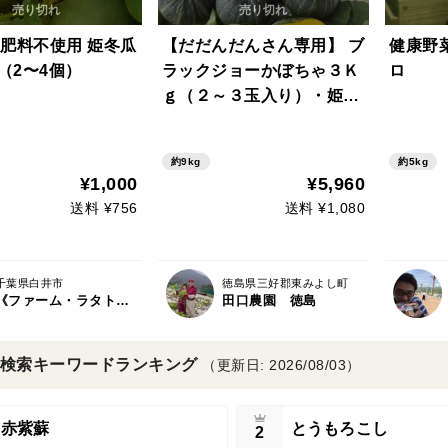
肥料不使用 姫冬瓜
【だだんだんさん専用】 ブ
健康野菜
上（2〜4個）
ラックジョーかぼちゃ３Ｋ
ロ
ｇ（２～３玉入り）・姫冬
瓜４Ｋｇ（３～４玉入
り）・規格外キュウリ（曲
約9kg
約5kg
り）２Ｋｇ（５００ｇ入り
¥1,000
¥5,960
４パック）のセット (箱代
送料 ¥756
送料 ¥1,080
少し割引済）…気持ちです
千葉県白井市
徳島県三好郡東みよし町
《ファーム・ラタトゥィユ》たきざわ農園
田口農園 徳島
検索キーワードランキング
（更新日: 2026/08/03）
赤紫蘇
とうもろこし
2