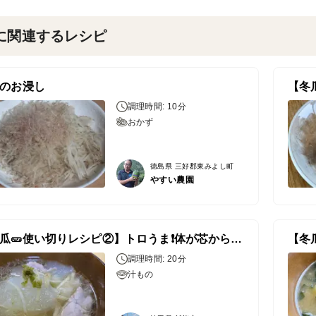
に関連するレシピ
のお浸し
調理時間: 10分
おかず
徳島県 三好郡東みよし町
やすい農園
【冬瓜🥒使い切りレシピ②】トロうま❗️体が芯からあったまる♨️定番の冬瓜スープ
調理時間: 20分
汁もの