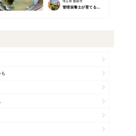
埼玉県 飯能市
管理栄養士が育てる固定種/在来種のお野菜・自然栽培ナチュベジ＊ウィル
いも
ん