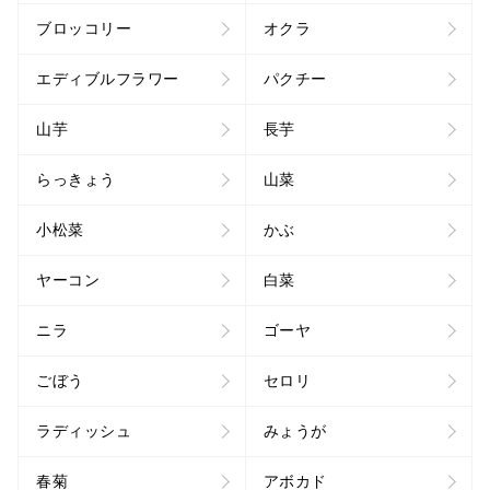
ブロッコリー
オクラ
エディブルフラワー
パクチー
山芋
長芋
らっきょう
山菜
小松菜
かぶ
ヤーコン
白菜
ニラ
ゴーヤ
ごぼう
セロリ
ラディッシュ
みょうが
春菊
アボカド