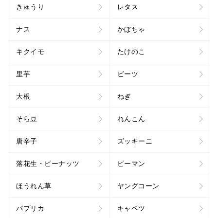
きゅうり
レタス
ナス
かぼちゃ
キクイモ
たけのこ
里芋
ビーツ
大根
ねぎ
そら豆
れんこん
唐辛子
ズッキーニ
落花生・ピーナッツ
ピーマン
ほうれん草
ヤングコーン
パプリカ
キャベツ