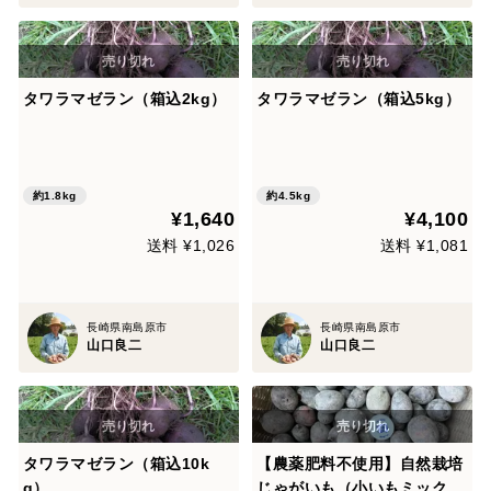
タワラマゼラン（箱込2kg）
タワラマゼラン（箱込5kg）
約1.8kg
約4.5kg
¥1,640
¥4,100
送料 ¥1,026
送料 ¥1,081
長崎県南島原市
長崎県南島原市
山口良二
山口良二
タワラマゼラン（箱込10k
【農薬肥料不使用】自然栽培
g）
じゃがいも（小いもミック