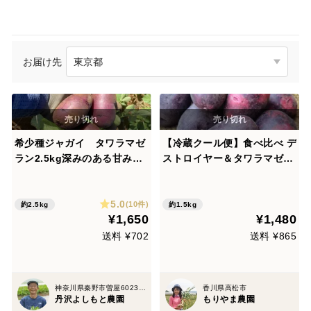
お届け先
希少種ジャガイ タワラマゼ
【冷蔵クール便】食べ比べ デ
ラン2.5kg深みのある甘みが
ストロイヤー＆タワラマゼラ
特徴【新ジャガイモ】
ン 計1.5㎏(8-18個程度) 掘り
たて土付き新じゃが ◆訳あり
5.0
◆
(10件)
約2.5kg
約1.5kg
¥1,650
¥1,480
送料 ¥702
送料 ¥865
神奈川県秦野市曽屋6023-36
香川県高松市
丹沢よしもと農園
もりやま農園