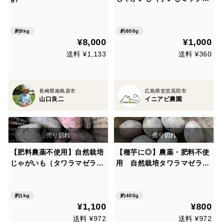
ス）
約9kg
約800g
¥8,000
¥1,000
送料 ¥1,133
送料 ¥360
長崎県南島原市
広島県安芸高田市
山口良二
イニアビ農園
【肥料農薬不使用】自然栽培
【種芋に◎】農薬・肥料不使
じゃがいも（タワラマゼラ
用 自然栽培タワラマゼラン
ン、グラウンドペチカのミッ
（10個）
クス）
約1kg
約400g
¥1,100
¥800
送料 ¥972
送料 ¥972