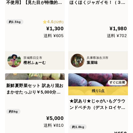
不使用】【見た目が特徴的】
ほくほくジャガイモ！（３〜
グラウンドペチカ（通称:デ
５種類食べ比べ）1.5kg
ストロイヤー）1.5kg
4.6
(32件)
約1.5kg
¥1,300
¥1,980
送料 ¥605
送料 ¥702
茨城県日立市
兵庫県加古川市
樫村ふぁーむ
葉菜味
すぐに出荷
新鮮夏野菜セット 訳あり混お
まかせたっぷり￥5,000分
栽培期間中農薬・化学肥料・
★訳あり★じゃがいもグラウ
動物性堆肥 不使用の安心安全
ンドペチカ（デストロイヤ
で美味しい野菜を食卓へ！翡
約5kg
ー）ご家庭用 1.8kg【クール
¥5,000
翠ナス 白ナス 島オクラ
便】【栽培期間中、農薬・肥
送料 ¥810
料不使用】
約1.8kg