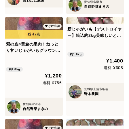
あわたに農園
愛知県常滑市
自然野菜まきの
すぐに出荷
新じゃがいも【デストロイヤ
ー】箱込約2kg美味しいと大
評判
紫の皮×黄金の果肉！ねっと
り甘いじゃがいもグラウンド
約1.8kg
ペチカ（デストロイヤー）1.
¥1,400
8kg【クール便】【栽培期間
送料 ¥605
中、農薬・肥料不使用】
約1.8kg
¥1,200
送料 ¥756
茨城県土浦市板谷
野本農園
愛知県常滑市
自然野菜まきの
すぐに出荷