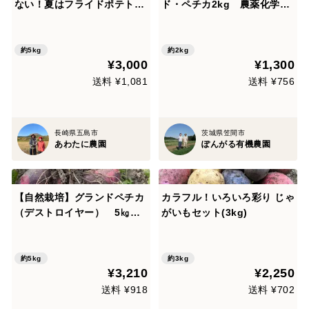
ない！夏はフライドポテトで
ド・ペチカ2kg 農薬化学肥
食べ比べ！島じゃがいも２種
料不使用
類｜デジマ&グラウンドペチ
カ５kg
約5kg
約2kg
¥3,000
¥1,300
送料 ¥1,081
送料 ¥756
長崎県五島市
茨城県笠間市
あわたに農園
ぽんがる有機農園
【自然栽培】グランドペチカ
カラフル！いろいろ彩り じゃ
（デストロイヤー） 5㎏
がいもセット(3kg)
（肥料・農薬不使用）ばれい
しょ
約5kg
約3kg
¥3,210
¥2,250
送料 ¥918
送料 ¥702