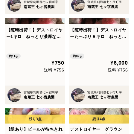
宮城県刈田群七ヶ宿町字 滝ノ上39
宮城県刈田群七ヶ宿町字 滝ノ上39
南蔵王 七ヶ宿農園
南蔵王 七ヶ宿農園
【随時出荷！】デストロイヤ
【随時出荷！】デストロイヤ
ー1キロ ねっとり濃厚なじ
ーたっぷり８キロ ねっとり
ゃがいも〜雪室熟成〜別名グ
濃厚なじゃがいも〜雪室熟
ラウンドペチカ
成〜別名グラウンドペチカ
約1kg
約8kg
¥750
¥6,000
送料 ¥756
送料 ¥756
宮城県刈田群七ヶ宿町字 滝ノ上39
宮城県刈田群七ヶ宿町字 滝ノ上39
南蔵王 七ヶ宿農園
南蔵王 七ヶ宿農園
【訳あり】ビールが待ちきれ
デストロイヤー グラウン