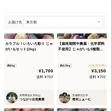
お届け先
カラフル！いろいろ彩り じゃ
【栽培期間中農薬・化学肥料
がいもセット(2kg)
不使用】じゃがいも5種類食
べ比べセット(きたあかり・
とうや・グラウンドペチカ・
5.0
シャドークイーン・ノーザン
(21件)
約2kg
約4.5kg
¥1,700
¥3,150
ルビー)
送料 ¥702
送料 ¥702
長野県佐久市内山
茨城県日立市
つながり自然農園
樫村ふぁーむ