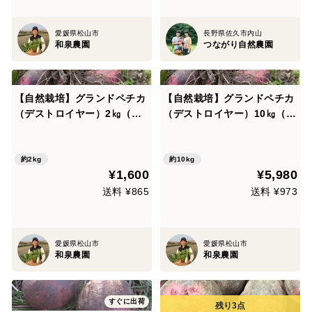
愛媛県松山市
長野県佐久市内山
和泉農園
つながり自然農園
【自然栽培】グランドペチカ
【自然栽培】グランドペチカ
（デストロイヤー）2㎏（肥
（デストロイヤー）10㎏（肥
料・農薬不使用）ばれいしょ
料・農薬不使用）ばれいしょ
約2kg
約10kg
¥1,600
¥5,980
送料 ¥865
送料 ¥973
愛媛県松山市
愛媛県松山市
和泉農園
和泉農園
すぐに出荷