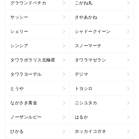
グラウンドペチカ
こがね丸
サッシー
さやあかね
シェリー
シャドークイーン
シンシア
スノーマーチ
タワラポラリス北極星
タワラマゼラン
タワラヨーデル
デジマ
とうや
トヨシロ
ながさき黄金
ニシユタカ
ノーザンルビー
はるか
ひかる
ホッカイコガネ