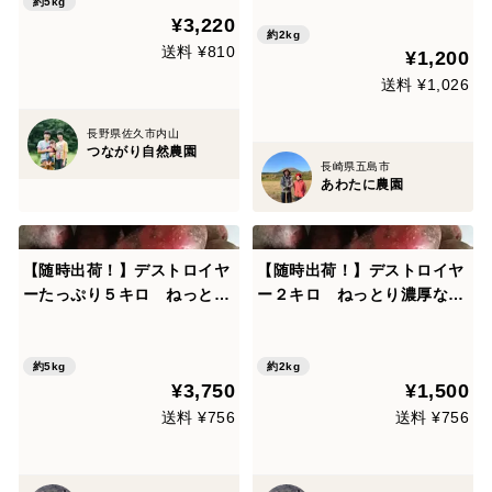
約5kg
類｜デジマ&グラウンドペチ
¥3,220
カ２kg
約2kg
送料 ¥810
¥1,200
送料 ¥1,026
長野県佐久市内山
つながり自然農園
長崎県五島市
あわたに農園
【随時出荷！】デストロイヤ
【随時出荷！】デストロイヤ
ーたっぷり５キロ ねっとり
ー２キロ ねっとり濃厚なじ
濃厚なじゃがいも〜雪室熟
ゃがいも〜雪室熟成〜別名グ
成〜別名グラウンドペチカ
ラウンドペチカ
約5kg
約2kg
¥3,750
¥1,500
送料 ¥756
送料 ¥756