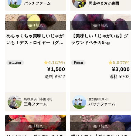
パッチファーム
岡山やまおか農園
めちゃくちゃ美味しいじゃが
【美味しい！じゃがいも】グ
いも！デストロイヤー（グラ
ラウンドペチカ5kg
ンドペチカ）1.2キロ
4.1
5.0
(17件)
(77件)
約1.2kg
約5kg
¥1,500
¥3,000
送料 ¥972
送料 ¥702
島根県浜田市国分町
愛知県田原市
三島ファーム
パッチファーム