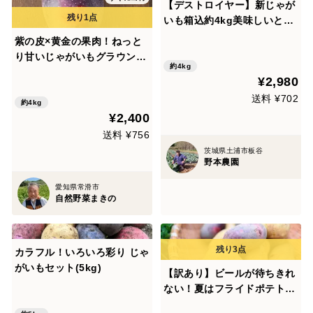
【デストロイヤー】新じゃが
いも箱込約4kg美味しいと大
評判
紫の皮×黄金の果肉！ねっと
り甘いじゃがいもグラウンド
約4kg
ペチカ（デストロイヤー）4.
¥2,980
0kg【クール便】【栽培期間
送料 ¥702
中、農薬・肥料不使用】
約4kg
¥2,400
送料 ¥756
茨城県土浦市板谷
野本農園
愛知県常滑市
自然野菜まきの
カラフル！いろいろ彩り じゃ
がいもセット(5kg)
【訳あり】ビールが待ちきれ
ない！夏はフライドポテトで
食べ比べ！島じゃがいも２種