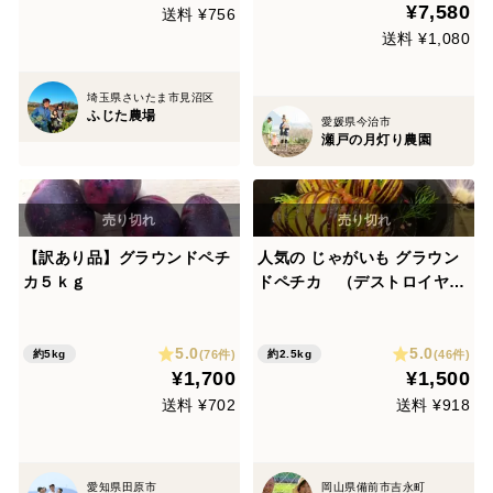
¥7,580
しっとりとした食感とほどよ
送料 ¥756
い甘味がある希少品種です！
送料 ¥1,080
埼玉県さいたま市見沼区
ふじた農場
愛媛県今治市
瀬戸の月灯り農園
【訳あり品】グラウンドペチ
人気の じゃがいも グラウン
カ５ｋｇ
ドペチカ （デストロイヤ
ー）2.5㎏(60サイズ箱)
5.0
5.0
(76件)
(46件)
約5kg
約2.5kg
¥1,700
¥1,500
送料 ¥702
送料 ¥918
愛知県田原市
岡山県備前市吉永町