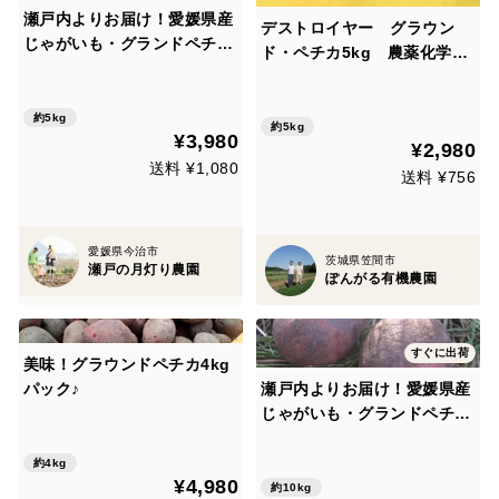
瀬戸内よりお届け！愛媛県産
デストロイヤー グラウン
じゃがいも・グランドペチカ
ド・ペチカ5kg 農薬化学肥
（通称デストロイヤ）５㎏
料不使用
【約３０～４０個・サイズ混
合・ご家庭用】粘り気のある
約5kg
約5kg
¥3,980
しっとりとした食感とほどよ
¥2,980
い甘味がある希少品種です！
送料 ¥1,080
送料 ¥756
愛媛県今治市
茨城県笠間市
瀬戸の月灯り農園
ぽんがる有機農園
すぐに出荷
美味！グラウンドペチカ4kg
パック♪
瀬戸内よりお届け！愛媛県産
じゃがいも・グランドペチカ
（通称デストロイヤ）１０㎏
【約６０～８０個・サイズ混
約4kg
¥4,980
合・ご家庭用】粘り気のある
約10kg