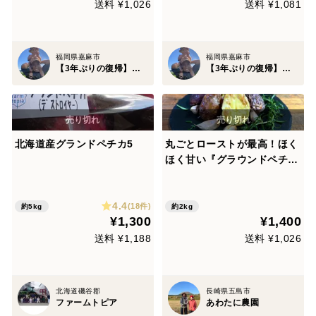
送料 ¥1,026
送料 ¥1,081
福岡県嘉麻市
福岡県嘉麻市
【3年ぶりの復帰】川村菜園
【3年ぶりの復帰】川村菜園
北海道産グランドペチカ5
丸ごとローストが最高！ほく
ほく甘い『グラウンドペチ
カ』小ぶりサイズ | 五島産じ
ゃがいも ２kg
4.4
(18件)
約5kg
約2kg
¥1,300
¥1,400
送料 ¥1,188
送料 ¥1,026
北海道磯谷郡
長崎県五島市
ファームトピア
あわたに農園