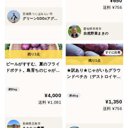
¥650
送料 ¥756
茨城県つくばみらい市
グリーンSDGsアグリファーム
愛知県常滑市
自然野菜まきの
すぐに出荷
ビールがすすむ、夏のフライ
ドポテト。島育ちのじゃがい
★訳あり★じゃがいもグラウ
も『グラウンドペチカ』五島
ンドペチカ（デストロイヤ
産 ５kg
ー）ご家庭用 4.0kg【クール
便】【栽培期間中、農薬・肥
約5kg
¥4,000
料不使用】
約4kg
¥1,350
送料 ¥1,081
送料 ¥756
長崎県五島市