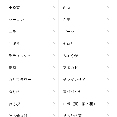
小松菜
かぶ
ヤーコン
白菜
ニラ
ゴーヤ
ごぼう
セロリ
ラディッシュ
みょうが
春菊
アボカド
カリフラワー
チンゲンサイ
ゆり根
青パパイヤ
わさび
山椒（実・葉・花）
その他豆類
その他根菜