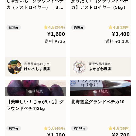
じゃがいも グラウンドペチ
掘りたて！【グラウンドペチ
カ（デストロイヤー） ３ｋ
カ】デストロイヤー（5kg）
ｇ
4.8
4.8
(20件)
(28件)
約3kg
約5kg
¥1,600
¥3,400
送料 ¥735
送料 ¥1,188
兵庫県南あわじ市
鹿児島県枕崎市
けいのしま農園
ふかざわ農園
【美味しい！じゃがいも】グ
北海道産グランドペチカ10
ラウンドペチカ2kg
5.0
4.6
(40件)
(35件)
約2kg
約10kg
¥1,300
¥2,700