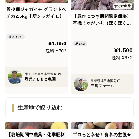
すぐに出荷
希少種ジャガイモ グランドペ
チカ2.5kg【新ジャガイモ】
【豊作につき期間限定価格】
有機じゃがいも（ほくほく甘
いデストロイヤー、グランド
ペチカ）２キロ
約2.5kg
¥1,650
約2kg
¥1,500
送料 ¥702
送料 ¥972
神奈川県秦野市曽屋6023-36
丹沢よしもと農園
島根県浜田市国分町
三島ファーム
生産地で絞り込む
【栽培期間中農薬・化学肥料
ゴロっと幸せ！食卓の主役★