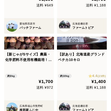
送料 ¥649
送料 ¥1,188
愛知県田原市
北海道磯谷郡
パッチファーム
ファームトピア
【新じゃがSサイズ】農薬・
【訳あり】北海道産グランド
化学肥料不使用有機栽培！小
ペチカ10キロ
芋コロコロ一口サイズのデス
トロイヤー3kg
4.4
(23件)
約3kg
約10kg
¥1,700
¥1,400
送料 ¥972
送料 ¥1,188
広島県福山市熊野町
北海道磯谷郡
根彩家ふじや
ファームトピア