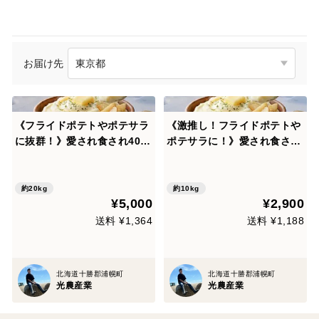
お届け先
《フライドポテトやポテサラ
《激推し！フライドポテトや
に抜群！》愛され食され40年
ポテサラに！》愛され食され
『雪夏稚くん』のヘルシーポ
40年『雪夏稚くん』の熟成ヘ
テトver. 20kg
ルシーポテトver. 10kg
約20kg
約10kg
¥5,000
¥2,900
送料 ¥1,364
送料 ¥1,188
北海道十勝郡浦幌町
北海道十勝郡浦幌町
光農産業
光農産業