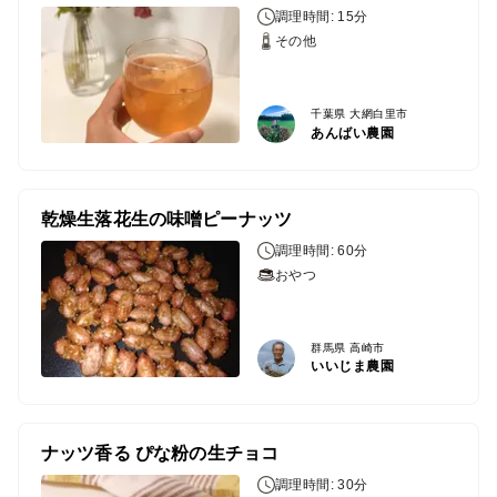
調理時間: 15分
その他
千葉県 大網白里市
あんばい農園
乾燥生落花生の味噌󠄀ピーナッツ
調理時間: 60分
おやつ
群馬県 高崎市
いいじま農園
ナッツ香る ぴな粉の生チョコ
調理時間: 30分