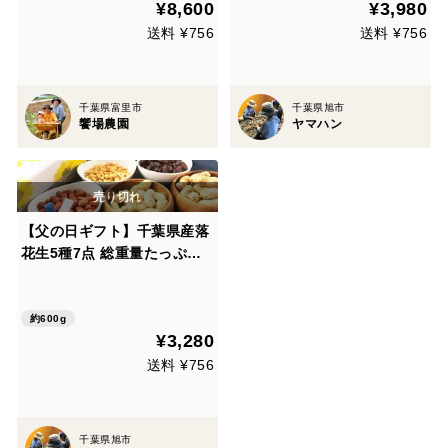
¥8,600
¥3,980
送料 ¥756
送料 ¥756
千葉県富里市
千葉県旭市
饗場農園
ヤマハン
【父の日ギフト】千葉県産落
花生5種7点 総重量たっぷり6
00g
約600g
¥3,280
送料 ¥756
千葉県旭市