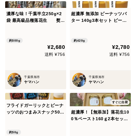
濃厚な味！千葉半立250g×2
超濃厚 無添加 ピーナッツバ
袋 最高級品種落花生 熨斗
ター 140g3本セット ピーナ
対応可【夏ギフト】
ッツペースト 千葉県産100％
使用 無糖 3本セット【夏ギフ
ト】
約500g
約420g
¥2,680
¥2,780
送料 ¥756
送料 ¥756
千葉県旭市
千葉県旭市
ヤマハン
ヤマハン
すぐに出荷
フライドガーリックとピーナ
ッツのおつまみスナック50g
超濃厚！【無添加】落花生10
×３p【冬ギフト】
0％ペースト160ｇ2本セット
【販売実績10万本突破】【ピ
ーナッツの香りと濃厚な味が
約50g