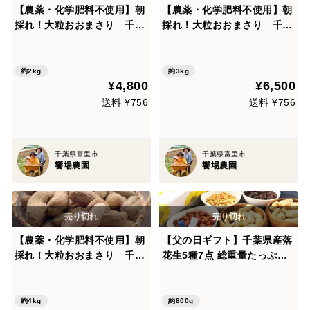
【農薬・化学肥料不使用】朝
【農薬・化学肥料不使用】朝
採れ！大粒おおまさり 千葉
採れ！大粒おおまさり 千葉
県産 生落花生２kg（レシピ
県産 生落花生３kg（レシピ
付）【敬老の日ギフト】
付）【敬老の日ギフト】
約2kg
約3kg
¥4,800
¥6,500
送料 ¥756
送料 ¥756
千葉県富里市
千葉県富里市
饗場農園
饗場農園
【農薬・化学肥料不使用】朝
【父の日ギフト】千葉県産落
採れ！大粒おおまさり 千葉
花生5種7点 総重量たっぷり8
県産 生落花生4kg（レシピ
00g
付）【敬老の日ギフト】
約4kg
約800g