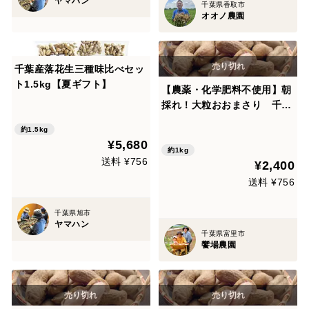
ヤマハン
千葉県香取市
オオノ農園
千葉産落花生三種味比べセッ
ト1.5kg【夏ギフト】
【農薬・化学肥料不使用】朝
採れ！大粒おおまさり 千葉
県産 生落花生１kg（レシピ
約1.5kg
付）【敬老の日ギフト】
¥5,680
約1kg
送料 ¥756
¥2,400
送料 ¥756
千葉県旭市
ヤマハン
千葉県富里市
饗場農園