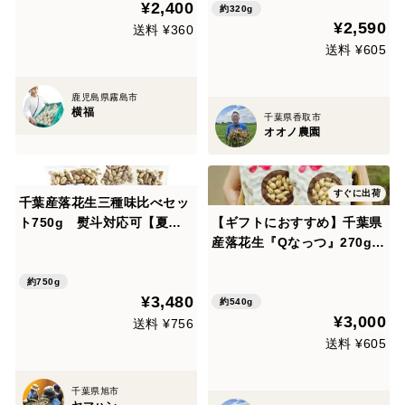
¥2,400
口いっぱいに広がる！】と大
約320g
¥2,590
好評。ギフトにもおススメ
送料 ¥360
送料 ¥605
鹿児島県霧島市
横福
千葉県香取市
オオノ農園
すぐに出荷
千葉産落花生三種味比べセッ
ト750g 熨斗対応可【夏ギ
【ギフトにおすすめ】千葉県
フト】
産落花生『Qなっつ』270g×
2P
約750g
¥3,480
約540g
¥3,000
送料 ¥756
送料 ¥605
千葉県旭市