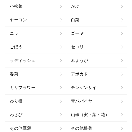
小松菜
かぶ
ヤーコン
白菜
ニラ
ゴーヤ
ごぼう
セロリ
ラディッシュ
みょうが
春菊
アボカド
カリフラワー
チンゲンサイ
ゆり根
青パパイヤ
わさび
山椒（実・葉・花）
その他豆類
その他根菜