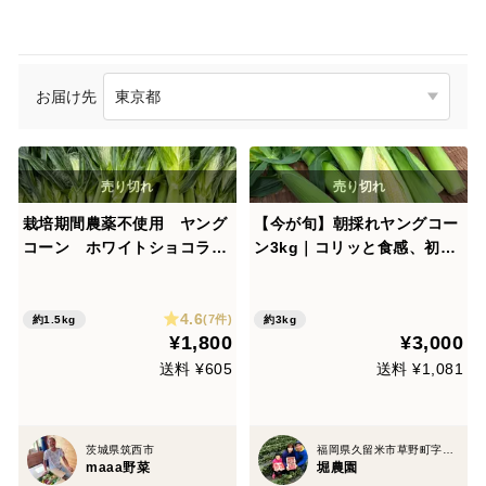
お届け先
栽培期間農薬不使用 ヤング
【今が旬】朝採れヤングコー
コーン ホワイトショコラ
ン3kg｜コリッと食感、初夏
60サイズ
のごちそう
4.6
(7件)
約1.5kg
約3kg
¥1,800
¥3,000
送料 ¥605
送料 ¥1,081
茨城県筑西市
福岡県久留米市草野町字小柳959-1
maaa野菜
堀農園