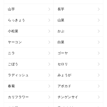
山芋
長芋
らっきょう
山菜
小松菜
かぶ
ヤーコン
白菜
ニラ
ゴーヤ
ごぼう
セロリ
ラディッシュ
みょうが
春菊
アボカド
カリフラワー
チンゲンサイ