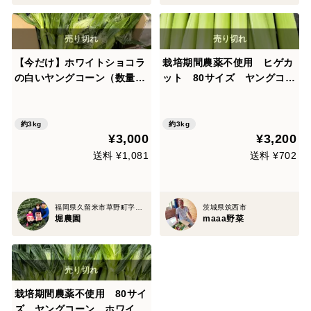
【今だけ】ホワイトショコラ
栽培期間農薬不使用 ヒゲカ
の白いヤングコーン（数量限
ット 80サイズ ヤングコー
定）3kg
ン ホワイトショコラ
約3kg
約3kg
¥3,000
¥3,200
送料 ¥1,081
送料 ¥702
福岡県久留米市草野町字小柳959-1
茨城県筑西市
堀農園
maaa野菜
栽培期間農薬不使用 80サイ
ズ ヤングコーン ホワイト