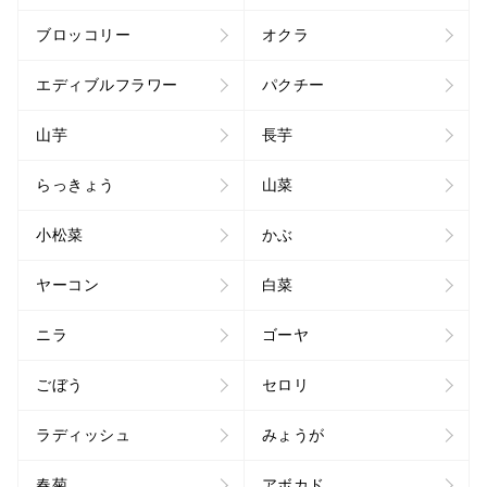
ブロッコリー
オクラ
エディブルフラワー
パクチー
山芋
長芋
らっきょう
山菜
小松菜
かぶ
ヤーコン
白菜
ニラ
ゴーヤ
ごぼう
セロリ
ラディッシュ
みょうが
春菊
アボカド