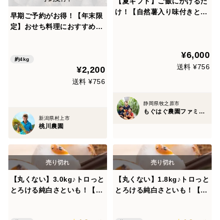
【夏ギフト】ご飯にかけるだ
け！【自然薯入り味付きとろ
早期ご予約がお得！【年末限
ろ汁8カップ】静岡産自然
定】おせち料理におすすめ！
薯・大和芋
大和里芋と紅はるかのセッ
ト！合計4キロ！
¥6,000
約4kg
送料 ¥756
¥2,200
送料 ¥756
静岡県牧之原市
もぐはぐ農園ファミリー
新潟県村上市
桃川農園
【丸くない】3.0kg♪トロっと
【丸くない】1.8kg♪トロっと
とろける純白さといも！【五
とろける純白さといも！【五
泉里芋】
泉里芋】