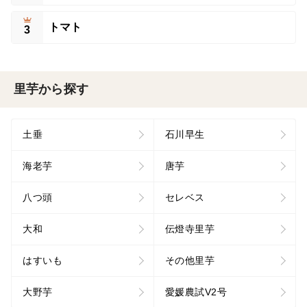
トマト
3
里芋から探す
土垂
石川早生
海老芋
唐芋
八つ頭
セレベス
大和
伝燈寺里芋
はすいも
その他里芋
大野芋
愛媛農試V2号