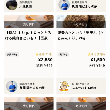
新潟県燕市
新潟県五泉市
大原農園
農園 陽だまりの芽
【特A】1.8kg♪トロっととろ
能登のさといも「里美ん（さ
ける純白さといも！【五泉里
とみん）♡」2kg
芋】
4.8
4.8
(21件)
(12件)
約1.8kg
約2kg
¥2,580
¥1,500
送料 ¥649
送料 ¥649
新潟県五泉市
石川県かほく市
農園 陽だまりの芽
ふぁーむまるぱぱ