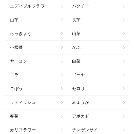
エディブルフラワー
パクチー
山芋
長芋
らっきょう
山菜
小松菜
かぶ
ヤーコン
白菜
ニラ
ゴーヤ
ごぼう
セロリ
ラディッシュ
みょうが
春菊
アボカド
カリフラワー
チンゲンサイ