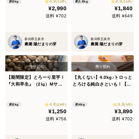
4.9
4.9
(33件)
(34件)
約3kg
約1.8kg
¥2,990
¥1,840
送料 ¥702
送料 ¥649
新潟県五泉市
新潟県五泉市
農園 陽だまりの芽
農園 陽だまりの芽
【期間限定】とろーり里芋！
【丸くない】4.0kg♪トロっと
『大和早生』（2㎏）Mサイ
とろける純白さといも！【五
ズ
泉里芋】
4.8
4.8
(69件)
(9件)
約2kg
約4kg
¥1,250
¥3,890
送料 ¥756
送料 ¥702