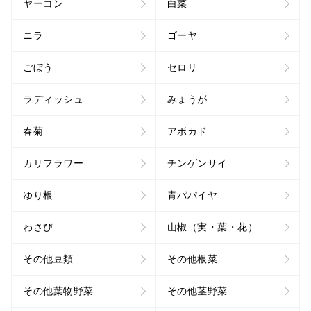
ヤーコン
白菜
ニラ
ゴーヤ
ごぼう
セロリ
ラディッシュ
みょうが
春菊
アボカド
カリフラワー
チンゲンサイ
ゆり根
青パパイヤ
わさび
山椒（実・葉・花）
その他豆類
その他根菜
その他葉物野菜
その他茎野菜