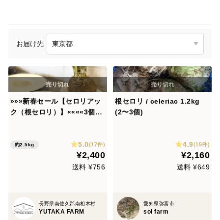
お届け先
»»»新春セール【セロリアッ
根セロリ / celeriac 1.2kg
ク（根セロリ）】««««3個〜
(2〜3個)
4個・（2,5kg）以上！寒い季
節にほっこり様々なメニュー
5.0
4.9
に♪
(17件)
(15件)
約2.5kg
¥2,400
¥2,160
送料 ¥756
送料 ¥649
長野県南佐久郡南相木村
愛知県弥富市
YUTAKA FARM
sol farm