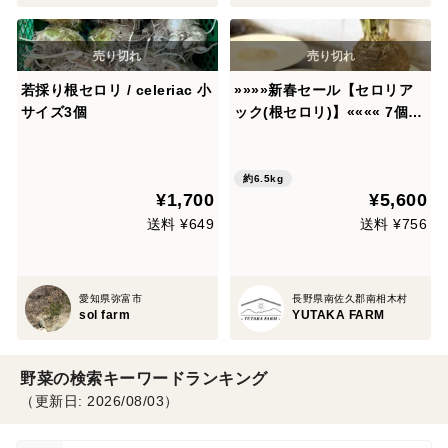
若採り根セロリ / celeriac 小
»»»»新春セール【セロリア
サイズ3個
ック(根セロリ)】«««« 7個〜
8個・(6.5kg)以上！寒い季節
にほっこり様々なメニューに
♪
約6.5kg
¥1,700
¥5,600
送料 ¥649
送料 ¥756
愛知県弥富市
長野県南佐久郡南相木村
sol farm
YUTAKA FARM
野菜の検索キーワードランキング
（更新日: 2026/08/03）