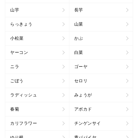
山芋
長芋
らっきょう
山菜
小松菜
かぶ
ヤーコン
白菜
ニラ
ゴーヤ
ごぼう
セロリ
ラディッシュ
みょうが
春菊
アボカド
カリフラワー
チンゲンサイ
ゆり根
青パパイヤ