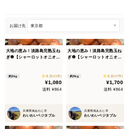
お届け先
大地の恵み！淡路島完熟玉ね
大地の恵み！淡路島完熟玉ね
ぎ🧅【シャーロットオニオ
ぎ🧅【シャーロットオニオ
ン 輝玉（キラ玉✨）】(3k
ン 輝玉（キラ玉✨）】(5K
g)
g)
4.9
4.8
(41件)
(47件)
約3kg
約5kg
¥1,080
¥1,700
送料 ¥864
送料 ¥864
兵庫県南あわじ市
兵庫県南あわじ市
わいわいベジタブル
わいわいベジタブル