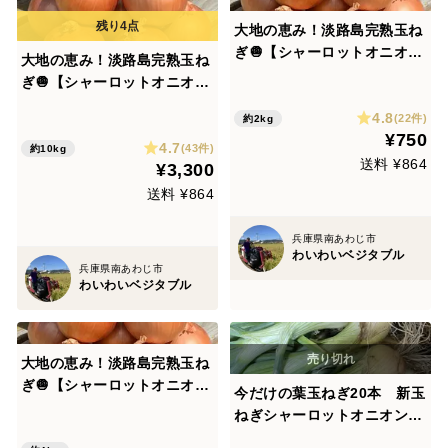
大地の恵み！淡路島完熟玉ね
ぎ🧅【シャーロットオニオ
大地の恵み！淡路島完熟玉ね
ン 輝玉（キラ玉✨）】(2k
ぎ🧅【シャーロットオニオ
g)
ン 輝玉（キラ玉✨）】(10K
4.8
(22件)
約2kg
g)
¥750
4.7
(43件)
約10kg
送料 ¥864
¥3,300
送料 ¥864
兵庫県南あわじ市
わいわいベジタブル
兵庫県南あわじ市
わいわいベジタブル
大地の恵み！淡路島完熟玉ね
ぎ🧅【シャーロットオニオ
今だけの葉玉ねぎ20本 新玉
ン 輝玉（キラ玉✨）】(4k
ねぎシャーロットオニオン
g)
丸ごと食べれる