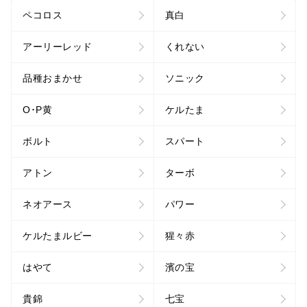
ペコロス
真白
アーリーレッド
くれない
品種おまかせ
ソニック
O･P黄
ケルたま
ボルト
スパート
アトン
ターボ
ネオアース
パワー
ケルたまルビー
猩々赤
はやて
濱の宝
貴錦
七宝