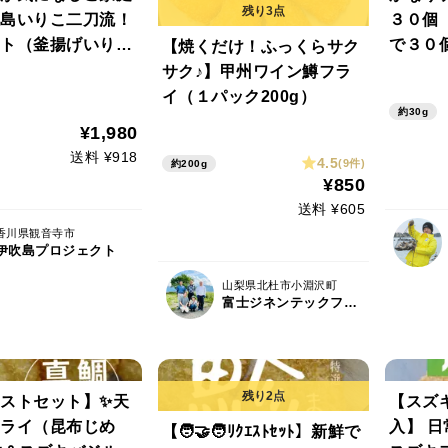
島いりこ二刀流！
３０個 
ト（釜揚げいりこ
で３０
【焼くだけ！ふっくらサク
フライ500g）
ですよ。
サク♪】甲州ワイン鱒フラ
程度目
イ（１パック200g）
約30g
ト】
¥1,980
送料 ¥918
4.5
(9件)
約200g
¥850
送料 ¥605
香川県観音寺市
伊吹島プロジェクト
山梨県北杜市小淵沢町
富士ジネンテックファーム
ストセット】✨天
【スズ
ライ（昆布じめ
入】 
【🧑‍🤝‍🧑ﾘｸｴｽﾄｾｯﾄ】新鮮で