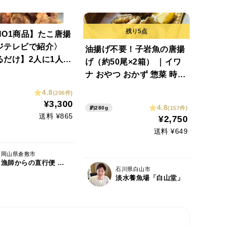
NO1商品】たこ唐揚
ジテレビで紹介〉
油揚げ不要！子岩魚の唐揚
るだけ】2人に1人が
げ（約50尾×2箱） ｜イワ
ト★
ナ おやつ おかず 惣菜 時短
簡単 カルシウム 骨まで 珍
4.8
(206件)
味 ビール 晩酌 父の日
¥3,300
4.8
(157件)
約280g
送料 ¥865
¥2,750
送料 ¥649
岡山県倉敷市
漁師からの直行便 七福丸
石川県白山市
淡水養魚場「白山堂」