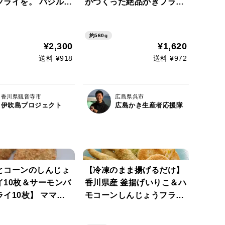
フライを。 バジルの
がつくった絶品かきフラ
心を解き放つ。深呼
イ 35g×8粒×2パック 計
してリフレッシュ。
16粒 ※少量セット
約560g
頑張ろう！ 潮風が背
¥2,300
¥1,620
してくれるバジルの
送料 ¥918
送料 ¥972
、あなたに🤯
香川県観音寺市
広島県呉市
伊吹島プロジェクト
広島かき生産者応援隊
とコーンのしんじょ
【冷凍のまま揚げるだけ】
イ10枚＆サーモンバ
香川県産 釜揚げいりこ＆ハ
イ10枚】 ママ！
モコーンしんじょうフライ
味しい！また作って
2種セット🐟🌽（約1kg）
ハモとコーン🌽サー