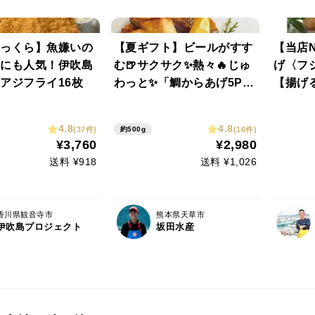
っくら】魚嫌いの
【夏ギフト】ビールがすす
【当店
にも人気！伊吹島
む🍺サクサク✨熱々🔥じゅ
げ〈フ
アジフライ16枚
わっと✨「鯛からあげ5P」
【揚げ
みやび鯛唐揚げ～和風しょ
リピー
うゆ味～
4.8
4.8
(37件)
(16件)
約500g
¥3,760
¥2,980
送料 ¥918
送料 ¥1,026
香川県観音寺市
熊本県天草市
伊吹島プロジェクト
坂田水産