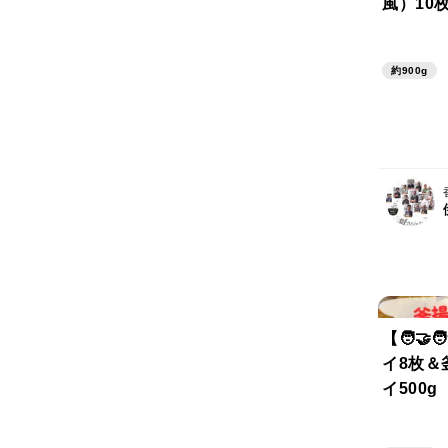
風）10
ライ10
約900g
【🧑‍🤝
イ8枚＆
イ500g