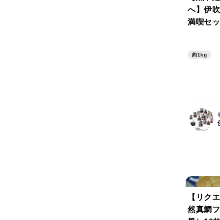
へ】伊吹
満喫セッ
500g＋
約1kg
【リクエ
然真鯛フ