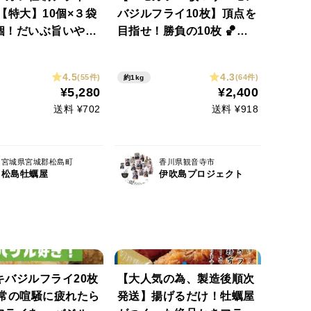
【特大】10個×３袋
バジルフライ10枚】頂点を
個！だいぶ旨いやつ
目指せ！勝負の10枚 🏀ゴ
牡蠣 一個約75ｇ
ール下のハモ！外から決め
安です。【冬ギフ
るサーモン！サクッと揚げ
4.5
4.3
(55件)
(64件)
約1kg
れば食卓にダンクシュー
¥5,280
¥2,400
ト！✨どっちが先に無くな
送料 ¥702
送料 ¥918
るかガチンコ勝負…🔥
宮城県宮城郡松島町
香川県観音寺市
松島牡蠣屋
伊吹島プロジェクト
キバジルフライ20枚
【大人気の為、製造後順次
日常の喧騒に疲れたら
発送】揚げるだけ！牡蠣屋