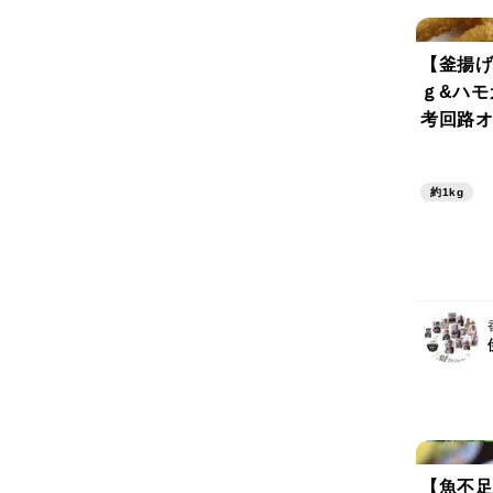
【釜揚げ
ｇ&ハモ
考回路オ
前！そん
の組み合
約1kg
放、旨さ
美いただ
【魚不足