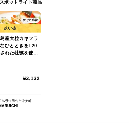
スポットライト商品
すぐに出荷
島産大粒カキフラ
なひとときをL20
された牡蠣を使用
 名熨斗対応
¥3,132
広島県江田島市沖美町
MARUICHI