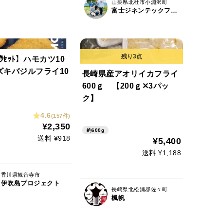
山梨県北杜市小淵沢町
富士ジネンテックファーム
‍🧑ｾｯﾄ】ハモカツ10
ズキバジルフライ10
長崎県産アオリイカフライ
600ｇ 【200ｇ✕3パッ
ク】
4.6
(157件)
¥2,350
約600g
送料 ¥918
¥5,400
送料 ¥1,188
香川県観音寺市
伊吹島プロジェクト
長崎県北松浦郡佐々町
楓帆