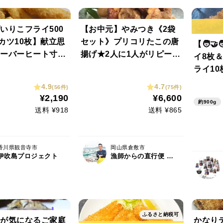
いりこフライ500
【お中元】やみつき《2袋
カツ10枚】献立思
セット》プリコリたこの唐
【🧑‍
ーバーヒート寸
揚げ★2人に1人がリピート
イ8枚
なママに贈る究極
★
ライ10枚
わせ。脳みそ解
4.9
4.7
(56件)
(75件)
満喫。今日のご褒
¥2,190
¥6,600
約900g
きますー！
送料 ¥918
送料 ¥865
香川県観音寺市
岡山県倉敷市
伊吹島プロジェクト
漁師からの直行便 七福丸
ふるさと納税可
が気になるご家庭
かなり