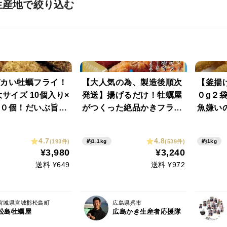
生産地で絞り込む
カい牡蠣フライ！
【大人気の為、製造後順次
【釜揚
大サイズ 10個入り×
発送】揚げるだけ！牡蠣屋
０g２袋
０個！だいぶ旨い
がつくった絶品かきフラ
魚嫌い
よ。牡蠣 一個約
イ 35g×8粒×4パック 計
至高の
安です【冬ギフト】
32粒
感、旨
4.7
4.8
(193件)
(539件)
約1.1kg
約1kg
まらない
¥3,980
¥3,240
点、家
送料 ¥649
送料 ¥972
宮城県宮城郡松島町
広島県呉市
松島牡蠣屋
広島かき生産者応援隊