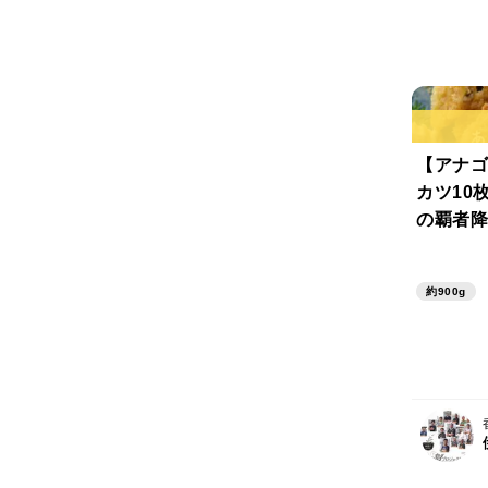
【アナゴ
カツ10
の覇者降
強いアナ
しなやか
約900g
をまとっ
下統一！
召し上が