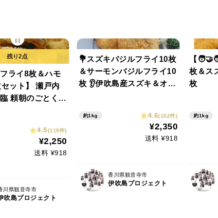
💐スズキバジルフライ10枚
【🧑‍
＆サーモンバジルフライ10
枚＆ス
フライ8枚＆ハモ
枚 👂伊吹島産スズキ＆オリ
枚
枚セット】 瀬戸内
ーブサーモンのフライセッ
臨 頼朝のごとく力
ト！サクサク衣にジューシ
ゴ、義経のごとく
4.6
(102件)
約1kg
約1kg
ーな身、バジル風味で子供
なハモ。 サクリ衣
¥2,350
4.5
(119件)
も大喜び♪揚げるだけ簡
た最強コンビの天
送料 ¥918
¥2,250
単、お弁当にも◎👆
 瀬戸内海の恵みを
送料 ¥918
れ！
香川県観音寺市
伊吹島プロジェクト
香川県観音寺市
伊吹島プロジェクト