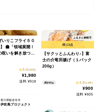
ふるさと納税可
げいりこフライ５０
】 🏫「領域展開！
の呪いを解き放つ、
【サクッとふんわり♪】富
味！」サクサク食
士の介竜田揚げ（１パック
味爆発！パクパク止
200g）
5.0
(49件)
ー🧑🏻‍🎓栄養満
¥1,980
族みんな笑顔！
送料 ¥918
4.9
(14件)
約200g
¥900
送料 ¥605
香川県観音寺市
伊吹島プロジェクト