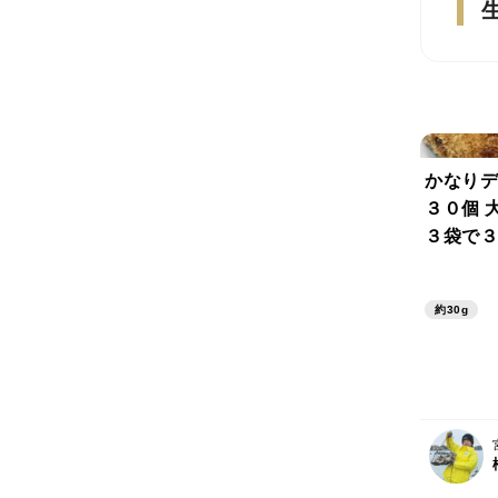
かなりデ
３０個 
３袋で３
やつです
50ｇ目
約30g