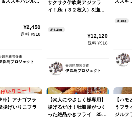
枚＆スズキバジルフ
スズキ
サクサク伊吹島アジフラ
枚入✨
香りが
イ！💁（３２枚入）&瀬戸
吸ーそ
内アナゴがフライになって
約1kg
明日も
１６枚！&ハモカツ✨瀬戸
¥2,450
約4.2kg
中を押
内の貴婦人フィッシュ【大
送料 ¥918
¥12,120
魔法を
容量20枚】
送料 ¥918
香川県観音寺市
伊吹島プロジェクト
香川県観音寺市
伊吹島プロジェクト
‍🧑ｾｯﾄ】アナゴフラ
【㈱人にやさしく様専用】
【ハモ
釜揚げいりこフラ
揚げるだけ！牡蠣屋がつく
うフラ
った絶品かきフライ 35g
ジルフラ
×8粒 計32粒 ≪計26pc
これ美
分≫
ー！🌽