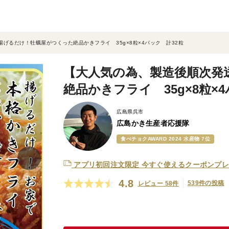
げるだけ！牡蠣屋がつくった絶品かきフライ 35g×8粒×4パック 計32粒
【大人気の為、製造後順次発
絶品かきフライ 35g×8粒×
広島県呉市
広島かき生産者応援隊
食べチョクAWARD 2024 水産物 7位
アプリ初回注文限定
今すぐ使えるクーポンプレ
4.8
539件の投稿
レビュー 58件