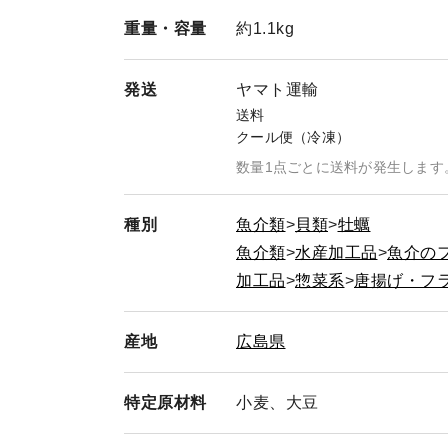
一生懸命頑張ってまいりますのでご支援のほど
重量・
容量
約1.1kg
発送
ヤマト運輸
送料
クール便（冷凍）
数量1点ごとに送料が発生します
種別
魚介類
貝類
牡蠣
魚介類
水産加工品
魚介の
加工品
惣菜系
唐揚げ・フ
産地
広島県
特定
原材料
小麦、大豆