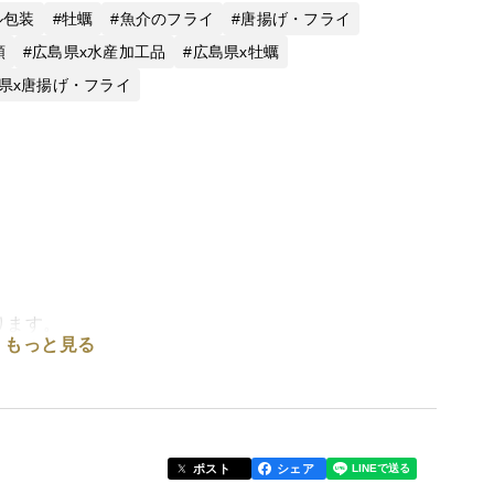
ル包装
牡蠣
魚介のフライ
唐揚げ・フライ
類
広島県x水産加工品
広島県x牡蠣
県x唐揚げ・フライ
ります。
もっと見る
材や運賃など、関連するものがすべて値上がりとなり
み値上げさせていただけますと幸いです。
ポスト
シェア
、