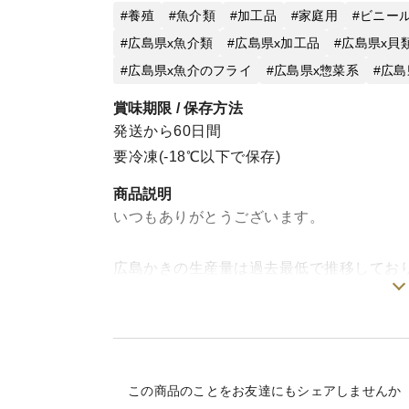
養殖
魚介類
加工品
家庭用
ビニー
広島県x魚介類
広島県x加工品
広島県x貝
広島県x魚介のフライ
広島県x惣菜系
広島
賞味期限 / 保存方法
発送から60日間
要冷凍(-18℃以下で保存)
商品説明
いつもありがとうございます。
広島かきの生産量は過去最低で推移してお
減産に伴い、相場が高騰し、それに加え資
ました。
大変心苦しいのですが、今まで消費税分の
この商品のことをお友達にもシェアしませんか
これまでたくさんの方々にご購入いただき