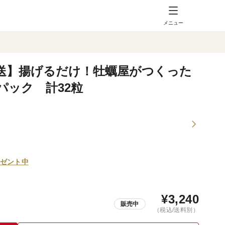
メニュー
送】揚げるだけ！牡蠣屋がつくった
4パック 計32粒
ゼント中
¥
3,240
販売中
（税込/送料別）