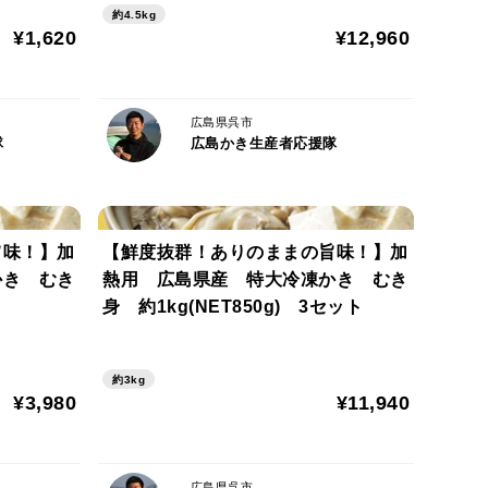
約4.5kg
¥1,620
¥12,960
広島県呉市
隊
広島かき生産者応援隊
旨味！】加
【鮮度抜群！ありのままの旨味！】加
かき むき
熱用 広島県産 特大冷凍かき むき
身 約1kg(NET850g) 3セット
約3kg
¥3,980
¥11,940
広島県呉市