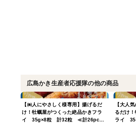
広島かき生産者応援隊の他の商品
【㈱人にやさしく様専用】揚げるだ
【大人気
け！牡蠣屋がつくった絶品かきフラ
るだけ！
イ 35g×8粒 計32粒 ≪計26pc分
ライ 3
≫
≪2セッ