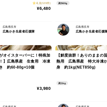
4.8
＜保存方法＞
(539件)
約560g
¥6,480
要冷凍 -18℃以下保存
＜保証賞味期限＞
広島県呉市
広島県呉市
お届け時の残り賞味期限60日以上
広島かき生産者応援隊
広島かき生産者応援
がオイスターバーに！特殊加
【鮮度抜群！ありのままの
！】広島県産 生食用 冷凍
熱用 広島県産 特大冷凍
 約60-80g×10個
身 約1kg(NET850g)
約1kg
¥3,980
広島県呉市
広島県呉市