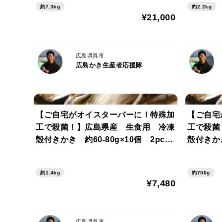
約7.3kg
約2.2kg
¥21,000
広島県呉市
広島かき生産者応援隊
【ご自宅がオイスターバーに！特殊加
【ご自宅
工で殺菌！】広島県産 生食用 冷凍
工で殺菌
殻付きかき 約60-80g×10個 2pcセ
殻付きかき
ット
約1.4kg
約700g
¥7,480
広島県呉市