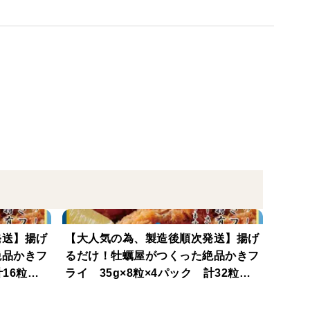
お声をいただきました。
よう、
ほど、よろしくお願いいたします。
まま生パン粉で仕上げ、鮮度、旨味、やわらかさ、を
シーな食感にこだわって仕上げております。
発送】揚げ
【大人気の為、製造後順次発送】揚げ
揚げてください。
絶品かきフ
るだけ！牡蠣屋がつくった絶品かきフ
ースやタルタルソースをかけてお召し上がり頂くのも
計16粒
ライ 35g×8粒×4パック 計32粒
≪4セット≫