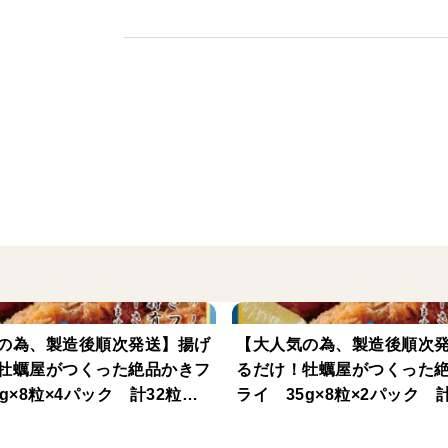
「美味しい！」「いい買い物だった！」と
引き続き、皆様のご要望・ご期待に沿える
一生懸命頑張ってまいりますのでご支援の
＜こだわりポイント＞
広島県産の良質なかきのみを使用。
とれたての新鮮なかきを急速冷凍し、その
封じ込めました。
衣とかきの結着もよくサクッと軽くジュー
＜オススメの食べ方＞
の為、製造後順次発送】揚げ
【大人気の為、製造後順次
凍ったまま175℃前後に熱した油で約5分
牡蠣屋がつくった絶品かきフ
るだけ！牡蠣屋がつくった
揚げたてをそのままでも良し、お好みでソ
5g×8粒×4パック 計32粒
ライ 35g×8粒×2パック 
おススメです。
ト≫
※少量セット