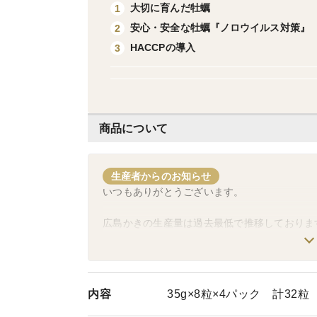
大切に育んだ牡蠣
1
安心・安全な牡蠣『ノロウイルス対策』
2
HACCPの導入
3
商品について
生産者からのお知らせ
いつもありがとうございます。
広島かきの生産量は過去最低で推移しておりま
減産に伴い、相場が高騰し、それに加え資材や
大変心苦しいのですが、今まで消費税分のみ値
これまでたくさんの方々にご購入いただき、
内容
35g×8粒×4パック 計32粒
「美味しい！」「いい買い物だった！」とお声
引き続き、皆様のご要望・ご期待に沿えるよう