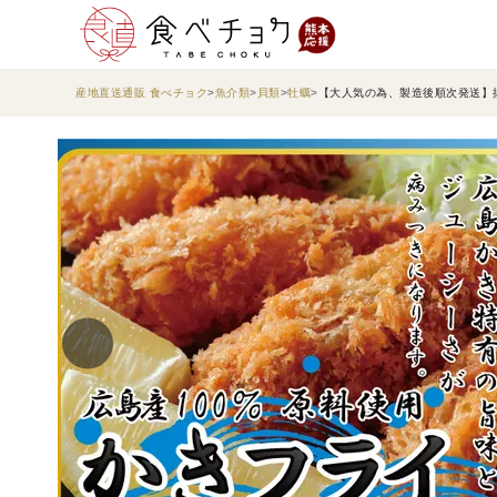
産地直送通販 食べチョク
魚介類
貝類
牡蠣
【大人気の為、製造後順次発送】揚